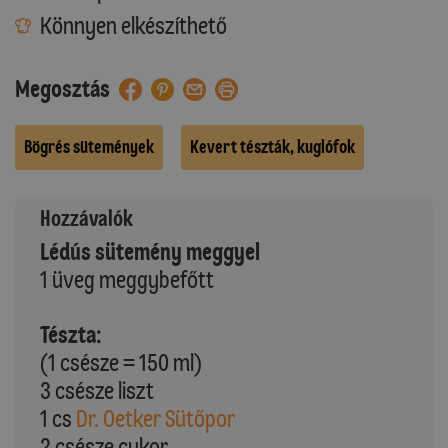
Könnyen elkészíthető
Megosztás
Bögrés sütemények
Kevert tészták, kuglófok
Hozzávalók
Lédús sütemény meggyel
1 üveg meggybefőtt
Tészta:
(1 csésze = 150 ml)
3 csésze liszt
1 cs
Dr. Oetker Sütőpor
2 csésze cukor