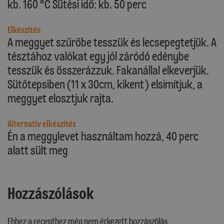
kb. 160 °C Sütési idő: kb. 50 perc
Elkészítés
A meggyet szűrőbe tesszük és lecsepegtetjük. A
tésztához valókat egy jól záródó edénybe
tesszük és összerázzuk. Fakanállal elkeverjük.
Sütőtepsiben (11 x 30cm, kikent) elsimítjuk, a
meggyet elosztjuk rajta.
Alternatív elkészítés
Én a meggylevet használtam hozzá, 40 perc
alatt sült meg
Hozzászólások
Ehhez a recepthez még nem érkezett hozzászólás.