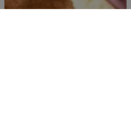
Csokival csurgatott aprósütemény
40-60 perc között
17
Kis gyakorlat szükséges