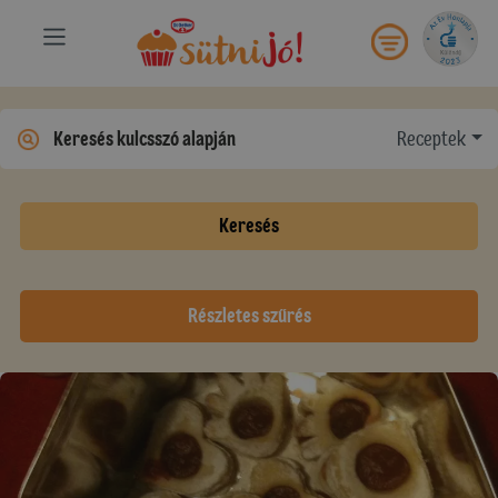
Receptek
Keresés
Részletes szűrés