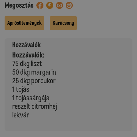
Megosztás
Aprósütemények
Karácsony
Hozzávalók
Hozzávalók:
75 dkg liszt
50 dkg margarin
25 dkg porcukor
1 tojás
1 tojássárgája
reszelt citromhéj
lekvár