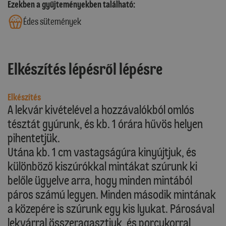
Ezekben a gyűjteményekben található:
Édes sütemények
Elkészítés lépésről lépésre
Elkészítés
A lekvár kivételével a hozzávalókból omlós
tésztát gyúrunk, és kb. 1 órára hűvös helyen
pihentetjük.
Utána kb. 1 cm vastagságúra kinyújtjuk, és
különböző kiszúrókkal mintákat szúrunk ki
belőle ügyelve arra, hogy minden mintából
páros számú legyen. Minden második mintának
a közepére is szúrunk egy kis lyukat. Párosával
lekvárral összeragasztjuk, és porcukorral