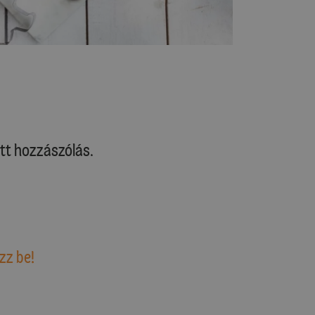
tt hozzászólás.
zz be!