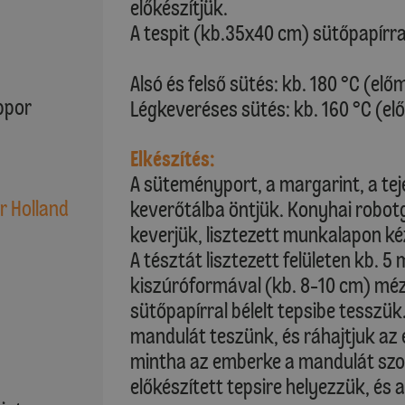
előkészítjük.
A tespit (kb.35x40 cm) sütőpapírral
Alsó és felső sütés: kb. 180 °C (elő
ppor
Légkeveréses sütés: kb. 160 °C (el
Elkészítés:
A süteményport, a margarint, a tej
r Holland
keverőtálba öntjük. Konyhai robotg
keverjük, lisztezett munkalapon ké
A tésztát lisztezett felületen kb. 
kiszúróformával (kb. 8-10 cm) méz
sütőpapírral bélelt tepsibe tesszük
mandulát teszünk, és ráhajtjuk az 
mintha az emberke a mandulát szor
előkészített tepsire helyezzük, és