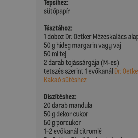
Tepsihez:
sütőpapír
Tésztához:
1 doboz Dr. Oetker Mézeskalács ala
50 g hideg margarin vagy vaj
50 ml tej
2 darab tojássárgája (M-es)
tetszés szerint 1 evőkanál
Dr. Oetke
Kakaó sütéshez
Díszítéshez:
20 darab mandula
50 g dekor cukor
50 g porcukor
1-2 evőkanál citromlé