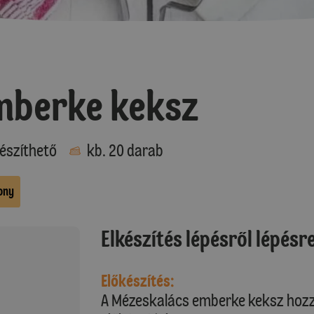
mberke keksz
észíthető
kb. 20 darab
ony
Elkészítés lépésről lépésr
Előkészítés:
A Mézeskalács emberke keksz hozz