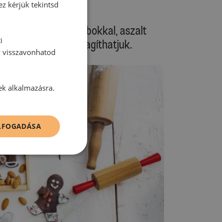
ez kérjük tekintsd
táját csokoládédarabokkal, aszalt
i
gy, áfonya - is gazdagíthatjuk.
y visszavonhatod
ek alkalmazásra.
ELFOGADÁSA