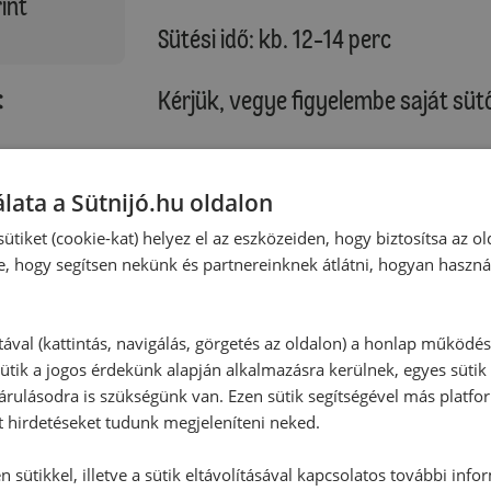
int
Sütési idő: kb. 12-14 perc
:
Kérjük, vegye figyelembe saját sütő
Sütés után a süteményeket egy süt
Időközben a cukormázhoz egy tálba
lata a Sütnijó.hu oldalon
porcukrot és annyi citromlevet, ho
ütiket (cookie-kat) helyez el az eszközeiden, hogy biztosítsa az ol
kapjunk. Habzsákba töltjük, és a
e, hogy segítsen nekünk és partnereinknek átlátni, hogyan haszná
és tetszés szerint díszítőcukorral d
Tipp:
tával (kattintás, navigálás, görgetés az oldalon) a honlap működé
ütik a jogos érdekünk alapján alkalmazásra kerülnek, egyes sütik
A tésztából leírás szerint, akár mé
rulásodra is szükségünk van. Ezen sütik segítségével más platfo
esetben golyókat formázunk és meg
t hirdetéseket tudunk megjeleníteni neked.
150 g porcukorral kemény habbá verj
habba tesszük, és fakanállal jól át
 sütikkel, illetve a sütik eltávolításával kapcsolatos további info