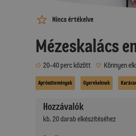
Nincs értékelve
Mézeskalács e
20-40 perc között
Könnyen elk
Aprósütemények
Gyerekeknek
Karács
Hozzávalók
kb. 20 darab elkészítéséhez