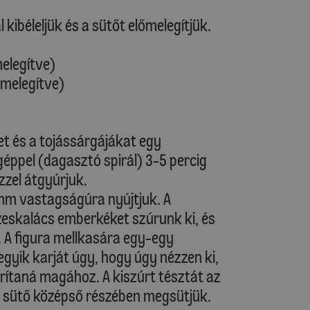
 kibéleljük és a sütőt előmelegítjük.
melegítve)
őmelegítve)
et és a tojássárgájákat egy
éppel (dagasztó spirál) 3-5 percig
zzel átgyúrjuk.
5 mm vastagságúra nyújtjuk. A
eskalács emberkéket szúrunk ki, és
. A figura mellkasára egy-egy
egyik karját úgy, hogy úgy nézzen ki,
ítaná magához. A kiszúrt tésztát az
 a sütő középső részében megsütjük.