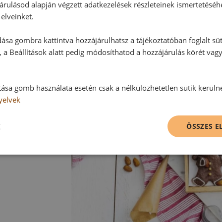
árulásod alapján végzett adatkezelések részleteinek ismertetéséh
Tippek:
elveinket.
A Mézeskalács emberke keksz tész
ása gombra kattintva hozzájárulhatsz a tájékoztatóban foglalt süt
gyümölccsel - mazsola, szilva, meg
 a Beállítások alatt pedig módosíthatod a hozzájárulás körét vag
tása gomb használata esetén csak a nélkülözhetetlen sütik kerüln
yelvek
K
ÖSSZES 