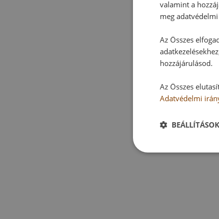
valamint a hozzáj
meg adatvédelmi 
Az Összes elfogad
adatkezelésekhez,
hozzájárulásod.
Az Összes elutasí
Adatvédelmi irán
BEÁLLÍTÁSO