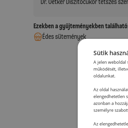
Dr. Oetker Díszítőcukor tetszés szer
Ezekben a gyűjteményekben található
Édes sütemények
Sütik haszná
A jelen weboldal s
működését, illetv
oldalunkat.
Az oldal használa
elengedhetetlen s
azonban a hozzájá
személyre szabot
Az elengedhetetlen