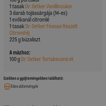
1 tasak
Dr. Oetker Vanillincukor
3 darab tojássárgája (M-es)
1 evőkanál citromlé
1 tasak
Dr. Oetker Finesse Reszelt
Citromhéj
225 g búzaliszt
A mázhoz:
100 g
Dr. Oetker Tortabevonó ét
Ezekben a gyűjteményekben található:
Édes sütemények