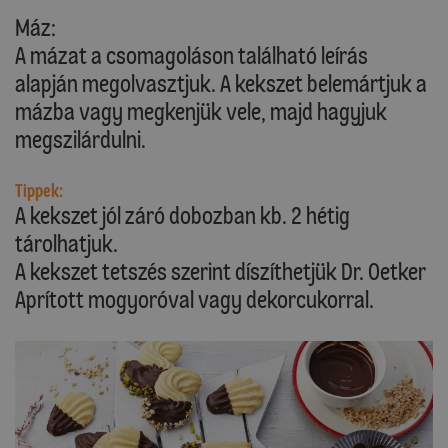
Máz:
A mázat a csomagoláson található leírás
alapján megolvasztjuk. A kekszet belemártjuk a
mázba vagy megkenjük vele, majd hagyjuk
megszilárdulni.
Tippek:
A kekszet jól záró dobozban kb. 2 hétig
tárolhatjuk.
A kekszet tetszés szerint díszíthetjük Dr. Oetker
Aprított mogyoróval vagy dekorcukorral.