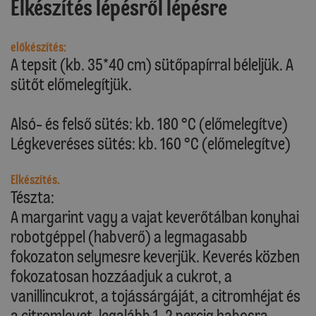
Elkészítés lépésről lépésre
előkészítés:
A tepsit (kb. 35*40 cm) sütőpapírral béleljük. A
sütőt előmelegítjük.
Alsó- és felső sütés: kb. 180 °C (előmelegítve)
Légkeveréses sütés: kb. 160 °C (előmelegítve)
Elkészítés.
Tészta:
A margarint vagy a vajat keverőtálban konyhai
robotgéppel (habverő) a legmagasabb
fokozaton selymesre keverjük. Keverés közben
fokozatosan hozzáadjuk a cukrot, a
vanillincukrot, a tojássárgáját, a citromhéjat és
a citromlevet, legalább 1-2 percig habosra