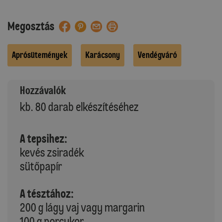
Megosztás
Aprósütemények
Karácsony
Vendégváró
Hozzávalók
kb. 80 darab elkészítéséhez
A tepsihez:
kevés zsiradék
sütőpapír
A tésztához:
200 g lágy vaj vagy margarin
100 g porcukor