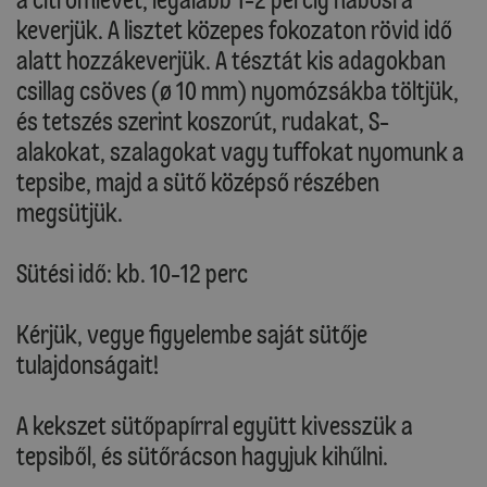
keverjük. A lisztet közepes fokozaton rövid idő
alatt hozzákeverjük. A tésztát kis adagokban
csillag csöves (ø 10 mm) nyomózsákba töltjük,
és tetszés szerint koszorút, rudakat, S-
alakokat, szalagokat vagy tuffokat nyomunk a
tepsibe, majd a sütő középső részében
megsütjük.
Sütési idő: kb. 10-12 perc
Kérjük, vegye figyelembe saját sütője
tulajdonságait!
A kekszet sütőpapírral együtt kivesszük a
tepsiből, és sütőrácson hagyjuk kihűlni.