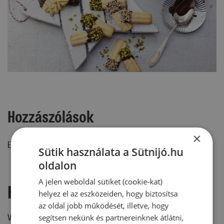
Hozzászólások
×
Ehhez a recepthez még nem érkezett hozzászólás.
Sütik használata a Sütnijó.hu
oldalon
A jelen weboldal sütiket (cookie-kat)
Hozzászólás írása
helyez el az eszközeiden, hogy biztosítsa
az oldal jobb működését, illetve, hogy
Vélemény írásához, kérjük,
jelentkezz be!
segítsen nekünk és partnereinknek átlátni,