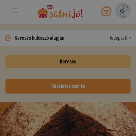
Receptek
Keresés
Részletes szűrés