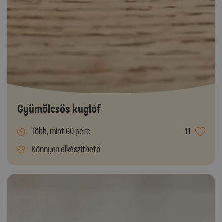
Gyümölcsös kuglóf
Több, mint 60 perc
11
Könnyen elkészíthető