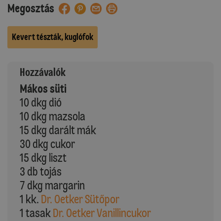
Megosztás
Kevert tészták, kuglófok
Hozzávalók
Mákos süti
10 dkg dió
10 dkg mazsola
15 dkg darált mák
30 dkg cukor
15 dkg liszt
3 db tojás
7 dkg margarin
1 kk.
Dr. Oetker Sütőpor
1 tasak
Dr. Oetker Vanillincukor