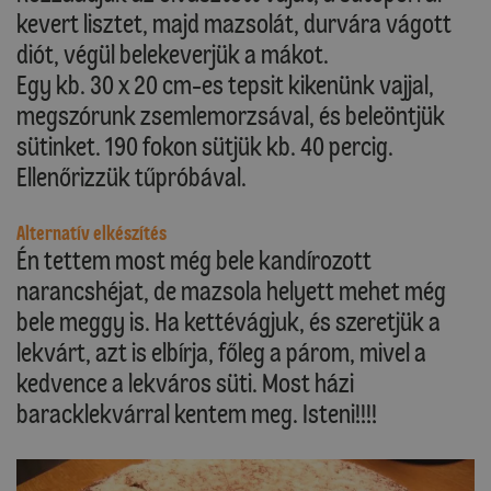
kevert lisztet, majd mazsolát, durvára vágott
diót, végül belekeverjük a mákot.
Egy kb. 30 x 20 cm-es tepsit kikenünk vajjal,
megszórunk zsemlemorzsával, és beleöntjük
sütinket. 190 fokon sütjük kb. 40 percig.
Ellenőrizzük tűpróbával.
Alternatív elkészítés
Én tettem most még bele kandírozott
narancshéjat, de mazsola helyett mehet még
bele meggy is. Ha kettévágjuk, és szeretjük a
lekvárt, azt is elbírja, főleg a párom, mivel a
kedvence a lekváros süti. Most házi
baracklekvárral kentem meg. Isteni!!!!