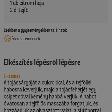
1 db citrom héja
2 dl tejföl
Ezekben a gyűjteményekben található:
Édes sütemények
Elkészítés lépésről lépésre
Elkészítés
A tojássárgáját a cukrokkal, és a tejföllel
habosra keverjük, majd a tojásfehérjét egy
csipet sóval kemény habbá verjük. A habot
óvatosan a tejfölös masszába forgatjuk, és
hozzáadjuk az olvasztott vajat, a sütőporral