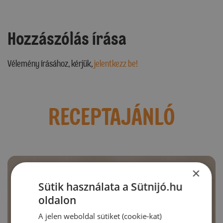
Hozzászólás írása
Vélemény írásához, kérjük,
jelentkezz be!
RECEPTAJÁNLÓ
×
Sütik használata a Sütnijó.hu
oldalon
A jelen weboldal sütiket (cookie-kat)