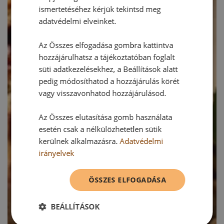
ismertetéséhez kérjük tekintsd meg
adatvédelmi elveinket.
Az Összes elfogadása gombra kattintva
hozzájárulhatsz a tájékoztatóban foglalt
süti adatkezelésekhez, a Beállítások alatt
pedig módosíthatod a hozzájárulás körét
vagy visszavonhatod hozzájárulásod.
Az Összes elutasítása gomb használata
esetén csak a nélkülözhetetlen sütik
kerülnek alkalmazásra.
Adatvédelmi
irányelvek
ÖSSZES ELFOGADÁSA
BEÁLLÍTÁSOK