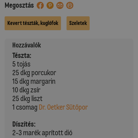
Megosztás
Kevert tészták, kuglófok
Szeletek
Hozzávalók
Tészta:
5 tojás
25 dkg porcukor
15 dkg margarin
10 dkg zsír
25 dkg liszt
1 csomag
Dr. Oetker Sütőpor
Díszítés:
2-3 marék aprított dió