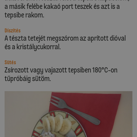
a másik felébe kakaó port teszek és azt is a
tepsibe rakom.
Díszítés
A tészta tetejét megszórom az aprított dióval
és a kristálycukorral.
Sütés
Zsírozott vagy vajazott tepsiben 180°C-on
tűpróbáig sütöm.