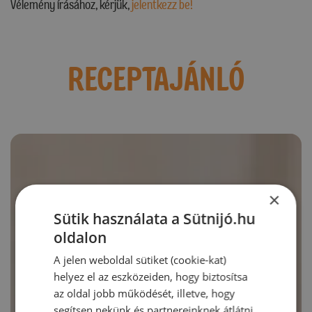
Vélemény írásához, kérjük,
jelentkezz be!
RECEPTAJÁNLÓ
×
Sütik használata a Sütnijó.hu
oldalon
A jelen weboldal sütiket (cookie-kat)
helyez el az eszközeiden, hogy biztosítsa
az oldal jobb működését, illetve, hogy
segítsen nekünk és partnereinknek átlátni,