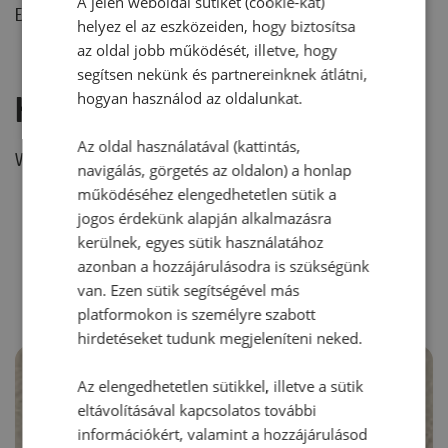
A jelen weboldal sütiket (cookie-kat)
Ehhez a recepthez még nem érkezett hozzászólás.
helyez el az eszközeiden, hogy biztosítsa
az oldal jobb működését, illetve, hogy
segítsen nekünk és partnereinknek átlátni,
hogyan használod az oldalunkat.
Hozzászólás írása
Az oldal használatával (kattintás,
Vélemény írásához, kérjük,
jelentkezz be!
navigálás, görgetés az oldalon) a honlap
működéséhez elengedhetetlen sütik a
jogos érdekünk alapján alkalmazásra
kerülnek, egyes sütik használatához
RECEPTAJÁNLÓ
azonban a hozzájárulásodra is szükségünk
van. Ezen sütik segítségével más
platformokon is személyre szabott
hirdetéseket tudunk megjeleníteni neked.
Az elengedhetetlen sütikkel, illetve a sütik
eltávolításával kapcsolatos további
információkért, valamint a hozzájárulásod