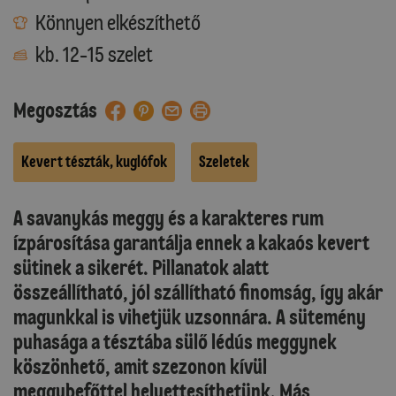
Könnyen elkészíthető
kb. 12-15 szelet
Megosztás
Kevert tészták, kuglófok
Szeletek
A savanykás meggy és a karakteres rum
ízpárosítása garantálja ennek a kakaós kevert
sütinek a sikerét. Pillanatok alatt
összeállítható, jól szállítható finomság, így akár
magunkkal is vihetjük uzsonnára. A sütemény
puhasága a tésztába sülő lédús meggynek
köszönhető, amit szezonon kívül
meggybefőttel helyettesíthetünk. Más