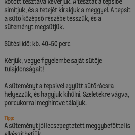
kötött tésztává keverjük. A tésztát a tepsibe
simítjuk, és a tetejét kirakjuk a meggyel. A tepsit
a sütő középső részébe tesszük, és a
süteményt megsütjük.
Sütési idő: kb. 40-50 perc
Kérjük, vegye figyelembe saját sütője
tulajdonságait!
A süteményt a tepsivel együtt sütőrácsra
helyezzük, és hagyjuk kihűlni. Szeletekre vágva,
porcukorral meghintve tálaljuk.
Tipp:
A süteményt jól lecsepegtetett meggybefőttel is
elkészíthetjük.