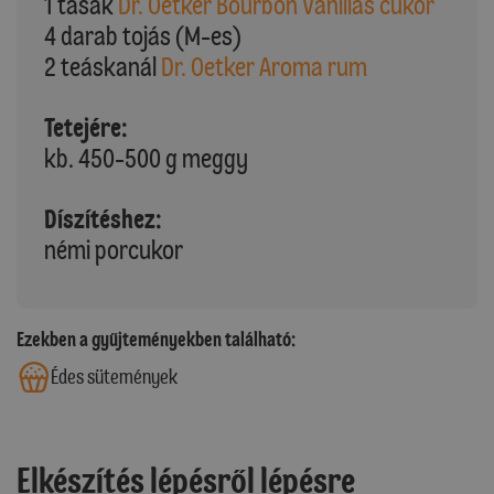
1 tasak
Dr. Oetker Bourbon Vaníliás cukor
4 darab tojás (M-es)
2 teáskanál
Dr. Oetker Aroma rum
Tetejére:
kb. 450-500 g meggy
Díszítéshez:
némi porcukor
Ezekben a gyűjteményekben található:
Édes sütemények
Elkészítés lépésről lépésre