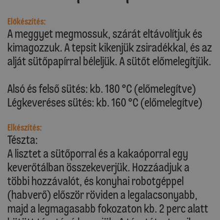
Előkészítés:
A meggyet megmossuk, szárát eltávolítjuk és
kimagozzuk. A tepsit kikenjük zsiradékkal, és az
alját sütőpapírral béleljük. A sütőt előmelegítjük.
Alsó és felső sütés: kb. 180 °C (előmelegítve)
Légkeveréses sütés: kb. 160 °C (előmelegítve)
Elkészítés:
Tészta:
A lisztet a sütőporral és a kakaóporral egy
keverőtálban összekeverjük. Hozzáadjuk a
többi hozzávalót, és konyhai robotgéppel
(habverő) először röviden a legalacsonyabb,
majd a legmagasabb fokozaton kb. 2 perc alatt