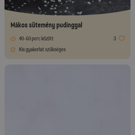
Mákos sütemény pudinggal
40-60 perc között
3
Kis gyakorlat szükséges