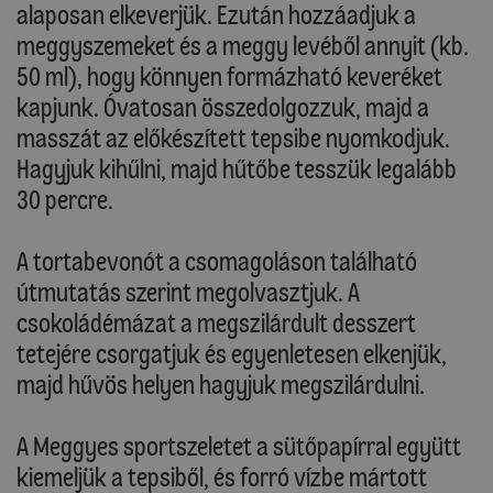
alaposan elkeverjük. Ezután hozzáadjuk a
meggyszemeket és a meggy levéből annyit (kb.
50 ml), hogy könnyen formázható keveréket
kapjunk. Óvatosan összedolgozzuk, majd a
masszát az előkészített tepsibe nyomkodjuk.
Hagyjuk kihűlni, majd hűtőbe tesszük legalább
30 percre.
A tortabevonót a csomagoláson található
útmutatás szerint megolvasztjuk. A
csokoládémázat a megszilárdult desszert
tetejére csorgatjuk és egyenletesen elkenjük,
majd hűvös helyen hagyjuk megszilárdulni.
A Meggyes sportszeletet a sütőpapírral együtt
kiemeljük a tepsiből, és forró vízbe mártott