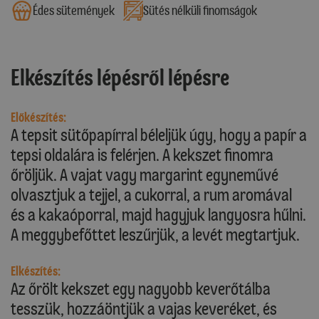
Édes sütemények
Sütés nélküli finomságok
Elkészítés lépésről lépésre
Előkészítés:
A tepsit sütőpapírral béleljük úgy, hogy a papír a
tepsi oldalára is felérjen. A kekszet finomra
őröljük. A vajat vagy margarint egyneművé
olvasztjuk a tejjel, a cukorral, a rum aromával
és a kakaóporral, majd hagyjuk langyosra hűlni.
A meggybefőttet leszűrjük, a levét megtartjuk.
Elkészítés:
Az őrölt kekszet egy nagyobb keverőtálba
tesszük, hozzáöntjük a vajas keveréket, és