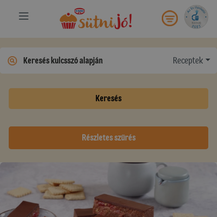
Receptek
Keresés
Részletes szűrés