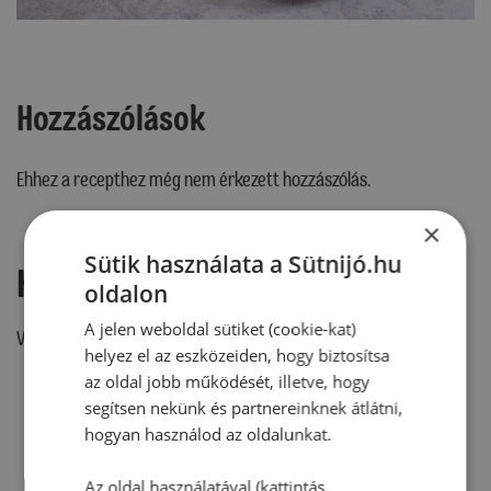
Hozzászólások
Ehhez a recepthez még nem érkezett hozzászólás.
×
Sütik használata a Sütnijó.hu
Hozzászólás írása
oldalon
A jelen weboldal sütiket (cookie-kat)
Vélemény írásához, kérjük,
jelentkezz be!
helyez el az eszközeiden, hogy biztosítsa
az oldal jobb működését, illetve, hogy
segítsen nekünk és partnereinknek átlátni,
RECEPTAJÁNLÓ
hogyan használod az oldalunkat.
Az oldal használatával (kattintás,