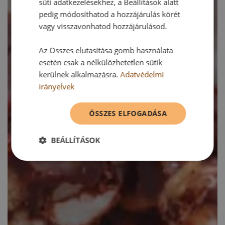
süti adatkezelésekhez, a Beállítások alatt
pedig módosíthatod a hozzájárulás körét
vagy visszavonhatod hozzájárulásod.
Az Összes elutasítása gomb használata
esetén csak a nélkülözhetetlen sütik
kerülnek alkalmazásra.
Adatvédelmi
irányelvek
ÖSSZES ELFOGADÁSA
BEÁLLÍTÁSOK