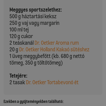
Meggyes sportszelethez:
500 g háztartási keksz
250 g vaj vagy margarin
100 ml tej
120 g cukor
2 teáskanál
Dr. Oetker Aroma rum
20 g
Dr. Oetker Holland Kakaó sütéshez
1 üveg meggybefőtt (kb. 680 g nettó
tömeg, 350 g töltőtömeg)
Tetejére:
2 tasak
Dr. Oetker Tortabevonó ét
Ezekben a gyűjteményekben található: