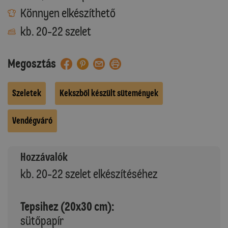
Könnyen elkészíthető
kb. 20-22 szelet
Megosztás
Szeletek
Kekszből készült sütemények
Vendégváró
Hozzávalók
kb. 20-22 szelet elkészítéséhez
Tepsihez (20x30 cm):
sütőpapír