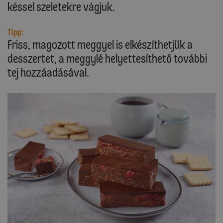
késsel szeletekre vágjuk.
Tipp:
Friss, magozott meggyel is elkészíthetjük a
desszertet, a meggylé helyettesíthető további
tej hozzáadásával.