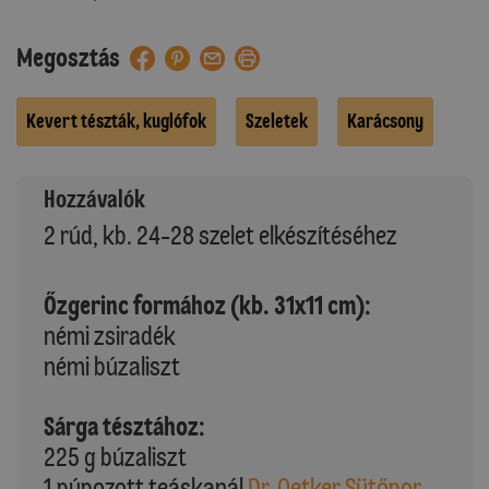
Megosztás
Kevert tészták, kuglófok
Szeletek
Karácsony
Hozzávalók
2 rúd, kb. 24-28 szelet elkészítéséhez
Őzgerinc formához (kb. 31x11 cm):
némi zsiradék
némi búzaliszt
Sárga tésztához:
225 g búzaliszt
1 púpozott teáskanál
Dr. Oetker Sütőpor