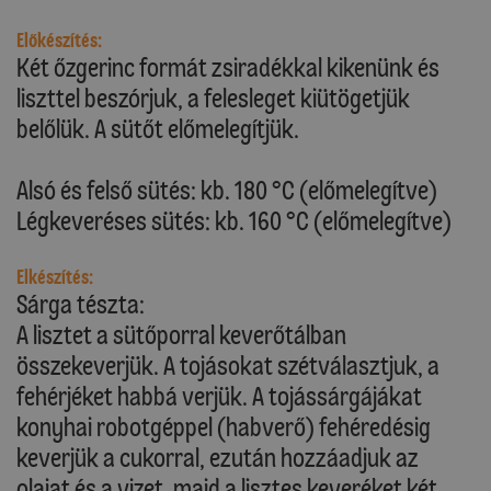
Előkészítés:
Két őzgerinc formát zsiradékkal kikenünk és
liszttel beszórjuk, a felesleget kiütögetjük
belőlük. A sütőt előmelegítjük.
Alsó és felső sütés: kb. 180 °C (előmelegítve)
Légkeveréses sütés: kb. 160 °C (előmelegítve)
Elkészítés:
Sárga tészta:
A lisztet a sütőporral keverőtálban
összekeverjük. A tojásokat szétválasztjuk, a
fehérjéket habbá verjük. A tojássárgájákat
konyhai robotgéppel (habverő) fehéredésig
keverjük a cukorral, ezután hozzáadjuk az
olajat és a vizet, majd a lisztes keveréket két