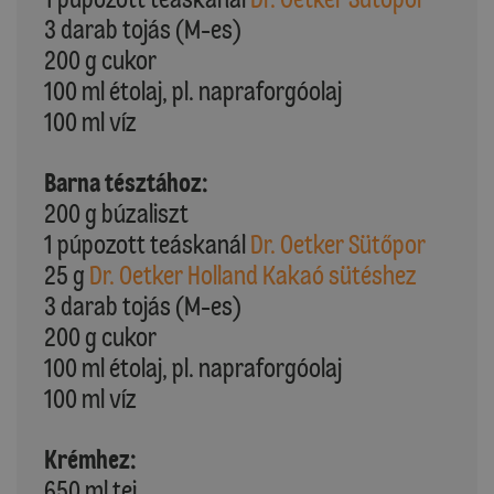
3 darab tojás (M-es)
200 g cukor
100 ml étolaj, pl. napraforgóolaj
100 ml víz
Barna tésztához:
200 g búzaliszt
1 púpozott teáskanál
Dr. Oetker Sütőpor
25 g
Dr. Oetker Holland Kakaó sütéshez
3 darab tojás (M-es)
200 g cukor
100 ml étolaj, pl. napraforgóolaj
100 ml víz
Krémhez:
650 ml tej