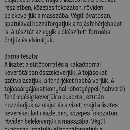
részletben, közepes fokozaton, röviden
belekeverjük a masszába. Végül óvatosan,
spatulával hozzáforgatjuk a tojásfehérjehabot
is. A tésztát az egyik előkészített formába
öntjük és elsimítjuk.
Barna tészta:
A lisztet a sütőporral és a kakaóporral
keverőtálban összekeverjük. A tojásokat
szétválasztjuk, a fehérjéket habbá verjük. A
tojássárgájákat konyhai robotgéppel (habverő)
fehéredésig keverjük a cukorral, ezután
hozzáadjuk az olajat és a vizet, majd a lisztes
keveréket két részletben, közepes fokozaton,
röviden belekeverjük a masszába. Végül
óvatosan, spatulával hozzáforgatjuk a