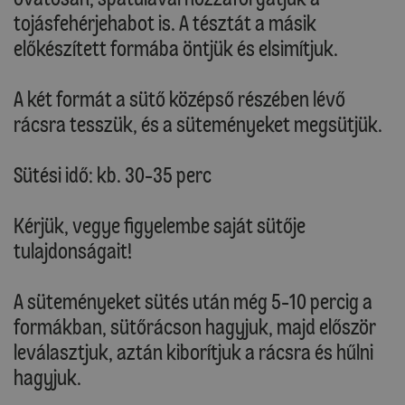
tojásfehérjehabot is. A tésztát a másik
előkészített formába öntjük és elsimítjuk.
A két formát a sütő középső részében lévő
rácsra tesszük, és a süteményeket megsütjük.
Sütési idő: kb. 30-35 perc
Kérjük, vegye figyelembe saját sütője
tulajdonságait!
A süteményeket sütés után még 5-10 percig a
formákban, sütőrácson hagyjuk, majd először
leválasztjuk, aztán kiborítjuk a rácsra és hűlni
hagyjuk.