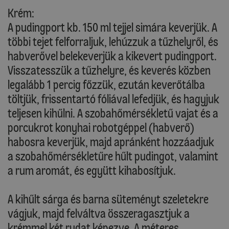
Krém:
A pudingport kb. 150 ml tejjel simára keverjük. A
többi tejet felforraljuk, lehúzzuk a tűzhelyről, és
habverővel belekeverjük a kikevert pudingport.
Visszatesszük a tűzhelyre, és keverés közben
legalább 1 percig főzzük, ezután keverőtálba
töltjük, frissentartó fóliával lefedjük, és hagyjuk
teljesen kihűlni. A szobahőmérsékletű vajat és a
porcukrot konyhai robotgéppel (habverő)
habosra keverjük, majd apránként hozzáadjuk
a szobahőmérsékletűre hűlt pudingot, valamint
a rum aromát, és együtt kihabosítjuk.
A kihűlt sárga és barna süteményt szeletekre
vágjuk, majd felváltva összeragasztjuk a
krémmel két rudat képezve. A méteres