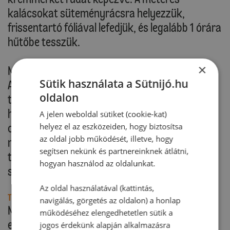
kalácsokat süteményrácsra helyezzük,
frissentartó fóliával lefedjük, és legalább 1 órára
hűtőbe tesszük.
×
Máz:
Sütik használata a Sütnijó.hu
A tortabevonót összetördeljük, és egy hőálló
oldalon
tálban, vízgőz felett megolvasztjuk, majd
hozzákeverjük az olajat. A méteres kalácsokra
A jelen weboldal sütiket (cookie-kat)
csorgatjuk, elsimítjuk, hagyjuk megdermedni,
helyez el az eszközeiden, hogy biztosítsa
az oldal jobb működését, illetve, hogy
majd a süteményt tálalásig hűtőszekrénybe
segítsen nekünk és partnereinknek átlátni,
tesszük. Tálaláskor a méteres kalácsot ferdén
hogyan használod az oldalunkat.
szeleteljük.
Az oldal használatával (kattintás,
Tipp:
navigálás, görgetés az oldalon) a honlap
Más ízesítésű Dr. Oetker Eredeti Pudinggal is
működéséhez elengedhetetlen sütik a
elkészíthetjük a méteres kalácsot.
jogos érdekünk alapján alkalmazásra