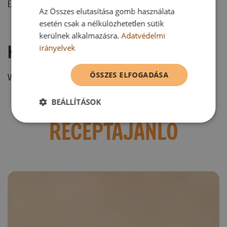
Ehhez a recepthez még nem érkezett hozzászólás.
Az Összes elutasítása gomb használata
esetén csak a nélkülözhetetlen sütik
kerülnek alkalmazásra.
Adatvédelmi
Hozzászólás írása
irányelvek
ÖSSZES ELFOGADÁSA
Vélemény írásához, kérjük,
jelentkezz be!
BEÁLLÍTÁSOK
RECEPTAJÁNLÓ