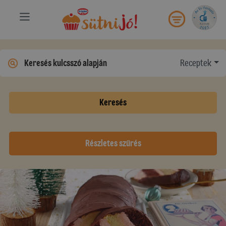
Receptek
Keresés
Részletes szűrés