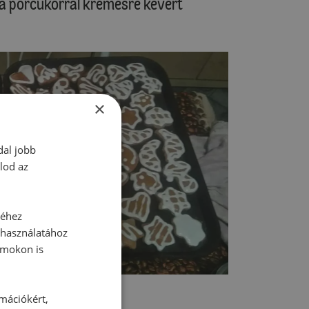
 a porcukorral krémesre kevert
×
dal jobb
lod az
séhez
 használatához
rmokon is
rmációkért,