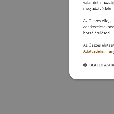
valamint a hozzáj
meg adatvédelmi 
Az Összes elfogad
adatkezelésekhez,
hozzájárulásod.
Az Összes elutasí
Adatvédelmi irán
BEÁLLÍTÁSO