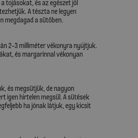
a tojásokat, és az egészet jól
tezhetjük. A tészta ne legyen
on megdagad a sütőben.
kán 2-3 milliméter vékonyra nyújtjuk.
mákat, és margarinnal vékonyan
juk, és megsütjük, de nagyon
t igen hirtelen megsül. A sütések
egfeljebb ha jónak látjuk, egy kicsit