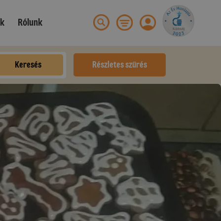
ek
Rólunk
Keresés
Részletes szűrés