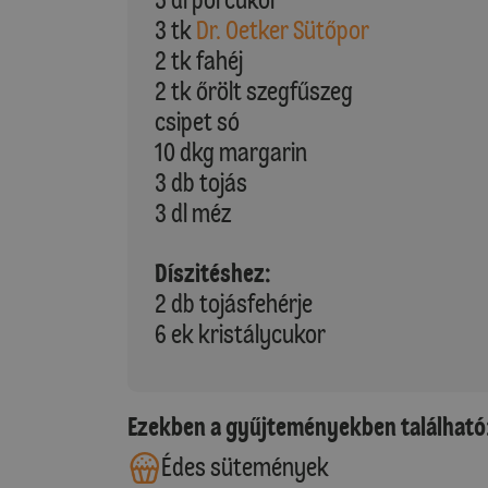
3 tk
Dr. Oetker Sütőpor
2 tk fahéj
2 tk őrölt szegfűszeg
csipet só
10 dkg margarin
3 db tojás
3 dl méz
Díszitéshez:
2 db tojásfehérje
6 ek kristálycukor
Ezekben a gyűjteményekben található
Édes sütemények