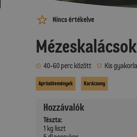
Nincs értékelve
Mézeskalácsok
40-60 perc között
Kis gyakorl
Aprósütemények
Karácsony
Hozzávalók
Tészta:
1 kg liszt
5 dl porcukor