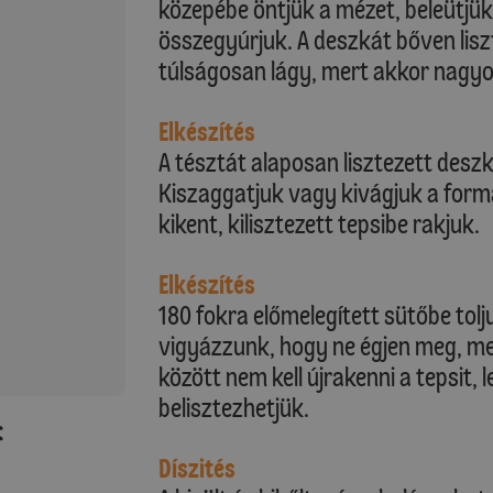
közepébe öntjük a mézet, beleütjük 
összegyúrjuk. A deszkát bőven lisz
túlságosan lágy, mert akkor nagy
Elkészítés
A tésztát alaposan lisztezett desz
Kiszaggatjuk vagy kivágjuk a for
kikent, kilisztezett tepsibe rakjuk.
Elkészítés
180 fokra előmelegített sütőbe tol
vigyázzunk, hogy ne égjen meg, mer
között nem kell újrakenni a tepsit, l
belisztezhetjük.
:
Díszités