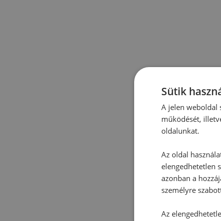
Sütik haszná
A jelen weboldal s
működését, illetv
oldalunkat.
Az oldal használa
elengedhetetlen s
azonban a hozzájá
személyre szabot
Az elengedhetetlen