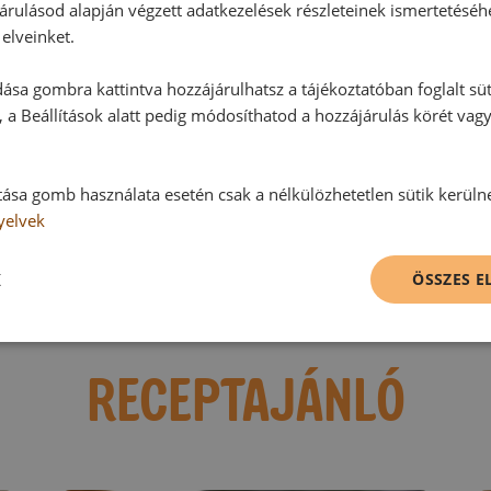
árulásod alapján végzett adatkezelések részleteinek ismertetéséh
Hozzászólások
elveinket.
ása gombra kattintva hozzájárulhatsz a tájékoztatóban foglalt süt
Ehhez a recepthez még nem érkeze
 a Beállítások alatt pedig módosíthatod a hozzájárulás körét vag
tása gomb használata esetén csak a nélkülözhetetlen sütik kerüln
Hozzászólás írása
yelvek
Vélemény írásához, kérjük,
jelentke
K
ÖSSZES 
RECEPTAJÁNLÓ