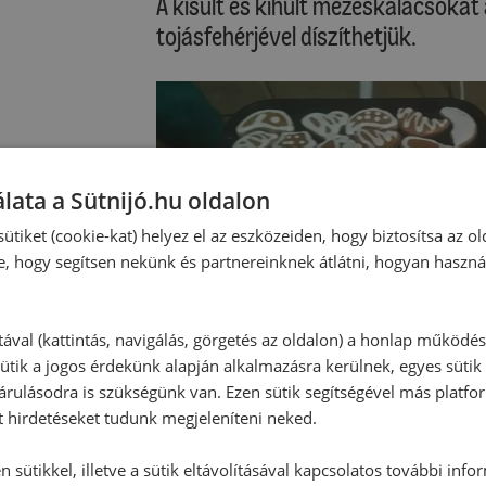
A kisült és kihűlt mézeskalácsokat
tojásfehérjével díszíthetjük.
lata a Sütnijó.hu oldalon
ütiket (cookie-kat) helyez el az eszközeiden, hogy biztosítsa az ol
e, hogy segítsen nekünk és partnereinknek átlátni, hogyan haszná
tával (kattintás, navigálás, görgetés az oldalon) a honlap működé
ütik a jogos érdekünk alapján alkalmazásra kerülnek, egyes sütik
rulásodra is szükségünk van. Ezen sütik segítségével más platfo
t hirdetéseket tudunk megjeleníteni neked.
 sütikkel, illetve a sütik eltávolításával kapcsolatos további info