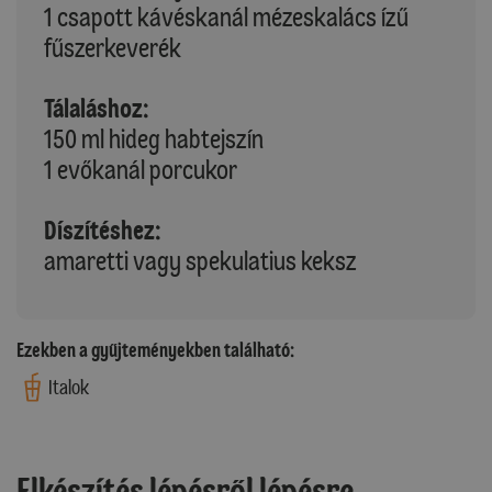
1 csapott kávéskanál mézeskalács ízű
fűszerkeverék
Tálaláshoz:
150 ml hideg habtejszín
1 evőkanál porcukor
Díszítéshez:
amaretti vagy spekulatius keksz
Ezekben a gyűjteményekben található:
Italok
Elkészítés lépésről lépésre