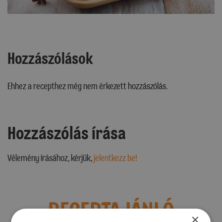
Hozzászólások
Ehhez a recepthez még nem érkezett hozzászólás.
Hozzászólás írása
Vélemény írásához, kérjük,
jelentkezz be!
RECEPTAJÁNLÓ
×