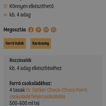
Könnyen elkészíthető
kb. 4 adag
Megosztás
Forró italok
Karácsony
Hozzávalók
kb. 4 adag elkészítéséhez
Forró csokoládéhoz:
4 tasak
Dr. Oetker Choco-Choco Forró
csokoládé fehércsokoládés
500-600 ml tej