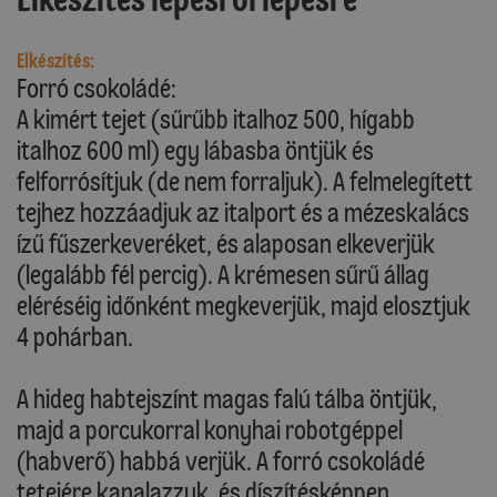
Elkészítés:
Forró csokoládé:
A kimért tejet (sűrűbb italhoz 500, hígabb
italhoz 600 ml) egy lábasba öntjük és
felforrósítjuk (de nem forraljuk). A felmelegített
tejhez hozzáadjuk az italport és a mézeskalács
ízű fűszerkeveréket, és alaposan elkeverjük
(legalább fél percig). A krémesen sűrű állag
eléréséig időnként megkeverjük, majd elosztjuk
4 pohárban.
A hideg habtejszínt magas falú tálba öntjük,
majd a porcukorral konyhai robotgéppel
(habverő) habbá verjük. A forró csokoládé
tetejére kanalazzuk, és díszítésképpen