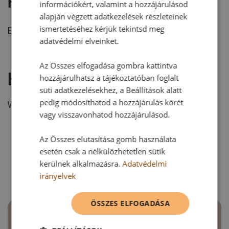
Hozzászólások
információkért, valamint a hozzájárulásod
alapján végzett adatkezelések részleteinek
ismertetéséhez kérjük tekintsd meg
Ehhez a recepthez még nem érkezett hozzászólás.
adatvédelmi elveinket.
Az Összes elfogadása gombra kattintva
Hozzászólás írása
hozzájárulhatsz a tájékoztatóban foglalt
süti adatkezelésekhez, a Beállítások alatt
pedig módosíthatod a hozzájárulás körét
Vélemény írásához, kérjük,
jelentkezz be!
vagy visszavonhatod hozzájárulásod.
Az Összes elutasítása gomb használata
RECEPTAJÁNLÓ
esetén csak a nélkülözhetetlen sütik
kerülnek alkalmazásra.
Adatvédelmi
irányelvek
ÖSSZES ELFOGADÁSA