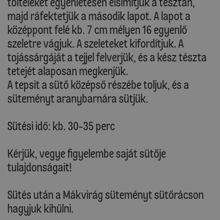
tölteléket egyenletesen elsimítjuk a tésztán,
majd ráfektetjük a második lapot. A lapot a
középpont felé kb. 7 cm mélyen 16 egyenlő
szeletre vágjuk. A szeleteket kifordítjuk. A
tojássárgáját a tejjel felverjük, és a kész tészta
tetejét alaposan megkenjük.
A tepsit a sütő középső részébe toljuk, és a
süteményt aranybarnára sütjük.
Sütési idő: kb. 30-35 perc
Kérjük, vegye figyelembe saját sütője
tulajdonságait!
Sütés után a Mákvirág süteményt sütőrácson
hagyjuk kihűlni.