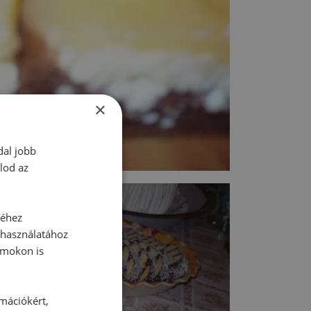
×
dal jobb
lod az
séhez
 használatához
rmokon is
rmációkért,