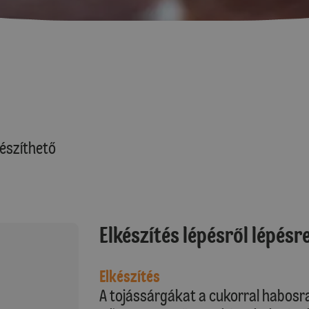
észíthető
Elkészítés lépésről lépésr
Elkészítés
A tojássárgákat a cukorral habosr