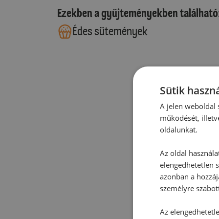
Ezekben a gyűjteményekben található
Édes sütemények
Sütik haszná
A jelen weboldal s
működését, illetv
oldalunkat.
Az oldal használa
elengedhetetlen s
azonban a hozzájá
személyre szabot
Az elengedhetetlen