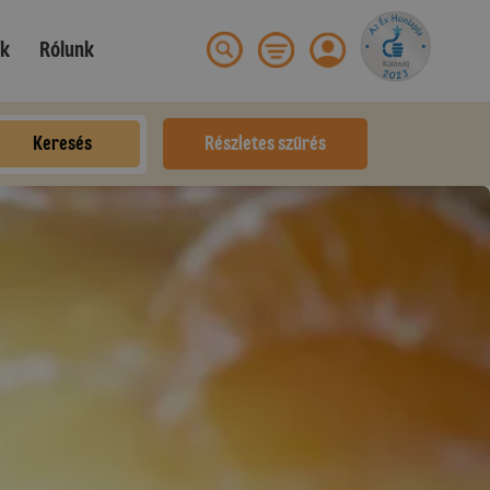
ek
Rólunk
Keresés
Részletes szűrés