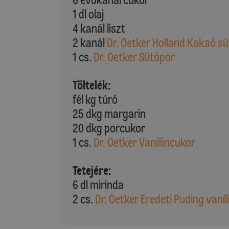
1 dl olaj
4 kanál liszt
2 kanál
Dr. Oetker Holland Kakaó s
1 cs.
Dr. Oetker Sütőpor
Töltelék:
fél kg túró
25 dkg margarin
20 dkg porcukor
1 cs.
Dr. Oetker Vanillincukor
Tetejére:
6 dl mirinda
2 cs.
Dr. Oetker Eredeti Puding vaníl