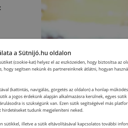
:
lata a Sütnijó.hu oldalon
ütiket (cookie-kat) helyez el az eszközeiden, hogy biztosítsa az ol
e, hogy segítsen nekünk és partnereinknek átlátni, hogyan haszná
tával (kattintás, navigálás, görgetés az oldalon) a honlap működé
ütik a jogos érdekünk alapján alkalmazásra kerülnek, egyes sütik
rulásodra is szükségünk van. Ezen sütik segítségével más platfo
t hirdetéseket tudunk megjeleníteni neked.
 sütikkel, illetve a sütik eltávolításával kapcsolatos további info