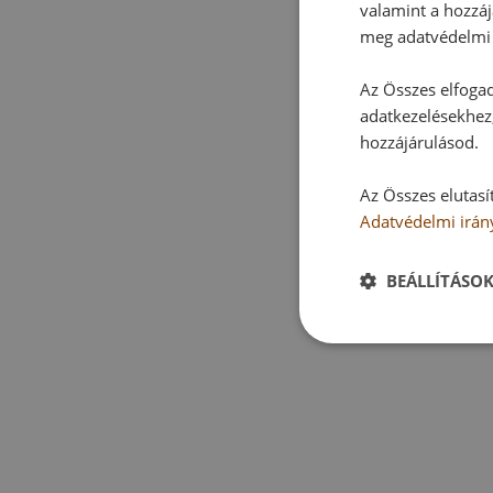
valamint a hozzáj
meg adatvédelmi 
Az Összes elfogad
adatkezelésekhez,
hozzájárulásod.
Az Összes elutasí
Adatvédelmi irán
BEÁLLÍTÁSO