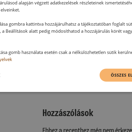
árulásod alapján végzett adatkezelések részleteinek ismertetéséh
elveinket.
ása gombra kattintva hozzájárulhatsz a tájékoztatóban foglalt süt
 a Beállítások alatt pedig módosíthatod a hozzájárulás körét vag
tása gomb használata esetén csak a nélkülözhetetlen sütik kerüln
yelvek
K
ÖSSZES 
Hozzászólások
Ehhez a recepthez még nem érkeze