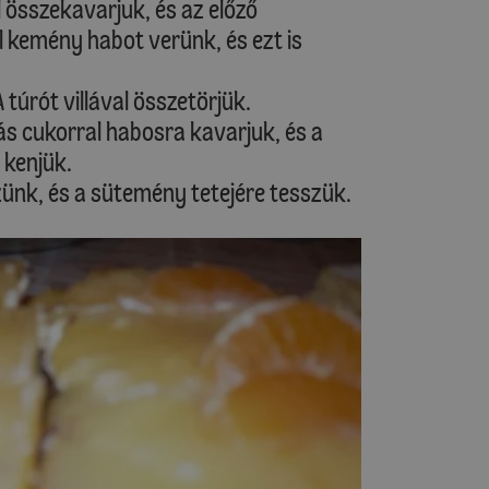
l összekavarjuk, és az előző
 kemény habot verünk, és ezt is
túrót villával összetörjük.
iás cukorral habosra kavarjuk, és a
 kenjük.
zünk, és a sütemény tetejére tesszük.