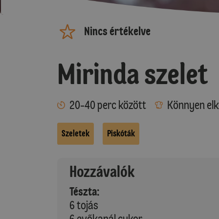
Nincs értékelve
Mirinda szelet
20-40 perc között
Könnyen elk
Szeletek
Piskóták
Hozzávalók
Tészta:
6 tojás
6 evőkanál cukor