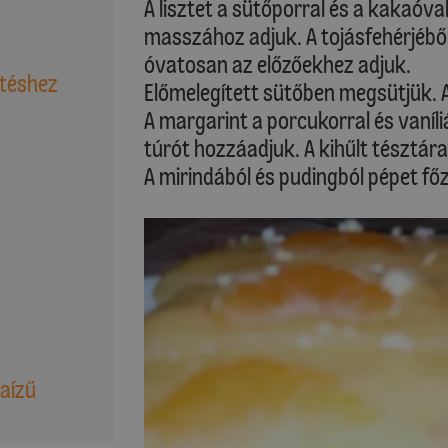
A lisztet a sütőporral és a kakaóva
masszához adjuk. A tojásfehérjéből
óvatosan az előzőekhez adjuk.
ütéshez
Előmelegített sütőben megsütjük. A 
A margarint a porcukorral és vaníl
túrót hozzáadjuk. A kihűlt tésztára
A mirindából és pudingból pépet fő
iaízű