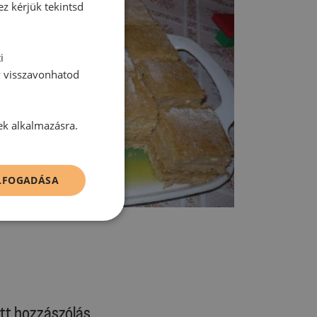
ez kérjük tekintsd
i
y visszavonhatod
ek alkalmazásra.
ELFOGADÁSA
tt hozzászólás.