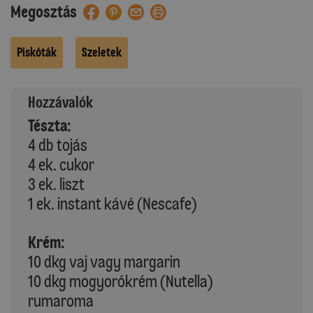
Megosztás
Piskóták
Szeletek
Hozzávalók
Tészta:
4 db tojás
4 ek. cukor
3 ek. liszt
1 ek. instant kávé (Nescafe)
Krém:
10 dkg vaj vagy margarin
10 dkg mogyorókrém (Nutella)
rumaroma