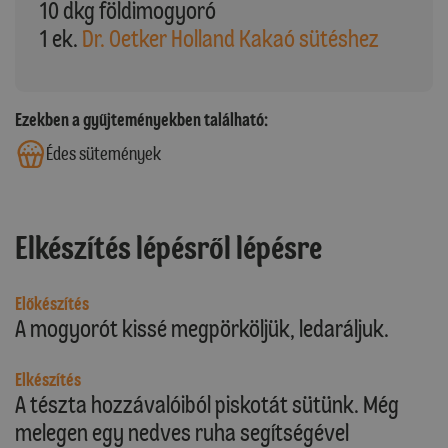
10 dkg földimogyoró
1 ek.
Dr. Oetker Holland Kakaó sütéshez
Ezekben a gyűjteményekben található:
Édes sütemények
Elkészítés lépésről lépésre
Előkészítés
A mogyorót kissé megpörköljük, ledaráljuk.
Elkészítés
A tészta hozzávalóiból piskotát sütünk. Még
melegen egy nedves ruha segítségével