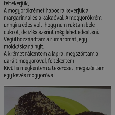
feltekerjük,
A mogyorókrémet habosra keverjük a
margarinnal és a kakaóval. A mogyorókrém
annyira édes volt, hogy nem raktam bele
cukrot, de ízlés szerint még lehet édesíteni.
Végül hozzáadtam a rumaromát, egy
mokkáskanálnyit.
A krémet rákentem a lapra, megszórtam a
darált mogyoróval, feltekertem
Kívül is megkentem a tekercset, megszórtam
egy kevés mogyoróval.