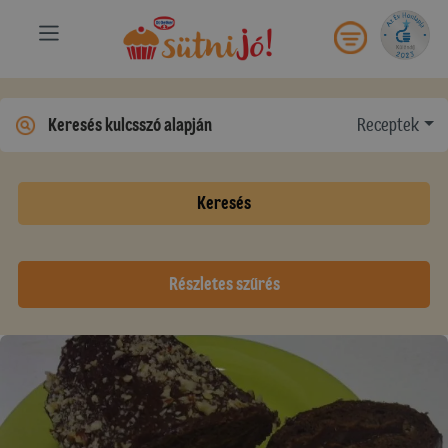
Receptek
Keresés
Részletes szűrés