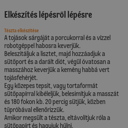
Elkészítés lépésről lépésre
Tészta elkészítése
A tojások sárgáját a porcukorral és a vízzel
robotgéppel habosra keverjük.
Beleszitáljuk a lisztet, majd hozzáadjuk a
sütőport és a darált diót, végül óvatosan a
masszához keverjük a kemény habbá vert
tojásfehérjét.
Egy közepes tepsit, vagy tortaformát
sütőpapírral kibéleljük, belesimítjuk a masszát
és 180 fokon kb. 20 percig sütjük, közben
tűpróbával ellenőrizzük.
Amikor megsült a tészta, eltávolítjuk róla a
sütőpapírt és hagyjuk hűlni.