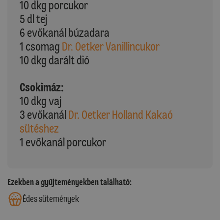
10 dkg porcukor
5 dl tej
6 evőkanál búzadara
1 csomag
Dr. Oetker Vanillincukor
10 dkg darált dió
Csokimáz:
10 dkg vaj
3 evőkanál
Dr. Oetker Holland Kakaó
sütéshez
1 evőkanál porcukor
Ezekben a gyűjteményekben található:
Édes sütemények