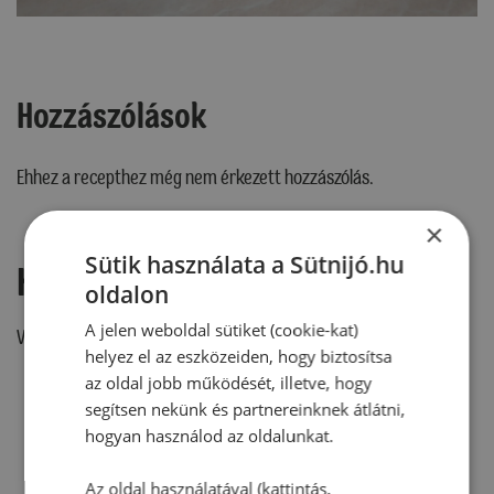
Hozzászólások
Ehhez a recepthez még nem érkezett hozzászólás.
×
Sütik használata a Sütnijó.hu
Hozzászólás írása
oldalon
A jelen weboldal sütiket (cookie-kat)
Vélemény írásához, kérjük,
jelentkezz be!
helyez el az eszközeiden, hogy biztosítsa
az oldal jobb működését, illetve, hogy
segítsen nekünk és partnereinknek átlátni,
RECEPTAJÁNLÓ
hogyan használod az oldalunkat.
Az oldal használatával (kattintás,