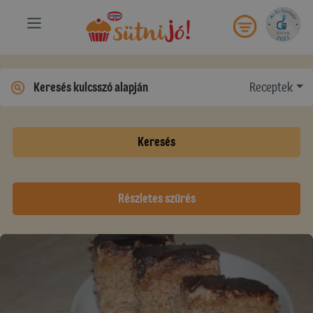
Receptek
Keresés
Részletes szűrés