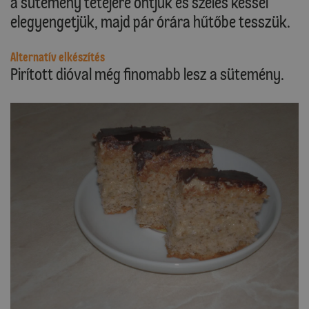
a sütemény tetejére öntjük és széles késsel
elegyengetjük, majd pár órára hűtőbe tesszük.
Alternatív elkészítés
Pirított dióval még finomabb lesz a sütemény.