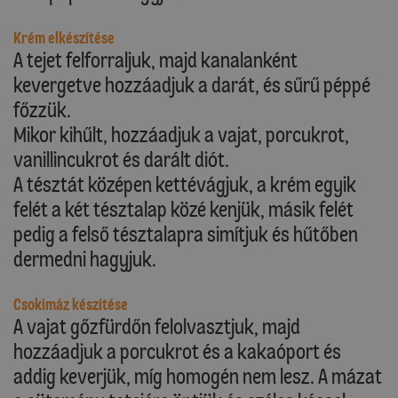
Krém elkészítése
A tejet felforraljuk, majd kanalanként
kevergetve hozzáadjuk a darát, és sűrű péppé
főzzük.
Mikor kihűlt, hozzáadjuk a vajat, porcukrot,
vanillincukrot és darált diót.
A tésztát középen kettévágjuk, a krém egyik
felét a két tésztalap közé kenjük, másik felét
pedig a felső tésztalapra simítjuk és hűtőben
dermedni hagyjuk.
Csokimáz készítése
A vajat gőzfürdőn felolvasztjuk, majd
hozzáadjuk a porcukrot és a kakaóport és
addig keverjük, míg homogén nem lesz. A mázat