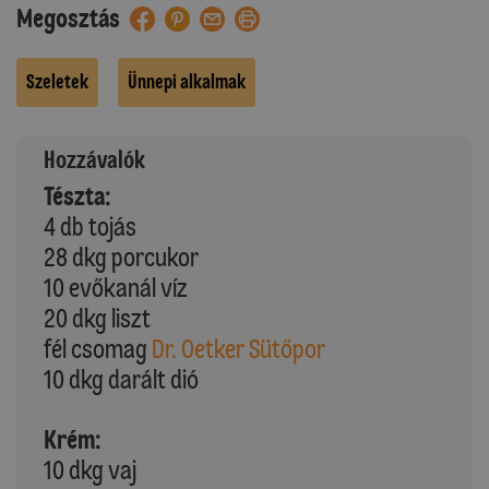
Megosztás
Szeletek
Ünnepi alkalmak
Hozzávalók
Tészta:
4 db tojás
28 dkg porcukor
10 evőkanál víz
20 dkg liszt
fél csomag
Dr. Oetker Sütőpor
10 dkg darált dió
Krém:
10 dkg vaj