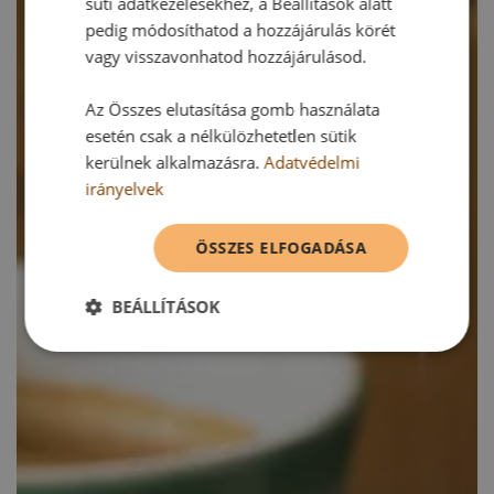
süti adatkezelésekhez, a Beállítások alatt
pedig módosíthatod a hozzájárulás körét
vagy visszavonhatod hozzájárulásod.
Az Összes elutasítása gomb használata
esetén csak a nélkülözhetetlen sütik
kerülnek alkalmazásra.
Adatvédelmi
irányelvek
ÖSSZES ELFOGADÁSA
BEÁLLÍTÁSOK