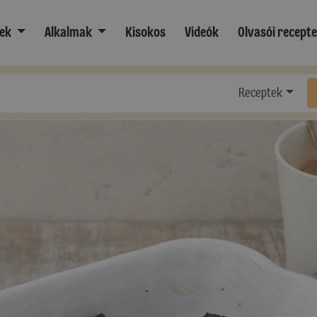
ek
Alkalmak
Kisokos
Videók
Olvasói recept
Receptek