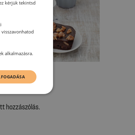
ez kérjük tekintsd
i
y visszavonhatod
ek alkalmazásra.
ELFOGADÁSA
tt hozzászólás.