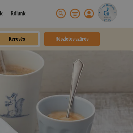
ek
Rólunk
Keresés
Részletes szűrés