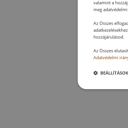
valamint a hozzáj
meg adatvédelmi 
Az Összes elfogad
adatkezelésekhez,
hozzájárulásod.
Az Összes elutasí
Adatvédelmi irán
BEÁLLÍTÁSO