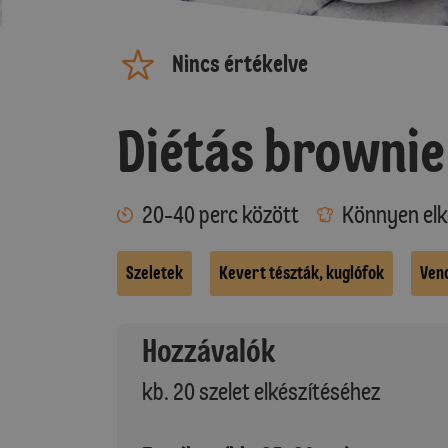
Nincs értékelve
Diétás brownie
20-40 perc között
Könnyen elk
Szeletek
Kevert tészták, kuglófok
Ven
Hozzávalók
kb. 20 szelet elkészítéséhez