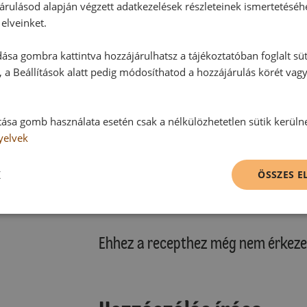
árulásod alapján végzett adatkezelések részleteinek ismertetéséh
elveinket.
ása gombra kattintva hozzájárulhatsz a tájékoztatóban foglalt süt
 a Beállítások alatt pedig módosíthatod a hozzájárulás körét vag
tása gomb használata esetén csak a nélkülözhetetlen sütik kerüln
yelvek
K
ÖSSZES 
Hozzászólások
Ehhez a recepthez még nem érkeze