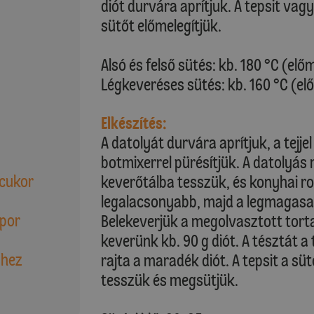
diót durvára aprítjuk. A tepsit vag
sütőt előmelegítjük.
Alsó és felső sütés: kb. 180 °C (elő
Légkeveréses sütés: kb. 160 °C (el
Elkészítés:
A datolyát durvára aprítjuk, a tejj
botmixerrel pürésítjük. A datolyás
 cukor
keverőtálba tesszük, és konyhai r
legalacsonyabb, majd a legmagasa
őpor
Belekeverjük a megolvasztott tor
keverünk kb. 90 g diót. A tésztát a 
shez
rajta a maradék diót. A tepsit a sü
tesszük és megsütjük.