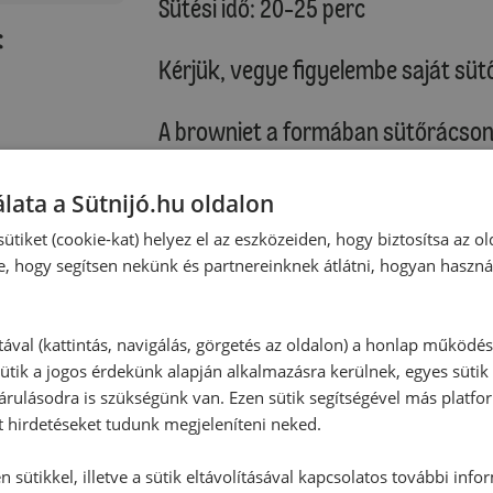
Sütési idő: 20-25 perc
:
Kérjük, vegye figyelembe saját sütő
A browniet a formában sütőrácson h
Tippek:
lata a Sütnijó.hu oldalon
A browniet előző nap is elkészíthetj
ütiket (cookie-kat) helyez el az eszközeiden, hogy biztosítsa az ol
A brownie fagyasztható.
e, hogy segítsen nekünk és partnereinknek átlátni, hogyan haszná
tával (kattintás, navigálás, görgetés az oldalon) a honlap működé
ütik a jogos érdekünk alapján alkalmazásra kerülnek, egyes sütik
rulásodra is szükségünk van. Ezen sütik segítségével más platfo
t hirdetéseket tudunk megjeleníteni neked.
 sütikkel, illetve a sütik eltávolításával kapcsolatos további info