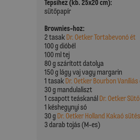
Tepsihez (kb. 25x20 cm):
sütőpapír
Brownies-hoz:
2 tasak
Dr. Oetker Tortabevonó ét
100 g dióbél
100 ml tej
80 g szárított datolya
150 g lágy vaj vagy margarin
1 tasak
Dr. Oetker Bourbon Vaníliás
30 g mandulaliszt
1 csapott teáskanál
Dr. Oetker Süt
1 késhegynyi só
30 g
Dr. Oetker Holland Kakaó süté
3 darab tojás (M-es)