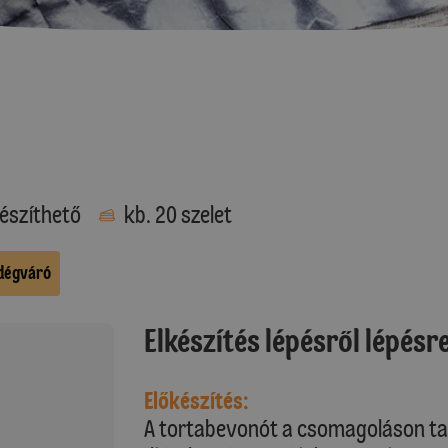
észíthető
kb. 20 szelet
dégváró
Elkészítés lépésről lépésr
Előkészítés:
A tortabevonót a csomagoláson talá