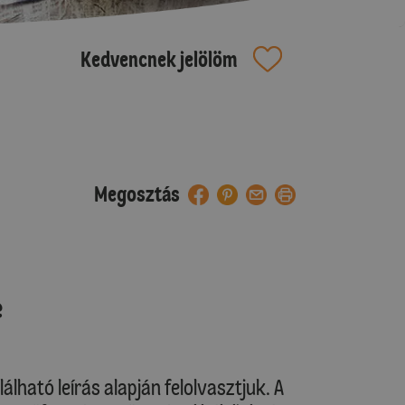
Kedvencnek jelölöm
Megosztás
e
lható leírás alapján felolvasztjuk. A