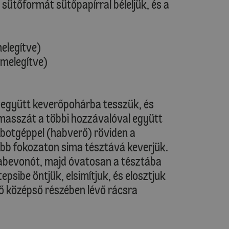
y sütőformát sütőpapírral béleljük, és a
melegítve)
őmelegítve)
el együtt keverőpohárba tesszük, és
 masszát a többi hozzávalóval együtt
obotgéppel (habverő) röviden a
bb fokozaton sima tésztává keverjük.
tabevonót, majd óvatosan a tésztába
tepsibe öntjük, elsimítjuk, és elosztjuk
tő középső részében lévő rácsra