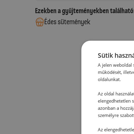
Ezekben a gyűjteményekben található
Édes sütemények
Sütik haszná
A jelen weboldal s
működését, illetv
oldalunkat.
Az oldal használa
elengedhetetlen s
azonban a hozzájá
személyre szabot
Az elengedhetetlen