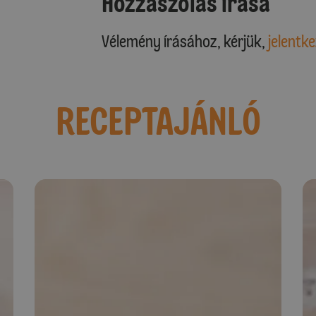
Hozzászólás írása
Vélemény írásához, kérjük,
jelentke
RECEPTAJÁNLÓ