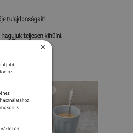
je tulajdonságait!
agyjuk teljesen kihűlni.
×
ük.
dal jobb
lod az
séhez
 használatához
rmokon is
rmációkért,