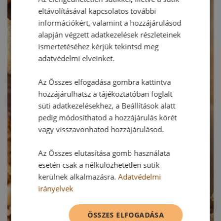
eltávolításával kapcsolatos további
információkért, valamint a hozzájárulásod
alapján végzett adatkezelések részleteinek
ismertetéséhez kérjük tekintsd meg
adatvédelmi elveinket.
Az Összes elfogadása gombra kattintva
hozzájárulhatsz a tájékoztatóban foglalt
süti adatkezelésekhez, a Beállítások alatt
pedig módosíthatod a hozzájárulás körét
vagy visszavonhatod hozzájárulásod.
Az Összes elutasítása gomb használata
esetén csak a nélkülözhetetlen sütik
kerülnek alkalmazásra.
Adatvédelmi
irányelvek
ÖSSZES ELFOGADÁSA