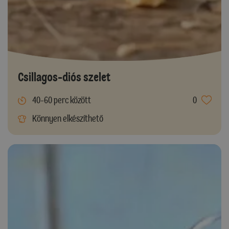
Csillagos-diós szelet
40-60 perc között
0
Könnyen elkészíthető