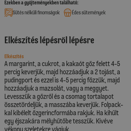
Ezekben a gyűjteményekben található:
Sütés nélküli finomságok
Édes sütemények
Elkészítés lépésről lépésre
Elkészítés
A margarint, a cukrot, a kakaót gőz felett 4-5
percig keverjük, majd hozzáadjuk a 2 tojást, a
pudingport és ezzel is 4-5 percig főzzük, majd
hozzáadjuk a mazsolát, vagy a meggyet.
Levesszük a gőzről és a csomag tortalapot
összetördeljük, a masszába keverjük. Folpack-
kal kibélelt őzgerincformába rakjuk. Ha kihűlt
egy éjszakára mélyhűtőbe tesszük. Kivéve
vékony szeletekre vágjuk.