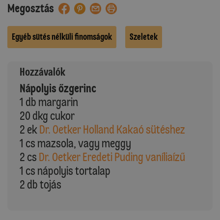
Megosztás
Egyéb sütés nélküli finomságok
Szeletek
Hozzávalók
Nápolyis őzgerinc
1 db margarin
20 dkg cukor
2 ek
Dr. Oetker Holland Kakaó sütéshez
1 cs mazsola, vagy meggy
2 cs
Dr. Oetker Eredeti Puding vaníliaízű
1 cs nápolyis tortalap
2 db tojás