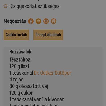
Kis gyakorlat szükséges
Megosztás
Csokis torták
Ünnepi alkalmak
Hozzávalók
Tésztához:
120 g liszt
1 teáskanál
Dr. Oetker Sütőpor
4 tojás
80 g olvasztott vaj
120 g cukor
1 teáskanál vanília kivonat
1 narancs kifacsart leve