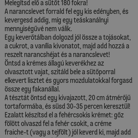
Melegítsd elő a sütőt 180 fokra!
A narancslevet forrald fel egy kis edényben, és
kevergesd addig, míg egy teáskanálnyi
mennyiségűvé nem válik.
Egy keverőtálban dolgozd jól össze a tojásokat,
a cukrot, a vanília kivonatot, majd add hozzá a
reszelt narancshéjat és a narancslevet!
Öntsd a krémes állagú keverékhez az
olvasztott vajat, szitáld bele a sütőporral
elkevert lisztet és gyors mozdulatokkal forgasd
össze egy fakanállal.
A tésztát öntsd egy kivajazott, 20 cm átmérőjű
tortaformába, és süsd 30-35 percen keresztül!
Ezalatt készítsd el a fehércsokis krémet: gőz
fölött olvaszd fel a fehér csokit, a créme
fraiche-t (vagy a tejfölt) jól keverd ki, majd add