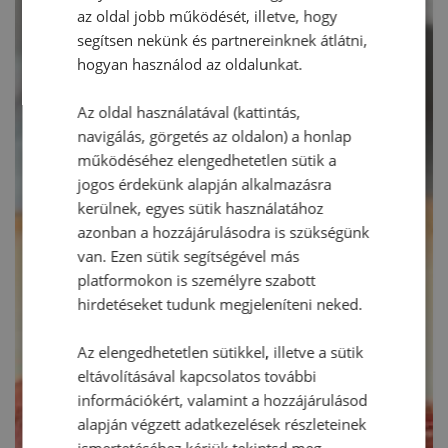
az oldal jobb működését, illetve, hogy
segítsen nekünk és partnereinknek átlátni,
hogyan használod az oldalunkat.
Az oldal használatával (kattintás,
navigálás, görgetés az oldalon) a honlap
működéséhez elengedhetetlen sütik a
jogos érdekünk alapján alkalmazásra
kerülnek, egyes sütik használatához
azonban a hozzájárulásodra is szükségünk
van. Ezen sütik segítségével más
platformokon is személyre szabott
hirdetéseket tudunk megjeleníteni neked.
Az elengedhetetlen sütikkel, illetve a sütik
eltávolításával kapcsolatos további
információkért, valamint a hozzájárulásod
alapján végzett adatkezelések részleteinek
ismertetéséhez kérjük tekintsd meg