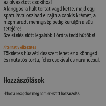
az olvasztott csokihoz!
A langyosra hűlt tortát vágd ketté, majd egy
spatulával oszlasd el rajta a csokis krémet, a
megmaradt mennyiség pedig kerüljön a süti
tetejére!
Szeletelés előtt legalább 1 órára tedd hűtőbe!
Alternatív elkészítés
Tökéletes húsvéti desszert lehet ez a könnyed
és mutatós torta, fehércsokival és naranccsal.
Hozzászólások
Ehhez a recepthez még nem érkezett hozzászólás.