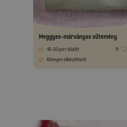
Meggyes-márványos sütemény
40-60 perc között
11
Könnyen elkészíthető