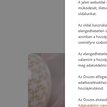
A jelen weboldal s
működését, illetv
oldalunkat.
Az oldal használa
elengedhetetlen s
azonban a hozzájá
személyre szabot
Az elengedhetetlen
valamint a hozzáj
meg adatvédelmi 
Az Összes elfogad
adatkezelésekhez,
hozzájárulásod.
Az Összes elutasí
Adatvédelmi irán