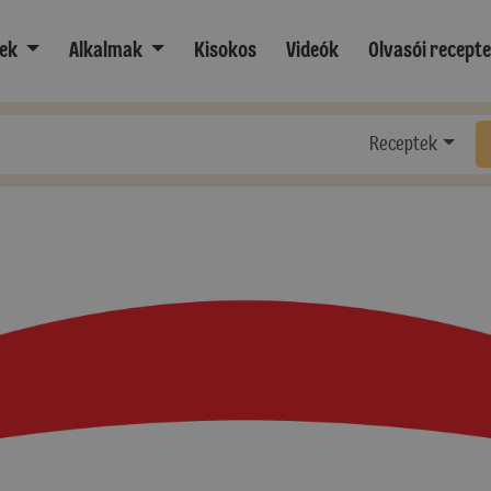
ek
Alkalmak
Kisokos
Videók
Olvasói recept
Receptek