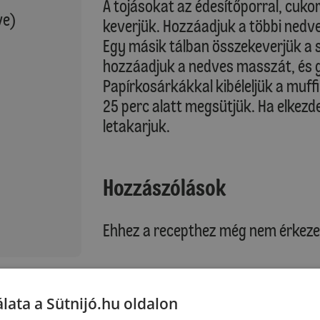
A tojásokat az édesítőporral, cuko
ve)
keverjük. Hozzáadjuk a többi nedve
Egy másik tálban összekeverjük a 
hozzáadjuk a nedves masszát, és g
Papírkosárkákkal kibéleljük a muffi
25 perc alatt megsütjük. Ha elkezden
letakarjuk.
Hozzászólások
Ehhez a recepthez még nem érkeze
:
Hozzászólás írása
lata a Sütnijó.hu oldalon