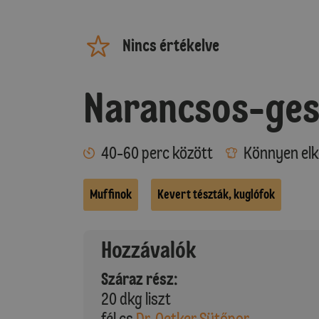
Nincs értékelve
Narancsos-ges
40-60 perc között
Könnyen elk
Muffinok
Kevert tészták, kuglófok
Hozzávalók
Száraz rész:
20 dkg liszt
fél cs
Dr. Oetker Sütőpor