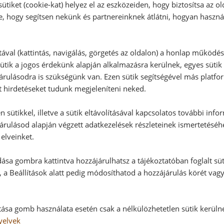
ütiket (cookie-kat) helyez el az eszközeiden, hogy biztosítsa az ol
Vélemény írásához, kérjük,
jelentke
e, hogy segítsen nekünk és partnereinknek átlátni, hogyan haszná
tával (kattintás, navigálás, görgetés az oldalon) a honlap működé
RECEPTAJÁNLÓ
ütik a jogos érdekünk alapján alkalmazásra kerülnek, egyes sütik
rulásodra is szükségünk van. Ezen sütik segítségével más platfo
t hirdetéseket tudunk megjeleníteni neked.
 sütikkel, illetve a sütik eltávolításával kapcsolatos további info
árulásod alapján végzett adatkezelések részleteinek ismertetéséh
elveinket.
ása gombra kattintva hozzájárulhatsz a tájékoztatóban foglalt süt
 a Beállítások alatt pedig módosíthatod a hozzájárulás körét vag
tása gomb használata esetén csak a nélkülözhetetlen sütik kerüln
yelvek