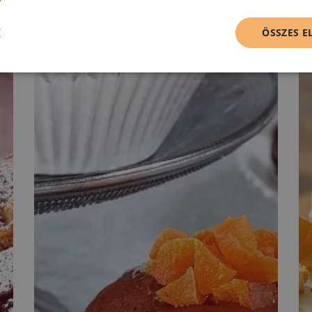
K
ÖSSZES 