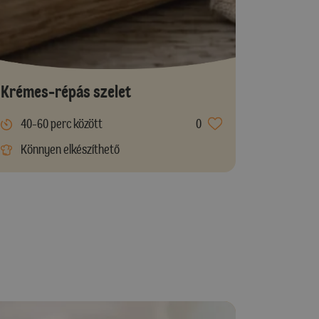
Krémes-répás szelet
40-60 perc között
0
Könnyen elkészíthető