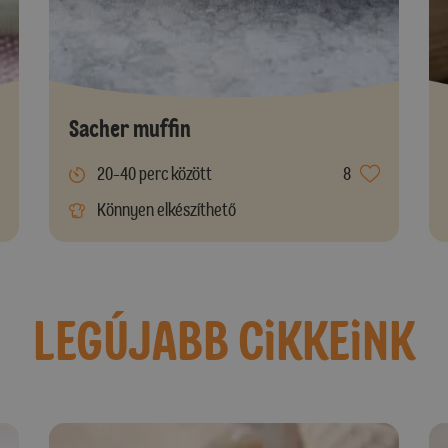
Sacher muffin
20-40 perc között
8
Könnyen elkészíthető
LEGÚJABB CiKKEiNK