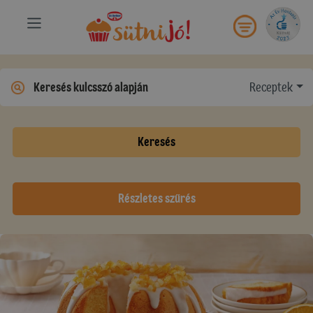
Receptek
Keresés
Részletes szűrés