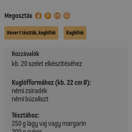
Megosztás
Kevert tészták, kuglófok
Kuglófok
Hozzávalók
kb. 20 szelet elkészítéséhez
Kuglófformához (kb. 22 cm Ø):
némi zsiradék
némi búzaliszt
Tésztához:
250 g lágy vaj vagy margarin
200 g cukor