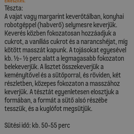
Elkészítés:
Tészta:
A vajat vagy margarint keverőtálban, konyhai
robotgéppel (habverő) selymesre keverjük.
Keverés közben fokozatosan hozzáadjuk a
cukrot, a vaníliás cukrot és a narancshéjat, míg
kötött masszát kapunk. A tojásokat egyesével
kb. ½- ½ perc alatt a legmagasabb fokozaton
belekeverjük. A lisztet összekeverjük a
keményítővel és a sütőporral, és röviden, két
részletben, közepes fokozaton a masszához
keverjük. A tésztát egyenletesen elosztjuk a
formában, a formát a sütő alsó részébe
tesszük, és a kuglófot megsütjük.
Sütési idő: kb. 50-55 perc