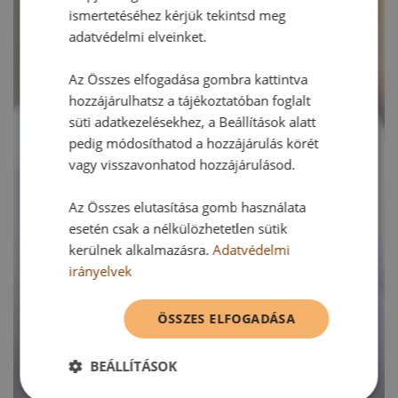
ismertetéséhez kérjük tekintsd meg
adatvédelmi elveinket.
Az Összes elfogadása gombra kattintva
hozzájárulhatsz a tájékoztatóban foglalt
süti adatkezelésekhez, a Beállítások alatt
pedig módosíthatod a hozzájárulás körét
vagy visszavonhatod hozzájárulásod.
Az Összes elutasítása gomb használata
esetén csak a nélkülözhetetlen sütik
kerülnek alkalmazásra.
Adatvédelmi
irányelvek
ÖSSZES ELFOGADÁSA
BEÁLLÍTÁSOK