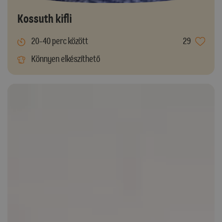
Kossuth kifli
20-40 perc között
29
Könnyen elkészíthető