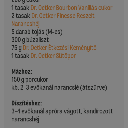
1 tasak
Dr. Oetker Bourbon Vaníliás cukor
2 tasak
Dr. Oetker Finesse Reszelt
Narancshéj
5 darab tojás (M-es)
300 g búzaliszt
75 g
Dr. Oetker Étkezési Keményítő
1 tasak
Dr. Oetker Sütőpor
Mázhoz:
150 g porcukor
kb. 2-3 evőkanál narancslé (átszűrve)
Díszítéshez:
3-4 evőkanál apróra vágott, kandírozott
narancshéj