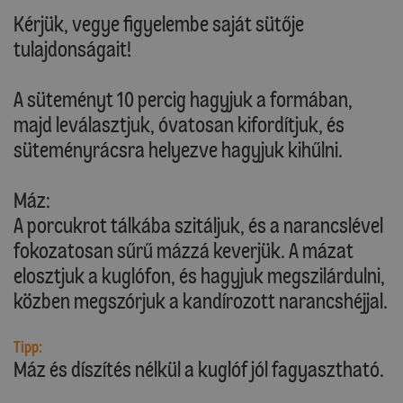
Kérjük, vegye figyelembe saját sütője
tulajdonságait!
A süteményt 10 percig hagyjuk a formában,
majd leválasztjuk, óvatosan kifordítjuk, és
süteményrácsra helyezve hagyjuk kihűlni.
Máz:
A porcukrot tálkába szitáljuk, és a narancslével
fokozatosan sűrű mázzá keverjük. A mázat
elosztjuk a kuglófon, és hagyjuk megszilárdulni,
közben megszórjuk a kandírozott narancshéjjal.
Tipp:
Máz és díszítés nélkül a kuglóf jól fagyasztható.