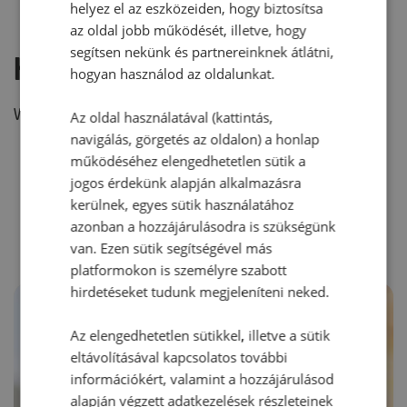
helyez el az eszközeiden, hogy biztosítsa
az oldal jobb működését, illetve, hogy
segítsen nekünk és partnereinknek átlátni,
Hozzászólás írása
hogyan használod az oldalunkat.
Vélemény írásához, kérjük,
jelentkezz be!
Az oldal használatával (kattintás,
navigálás, görgetés az oldalon) a honlap
működéséhez elengedhetetlen sütik a
jogos érdekünk alapján alkalmazásra
RECEPTAJÁNLÓ
kerülnek, egyes sütik használatához
azonban a hozzájárulásodra is szükségünk
van. Ezen sütik segítségével más
platformokon is személyre szabott
hirdetéseket tudunk megjeleníteni neked.
Az elengedhetetlen sütikkel, illetve a sütik
eltávolításával kapcsolatos további
információkért, valamint a hozzájárulásod
alapján végzett adatkezelések részleteinek