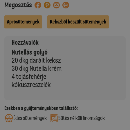
Megosztás
Aprósütemények
Kekszből készült sütemények
Hozzávalók
Nutellás golyó
20 dkg darált keksz
30 dkg Nutella krém
4 tojásfehérje
kókuszreszelék
Ezekben a gyűjteményekben található:
Édes sütemények
Sütés nélküli finomságok