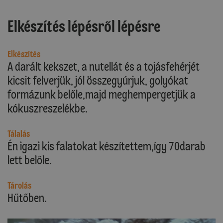
Elkészítés lépésről lépésre
Elkészítés
A darált kekszet, a nutellát és a tojásfehérjét
kicsit felverjük, jól összegyúrjuk, golyókat
formázunk belőle,majd meghempergetjük a
kókuszreszelékbe.
Tálalás
Én igazi kis falatokat készítettem,így 70darab
lett belőle.
Tárolás
Hűtőben.