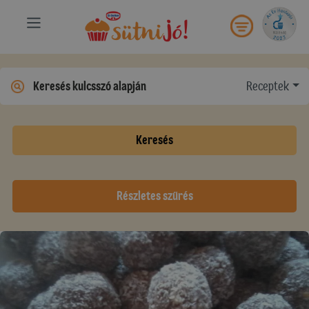
Receptek
Keresés
Részletes szűrés