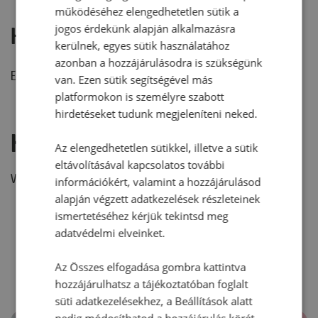
működéséhez elengedhetetlen sütik a
jogos érdekünk alapján alkalmazásra
Hozzászólások
kerülnek, egyes sütik használatához
azonban a hozzájárulásodra is szükségünk
Ehhez a recepthez még nem érkezett hozzászólás.
van. Ezen sütik segítségével más
platformokon is személyre szabott
hirdetéseket tudunk megjeleníteni neked.
Hozzászólás írása
Az elengedhetetlen sütikkel, illetve a sütik
eltávolításával kapcsolatos további
Vélemény írásához, kérjük,
jelentkezz be!
információkért, valamint a hozzájárulásod
alapján végzett adatkezelések részleteinek
ismertetéséhez kérjük tekintsd meg
adatvédelmi elveinket.
RECEPTAJÁNLÓ
Az Összes elfogadása gombra kattintva
hozzájárulhatsz a tájékoztatóban foglalt
süti adatkezelésekhez, a Beállítások alatt
pedig módosíthatod a hozzájárulás körét