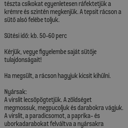
tészta csíkokat egyenletesen ráfektetjük a
krémre és szintén megkenjük. A tepsit rácson a
sütő alsó felébe toljuk.
Sütési idő: kb. 50-60 perc
Kérjük, vegye figyelembe saját sütője
tulajdonságait!
Ha megsült, a rácson hagyjuk kicsit kihűlni.
Nyársak:
A virslit lecsöpögtetjük. A zöldséget
megmossuk, megpucoljuk és darabokra vágjuk.
A virslit, a paradicsomot, a paprika- és
uborkadarabokat felváltva a nyársakra