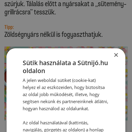
szúrjuk. Tálalás előtt a nyársakat a „sütemény-
grillrácsra” tesszük.
Tipp:
Zöldségnyárs nélkül is fogyaszthatjuk.
×
Sütik használata a Sütnijó.hu
oldalon
A jelen weboldal sütiket (cookie-kat)
helyez el az eszközeiden, hogy biztosítsa
az oldal jobb működését, illetve, hogy
segítsen nekünk és partnereinknek átlátni,
hogyan használod az oldalunkat.
Az oldal használatával (kattintás,
navigálás, görgetés az oldalon) a honlap