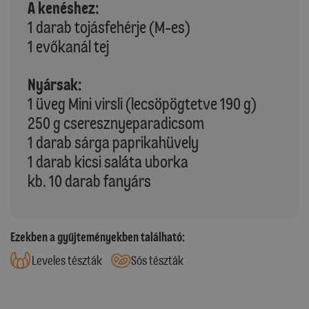
A kenéshez:
1 darab tojásfehérje (M-es)
1 evőkanál tej
Nyársak:
1 üveg Mini virsli (lecsöpögtetve 190 g)
250 g cseresznyeparadicsom
1 darab sárga paprikahüvely
1 darab kicsi saláta uborka
kb. 10 darab fanyárs
Ezekben a gyűjteményekben található:
Leveles tészták
Sós tészták