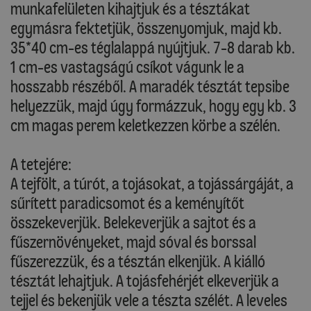
munkafelületen kihajtjuk és a tésztákat
egymásra fektetjük, összenyomjuk, majd kb.
35*40 cm-es téglalappá nyújtjuk. 7-8 darab kb.
1 cm-es vastagságú csíkot vágunk le a
hosszabb részéből. A maradék tésztát tepsibe
helyezzük, majd úgy formázzuk, hogy egy kb. 3
cm magas perem keletkezzen körbe a szélén.
A tetejére:
A tejfölt, a túrót, a tojásokat, a tojássárgáját, a
sűrített paradicsomot és a keményítőt
összekeverjük. Belekeverjük a sajtot és a
fűszernövényeket, majd sóval és borssal
fűszerezzük, és a tésztán elkenjük. A kiálló
tésztát lehajtjuk. A tojásfehérjét elkeverjük a
tejjel és bekenjük vele a tészta szélét. A leveles