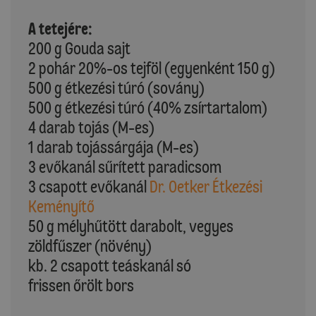
A tetejére:
200 g Gouda sajt
2 pohár 20%-os tejföl (egyenként 150 g)
500 g étkezési túró (sovány)
500 g étkezési túró (40% zsírtartalom)
4 darab tojás (M-es)
1 darab tojássárgája (M-es)
3 evőkanál sűrített paradicsom
3 csapott evőkanál
Dr. Oetker Étkezési
Keményítő
50 g mélyhűtött darabolt, vegyes
zöldfűszer (növény)
kb. 2 csapott teáskanál só
frissen őrölt bors