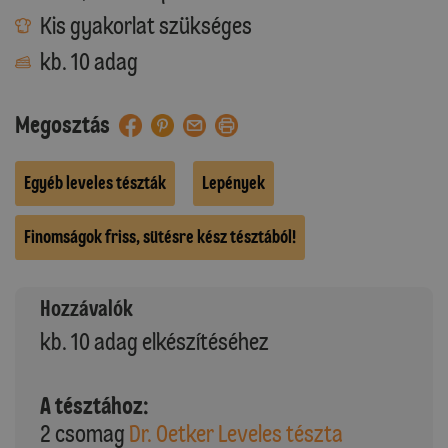
Kis gyakorlat szükséges
kb. 10 adag
Megosztás
Egyéb leveles tészták
Lepények
Finomságok friss, sütésre kész tésztából!
Hozzávalók
kb. 10 adag elkészítéséhez
A tésztához:
2 csomag
Dr. Oetker Leveles tészta