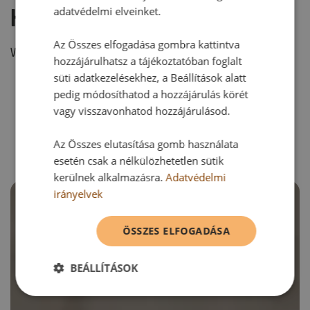
Hozzászólás írása
adatvédelmi elveinket.
Az Összes elfogadása gombra kattintva
Vélemény írásához, kérjük,
jelentkezz be!
hozzájárulhatsz a tájékoztatóban foglalt
süti adatkezelésekhez, a Beállítások alatt
pedig módosíthatod a hozzájárulás körét
vagy visszavonhatod hozzájárulásod.
RECEPTAJÁNLÓ
Az Összes elutasítása gomb használata
esetén csak a nélkülözhetetlen sütik
kerülnek alkalmazásra.
Adatvédelmi
irányelvek
ÖSSZES ELFOGADÁSA
BEÁLLÍTÁSOK