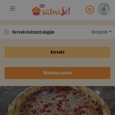
Receptek
Keresés
Részletes szűrés