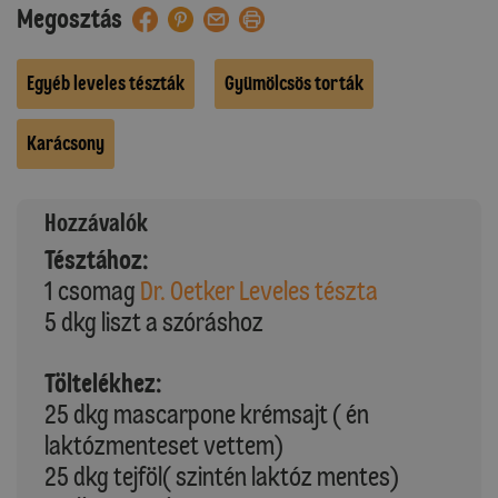
Megosztás
Egyéb leveles tészták
Gyümölcsös torták
Karácsony
Hozzávalók
Tésztához:
1 csomag
Dr. Oetker Leveles tészta
5 dkg liszt a szóráshoz
Töltelékhez:
25 dkg mascarpone krémsajt ( én
laktózmenteset vettem)
25 dkg tejföl( szintén laktóz mentes)