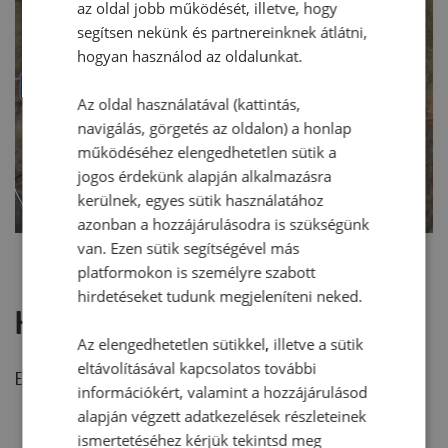
az oldal jobb működését, illetve, hogy
segítsen nekünk és partnereinknek átlátni,
hogyan használod az oldalunkat.
Az oldal használatával (kattintás,
navigálás, görgetés az oldalon) a honlap
működéséhez elengedhetetlen sütik a
jogos érdekünk alapján alkalmazásra
kerülnek, egyes sütik használatához
azonban a hozzájárulásodra is szükségünk
van. Ezen sütik segítségével más
platformokon is személyre szabott
hirdetéseket tudunk megjeleníteni neked.
Hozzászólások
Az elengedhetetlen sütikkel, illetve a sütik
eltávolításával kapcsolatos további
Ehhez a recepthez még nem érkezett hozzászólás.
információkért, valamint a hozzájárulásod
alapján végzett adatkezelések részleteinek
ismertetéséhez kérjük tekintsd meg