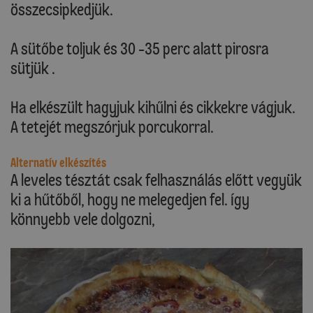
összecsipkedjük.
A sütőbe toljuk és 30 -35 perc alatt pirosra
sütjük .
Ha elkészült hagyjuk kihűlni és cikkekre vágjuk.
A tetejét megszórjuk porcukorral.
Alternatív elkészítés
A leveles tésztát csak felhasználás előtt vegyük
ki a hűtőből, hogy ne melegedjen fel. Így
könnyebb vele dolgozni,