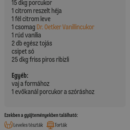
15 dkg porcukor
1 citrom reszelt héja
1 fél citrom leve
1 csomag
Dr. Oetker Vanillincukor
1 rúd vanília
2 db egész tojás
csipet só
25 dkg friss piros ribizli
Egyéb:
vaj a formához
1 evőkanál porcukor a szóráshoz
Ezekben a gyűjteményekben található:
Leveles tészták
Torták