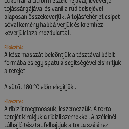
cukorral, a citrom reszelt héjával, levével ,a
tojássárgájával és vanília rúd belsejével
alaposan összekeverjük. A tojásfehérjét csipet
sóval kemény habbá verjük és krémhez
keverjük laza mozdulattal .
Elkészítés
A kész masszát beleöntjük a tésztával bélelt
formába és egy spatula segítségével elsimítjuk
a tetejét.
A sütőt 180 °C előmelegítjük .
Elkészítés
A ribizlit megmossuk, leszemezzük. A torta
tetejét kirakjuk a ribizli szemekkel. A széleinél
túlhajló tésztát felhajtjuk a torta széléhez,