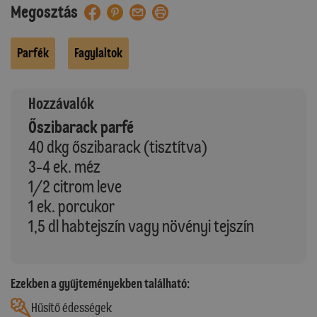
Megosztás
Parfék
Fagylaltok
Hozzávalók
Őszibarack parfé
40 dkg őszibarack (tisztítva)
3-4 ek. méz
1/2 citrom leve
1 ek. porcukor
1,5 dl habtejszín vagy növényi tejszín
Ezekben a gyűjteményekben található:
Hűsítő édességek