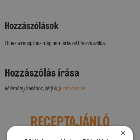
Hozzászólások
Ehhez a recepthez még nem érkezett hozzászólás.
Hozzászólás írása
Vélemény írásához, kérjük,
jelentkezz be!
RECEPTAJÁNLÓ
×