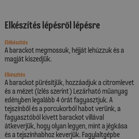
Elkészítés lépésről lépésre
Előkészítés
A barackot megmossuk, héjját lehúzzuk és a
magját kiszedjük.
Elkészítés
A barackot pürésítjük, hozzáadjuk a citromlevet
és a mézet (ízlés szerint) Lezárható műanyag
edényben legalább 4 órát fagyasztjuk. A
tejszínből és a porcukorból habot verünk, a
fagyasztóból kivett barackot villával
átkeverjük, hogy olyan legyen, mint a jégkása
és a tejszínhabhoz keverjük. Fagylaltgépbe