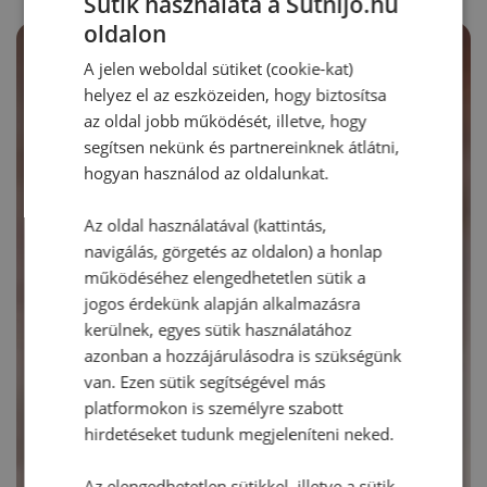
Sütik használata a Sütnijó.hu
oldalon
A jelen weboldal sütiket (cookie-kat)
helyez el az eszközeiden, hogy biztosítsa
az oldal jobb működését, illetve, hogy
segítsen nekünk és partnereinknek átlátni,
hogyan használod az oldalunkat.
Az oldal használatával (kattintás,
navigálás, görgetés az oldalon) a honlap
működéséhez elengedhetetlen sütik a
jogos érdekünk alapján alkalmazásra
kerülnek, egyes sütik használatához
azonban a hozzájárulásodra is szükségünk
van. Ezen sütik segítségével más
platformokon is személyre szabott
hirdetéseket tudunk megjeleníteni neked.
Az elengedhetetlen sütikkel, illetve a sütik