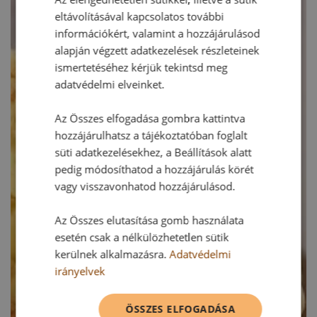
eltávolításával kapcsolatos további
információkért, valamint a hozzájárulásod
alapján végzett adatkezelések részleteinek
ismertetéséhez kérjük tekintsd meg
adatvédelmi elveinket.
Az Összes elfogadása gombra kattintva
hozzájárulhatsz a tájékoztatóban foglalt
süti adatkezelésekhez, a Beállítások alatt
pedig módosíthatod a hozzájárulás körét
vagy visszavonhatod hozzájárulásod.
Az Összes elutasítása gomb használata
esetén csak a nélkülözhetetlen sütik
kerülnek alkalmazásra.
Adatvédelmi
irányelvek
ÖSSZES ELFOGADÁSA