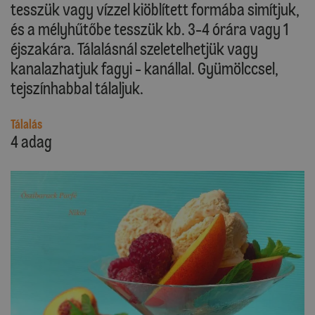
tesszük vagy vízzel kiöblített formába simítjuk,
és a mélyhűtőbe tesszük kb. 3-4 órára vagy 1
éjszakára. Tálalásnál szeletelhetjük vagy
kanalazhatjuk fagyi - kanállal. Gyümölccsel,
tejszínhabbal tálaljuk.
Tálalás
4 adag