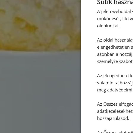
Sütik haszná
A jelen weboldal s
működését, illetv
oldalunkat.
Az oldal használa
elengedhetetlen s
azonban a hozzájá
személyre szabot
Az elengedhetetlen
valamint a hozzáj
meg adatvédelmi 
Az Összes elfogad
adatkezelésekhez,
hozzájárulásod.
Az Összes elutasí