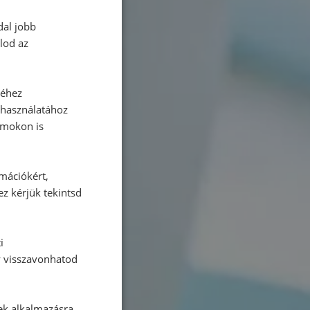
dal jobb
lod az
séhez
 használatához
rmokon is
rmációkért,
ez kérjük tekintsd
i
y visszavonhatod
ek alkalmazásra.