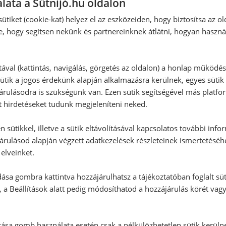
lata a Sütnijó.hu oldalon
ütiket (cookie-kat) helyez el az eszközeiden, hogy biztosítsa az ol
e, hogy segítsen nekünk és partnereinknek átlátni, hogyan haszná
tával (kattintás, navigálás, görgetés az oldalon) a honlap működé
ütik a jogos érdekünk alapján alkalmazásra kerülnek, egyes sütik
rulásodra is szükségünk van. Ezen sütik segítségével más platfo
t hirdetéseket tudunk megjeleníteni neked.
 sütikkel, illetve a sütik eltávolításával kapcsolatos további info
árulásod alapján végzett adatkezelések részleteinek ismertetéséh
elveinket.
ása gombra kattintva hozzájárulhatsz a tájékoztatóban foglalt süt
 a Beállítások alatt pedig módosíthatod a hozzájárulás körét vag
tása gomb használata esetén csak a nélkülözhetetlen sütik kerüln