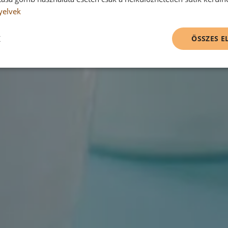
yelvek
K
ÖSSZES 