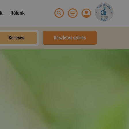
ek
Rólunk
Keresés
Részletes szűrés