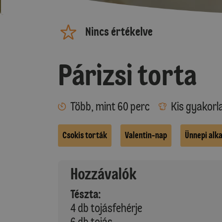
Nincs értékelve
Párizsi torta
Több, mint 60 perc
Kis gyakorl
Csokis torták
Valentin-nap
Ünnepi alk
Hozzávalók
Tészta:
4 db tojásfehérje
6 db tojás