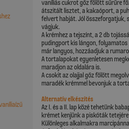
vaníliás cukrot gőz fölött sűrűre f
átszitált lisztet, a kakaóport, a pu
shez
felvert habját. Jól összeforgatjuk, 
vágjuk.
A krémhez a tejszínt, a 2 db tojássá
pudingport kis lángon, folyamatos 
már langyos, hozzáadjuk a rumaromá
A tortalapokat egyenletesen megk
maradjon az oldalára is.
A csokit az olajjal gőz fölött megolv
maradék krémmel bevonjuk a torta 
Alternatív elkészítés
vaníliaízű
Az I. és a II. lap közé tehetünk ba
krémet kenjünk a piskóták tetejére
Különleges alkalmakra marcipánnal