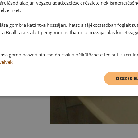
árulásod alapján végzett adatkezelések részleteinek ismertetéséh
elveinket.
ása gombra kattintva hozzájárulhatsz a tájékoztatóban foglalt süt
 a Beállítások alatt pedig módosíthatod a hozzájárulás körét vag
tása gomb használata esetén csak a nélkülözhetetlen sütik kerüln
yelvek
K
ÖSSZES 