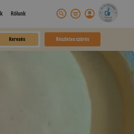
ek
Rólunk
Keresés
Részletes szűrés