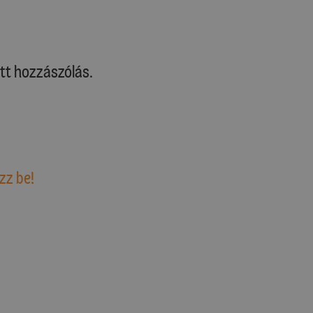
tt hozzászólás.
zz be!