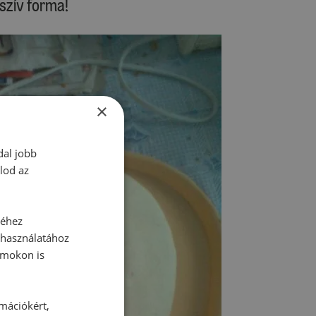
 szív forma!
×
dal jobb
lod az
séhez
 használatához
rmokon is
rmációkért,