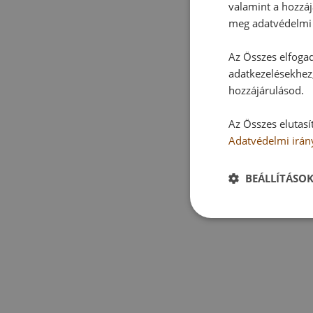
valamint a hozzáj
meg adatvédelmi 
Az Összes elfogad
adatkezelésekhez,
hozzájárulásod.
Az Összes elutasí
Adatvédelmi irán
BEÁLLÍTÁSO