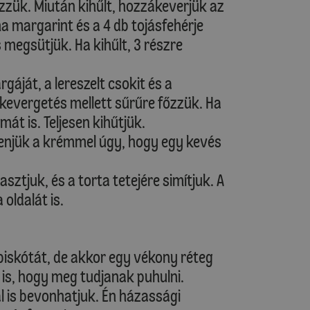
őzzük. Miután kihűlt, hozzákeverjük az
ha margarint és a 4 db tojásfehérje
s megsütjük. Ha kihűlt, 3 részre
rgáját, a lereszelt csokit és a
kevergetés mellett sűrűre főzzük. Ha
t is. Teljesen kihűtjük.
enjük a krémmel úgy, hogy egy kevés
asztjuk, és a torta tetejére simítjuk. A
oldalát is.
bapiskótát, de akkor egy vékony réteg
 is, hogy meg tudjanak puhulni.
 is bevonhatjuk. Én házassági