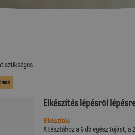
at szükséges
almak
Elkészítés lépésről lépésr
Elkészítés
A tésztához a 6 db egész tojást, a 