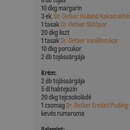
10 dkg margarin
3 ek.
Dr. Oetker Holland Kakaó süté
1 tasak
Dr. Oetker Sütőpor
20 dkg liszt
1 tasak
Dr. Oetker Vanillincukor
10 dkg porcukor
2 db tojássárgája
Krém:
2 db tojássárgája
5 dl habtejszín
20 dkg tejcsokoládé
1 csomag
Dr. Oetker Eredeti Puding 
kevés rumaroma
Valamint: