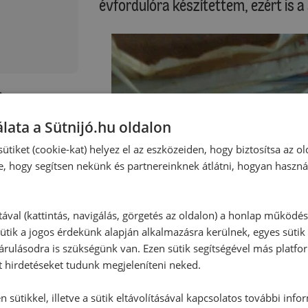
évfordulóra készítettem, ezért is a
:
lata a Sütnijó.hu oldalon
ütiket (cookie-kat) helyez el az eszközeiden, hogy biztosítsa az ol
e, hogy segítsen nekünk és partnereinknek átlátni, hogyan haszná
tával (kattintás, navigálás, görgetés az oldalon) a honlap működé
ütik a jogos érdekünk alapján alkalmazásra kerülnek, egyes sütik
rulásodra is szükségünk van. Ezen sütik segítségével más platfo
t hirdetéseket tudunk megjeleníteni neked.
 sütikkel, illetve a sütik eltávolításával kapcsolatos további info