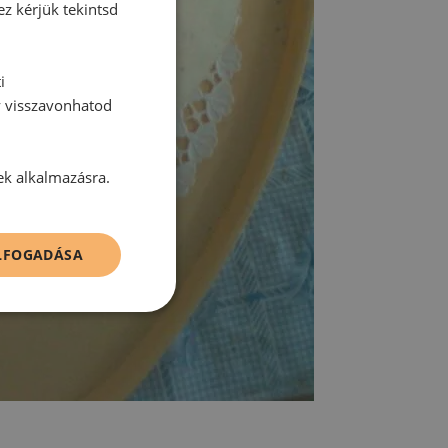
ez kérjük tekintsd
i
y visszavonhatod
ek alkalmazásra.
ELFOGADÁSA