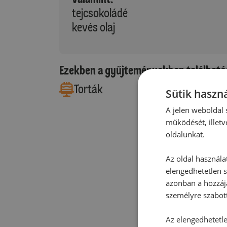
tejcsokoládé
kevés olaj
Ezekben a gyűjteményekben található
Torták
Sütik haszná
A jelen weboldal s
működését, illetv
oldalunkat.
Az oldal használa
elengedhetetlen s
azonban a hozzájá
személyre szabot
Az elengedhetetlen