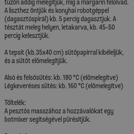
tűzön addig melegítjük, míg a margarin felolvad.
A liszthez öntjük és konyhai robotgéppel
(dagasztóspirál) kb. 5 percig dagasztjuk. A
tésztát meleg helyen, letakarva, kb. 45-50
percig kelesztjük.
A tepsit (kb.35x40 cm) sütőpapírral kibéleljük,
és a sütőt előmelegítjük.
Alsó és felsősütés: kb. 180 °C (előmelegítve)
Légkeveréses sütés: kb. 160 °C (előmelegítve)
Töltelék:
A pesztós masszához a hozzávalókat egy
botmixer segítségével pürésítjük.