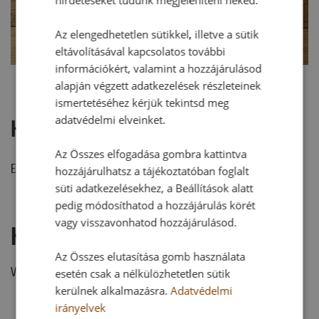
hirdetéseket tudunk megjeleníteni neked.
Az elengedhetetlen sütikkel, illetve a sütik
eltávolításával kapcsolatos további
információkért, valamint a hozzájárulásod
alapján végzett adatkezelések részleteinek
ismertetéséhez kérjük tekintsd meg
adatvédelmi elveinket.
Hozzászólások
Az Összes elfogadása gombra kattintva
Ehhez a recepthez még nem érkezett hozzászólás.
hozzájárulhatsz a tájékoztatóban foglalt
süti adatkezelésekhez, a Beállítások alatt
pedig módosíthatod a hozzájárulás körét
vagy visszavonhatod hozzájárulásod.
Hozzászólás írása
Az Összes elutasítása gomb használata
Vélemény írásához, kérjük,
jelentkezz be!
esetén csak a nélkülözhetetlen sütik
kerülnek alkalmazásra.
Adatvédelmi
irányelvek