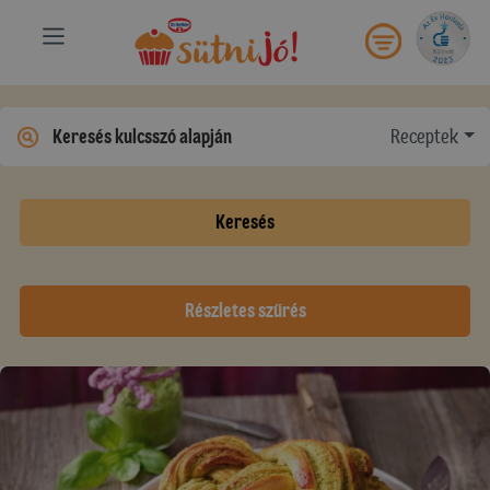
Receptek
Keresés
Részletes szűrés