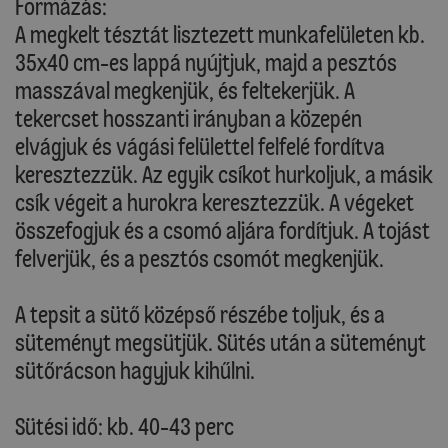
Formázás:
A megkelt tésztát lisztezett munkafelületen kb.
35x40 cm-es lappá nyújtjuk, majd a pesztós
masszával megkenjük, és feltekerjük. A
tekercset hosszanti irányban a közepén
elvágjuk és vágási felülettel felfelé fordítva
keresztezzük. Az egyik csíkot hurkoljuk, a másik
csík végeit a hurokra keresztezzük. A végeket
összefogjuk és a csomó aljára fordítjuk. A tojást
felverjük, és a pesztós csomót megkenjük.
A tepsit a sütő középső részébe toljuk, és a
süteményt megsütjük. Sütés után a süteményt
sütőrácson hagyjuk kihűlni.
Sütési idő: kb. 40-43 perc