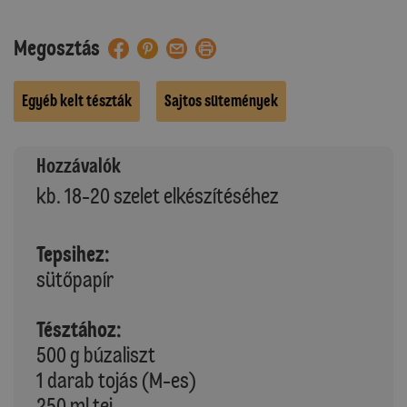
Megosztás
Egyéb kelt tészták
Sajtos sütemények
Hozzávalók
kb. 18-20 szelet elkészítéséhez
Tepsihez:
sütőpapír
Tésztához:
500 g búzaliszt
1 darab tojás (M-es)
250 ml tej