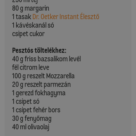
80 g margarin
1 tasak
Dr. Oetker Instant Élesztő
1 kávéskanál só
csipet cukor
Pesztós töltelékhez:
40 g friss bazsalikom levél
fél citrom leve
100 g reszelt Mozzarella
20 g reszelt parmezán
1 gerezd fokhagyma
1 csipet só
1 csipet fehér bors
30 g fenyőmag
40 ml olivaolaj