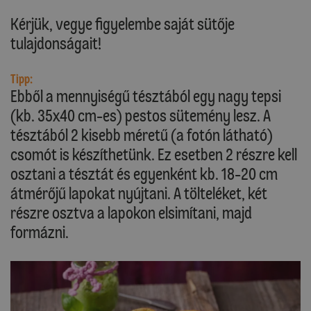
Kérjük, vegye figyelembe saját sütője
tulajdonságait!
Tipp:
Ebből a mennyiségű tésztából egy nagy tepsi
(kb. 35x40 cm-es) pestos sütemény lesz. A
tésztából 2 kisebb méretű (a fotón látható)
csomót is készíthetünk. Ez esetben 2 részre kell
osztani a tésztát és egyenként kb. 18-20 cm
átmérőjű lapokat nyújtani. A tölteléket, két
részre osztva a lapokon elsimítani, majd
formázni.