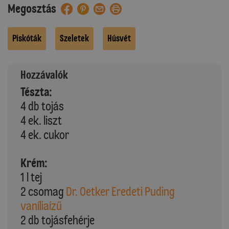
Megosztás
Piskóták
Szeletek
Húsvét
Hozzávalók
Tészta:
4 db tojás
4 ek. liszt
4 ek. cukor
Krém:
1 l tej
2 csomag
Dr. Oetker Eredeti Puding
vaníliaízű
2 db tojásfehérje