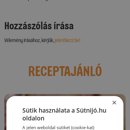
Hozzászólás írása
Vélemény írásához, kérjük,
jelentkezz be!
RECEPTAJÁNLÓ
×
Sütik használata a Sütnijó.hu
oldalon
A jelen weboldal sütiket (cookie-kat)