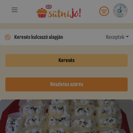
Receptek
Keresés
Részletes szűrés