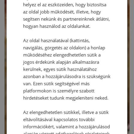
helyez el az eszközeiden, hogy biztosítsa
az oldal jobb működését, illetve, hogy
segítsen nekünk és partnereinknek átlátni,
hogyan használod az oldalunkat.
Az oldal használatával (kattintás,
navigálás, görgetés az oldalon) a honlap
működéséhez elengedhetetlen sütik a
jogos érdekünk alapján alkalmazásra
kerülnek, egyes sütik használatához
azonban a hozzájárulásodra is szükségünk
van. Ezen sütik segítségével más
platformokon is személyre szabott
hirdetéseket tudunk megjeleníteni neked.
Az elengedhetetlen sütikkel, illetve a sütik
eltávolításával kapcsolatos további
információkért, valamint a hozzájárulásod
alapján végzett adatkezelések részleteinek