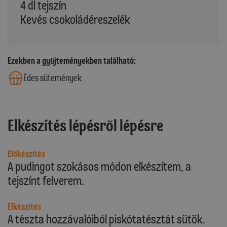
4 dl tejszín
Kevés csokoládéreszelék
Ezekben a gyűjteményekben található:
Édes sütemények
Elkészítés lépésről lépésre
Előkészítés
A pudingot szokásos módon elkészítem, a
tejszínt felverem.
Elkészítés
A tészta hozzávalóiból piskótatésztát sütök.