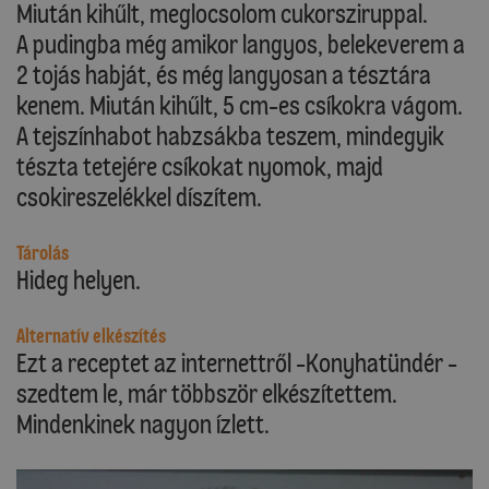
Miután kihűlt, meglocsolom cukorsziruppal.
A pudingba még amikor langyos, belekeverem a
2 tojás habját, és még langyosan a tésztára
kenem. Miután kihűlt, 5 cm-es csíkokra vágom.
A tejszínhabot habzsákba teszem, mindegyik
tészta tetejére csíkokat nyomok, majd
csokireszelékkel díszítem.
Tárolás
Hideg helyen.
Alternatív elkészítés
Ezt a receptet az internettről -Konyhatündér -
szedtem le, már többször elkészítettem.
Mindenkinek nagyon ízlett.