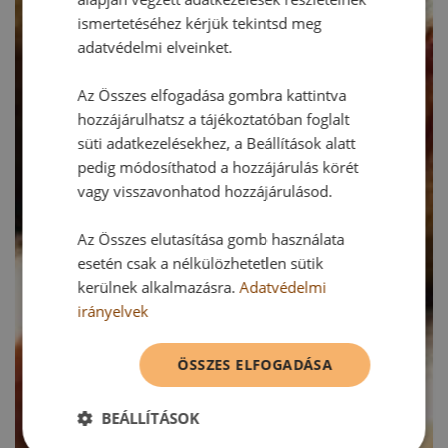
ismertetéséhez kérjük tekintsd meg
adatvédelmi elveinket.
Az Összes elfogadása gombra kattintva
hozzájárulhatsz a tájékoztatóban foglalt
süti adatkezelésekhez, a Beállítások alatt
pedig módosíthatod a hozzájárulás körét
vagy visszavonhatod hozzájárulásod.
Az Összes elutasítása gomb használata
esetén csak a nélkülözhetetlen sütik
kerülnek alkalmazásra.
Adatvédelmi
irányelvek
ÖSSZES ELFOGADÁSA
BEÁLLÍTÁSOK