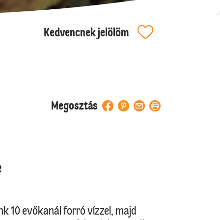
Kedvencnek jelölöm
Megosztás
e
k 10 evőkanál forró vízzel, majd