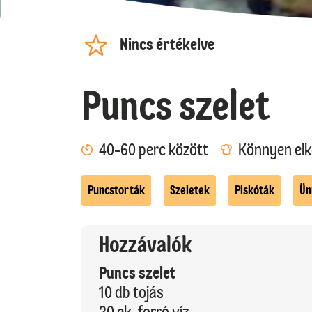
Nincs értékelve
Puncs szelet
40-60 perc között
Könnyen elk
Puncstorták
Szeletek
Piskóták
Ün
Hozzávalók
Puncs szelet
10 db tojás
20 ek. forró víz