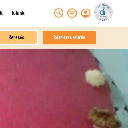
ek
Rólunk
Keresés
Részletes szűrés