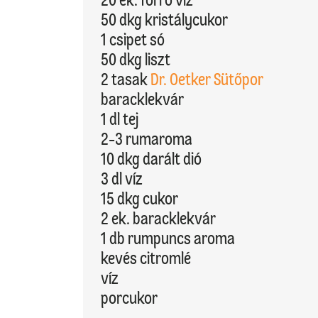
50 dkg kristálycukor
1 csipet só
50 dkg liszt
2 tasak
Dr. Oetker Sütőpor
baracklekvár
1 dl tej
2-3 rumaroma
10 dkg darált dió
3 dl víz
15 dkg cukor
2 ek. baracklekvár
1 db rumpuncs aroma
kevés citromlé
víz
porcukor