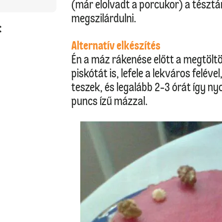
(már elolvadt a porcukor) a tésztár
megszilárdulni.
:
Alternatív elkészítés
Én a máz rákenése előtt a megtöltö
piskótát is, lefele a lekváros felével
teszek, és legalább 2-3 órát így n
puncs ízű mázzal.