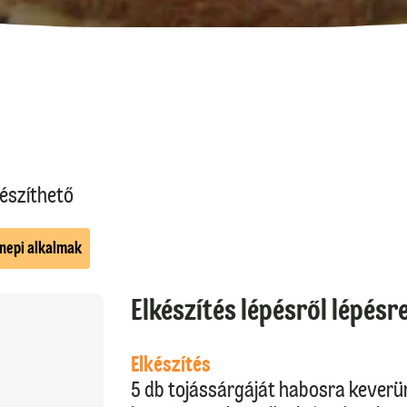
észíthető
nepi alkalmak
Elkészítés lépésről lépésr
Elkészítés
5 db tojássárgáját habosra keverün