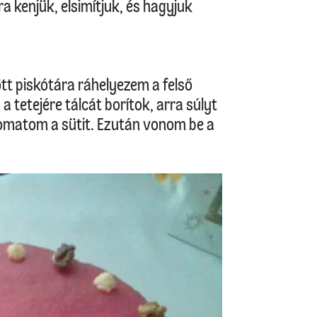
a kenjük, elsimítjuk, és hagyjuk
tt piskótára ráhelyezem a felső
, a tetejére tálcát borítok, arra súlyt
yomatom a sütit. Ezután vonom be a