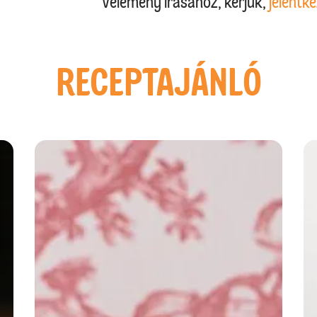
Vélemény írásához, kérjük,
jelentke
RECEPTAJÁNLÓ