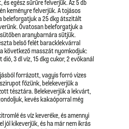
 és egész sűrűre felverjük. Az 5 db
tén keményre felverjük. A tojásos
beleforgatjuk a 25 dkg átszitált
everünk. Óvatosan beleforgatjuk a
tt sütőben aranybarnára sütjük.
észta belső felét baracklekvárral
a a következő masszát nyomkodjuk:
 dió, 3 dl víz, 15 dkg cukor, 2 evőkanál
ásból forrázott, vagyis forró vizes
 szirupot főzünk, belekeverjük a
tt tésztára. Belekeverjük a lekvárt,
a gondoljuk, kevés kakaóporral még
itromlé és víz keveréke, és amennyi
l jól kikeverjük, és ha már nem ikrás