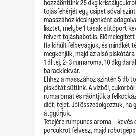
hozzáöntünk 25 dkg kristálycukrot,
tojásfehérjét egy csipet sóval szin
masszához kicsinyenként adagolva 
lisztet, melybe 1 tasak sütőport k
felvert tojáshabot is. Előmelegíte
Ha kihűlt félbevágjuk, és mindkét t
megkenjük, majd az alsó piskótár
1 dl tej, 2-3 rumaroma, 10 dkg darált
baracklekvár.
Ehhez a masszához szintén 5 db toj
piskótát sütünk. A vízből, cukorból
rumaromát és ráöntjük a felkockázo
diót, tejet. Jól összedolgozzuk, h
átgyúrjuk.
Tetejére rumpuncs aroma – kevés c
porcukrot felvesz, majd robotgéppe