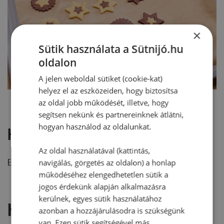
×
Sütik használata a Sütnijó.hu
oldalon
A jelen weboldal sütiket (cookie-kat)
helyez el az eszközeiden, hogy biztosítsa
az oldal jobb működését, illetve, hogy
segítsen nekünk és partnereinknek átlátni,
hogyan használod az oldalunkat.
Hozzászólások
Az oldal használatával (kattintás,
Ehhez a recepthez még nem érkezett hozzászólás.
navigálás, görgetés az oldalon) a honlap
működéséhez elengedhetetlen sütik a
jogos érdekünk alapján alkalmazásra
kerülnek, egyes sütik használatához
Hozzászólás írása
azonban a hozzájárulásodra is szükségünk
van. Ezen sütik segítségével más