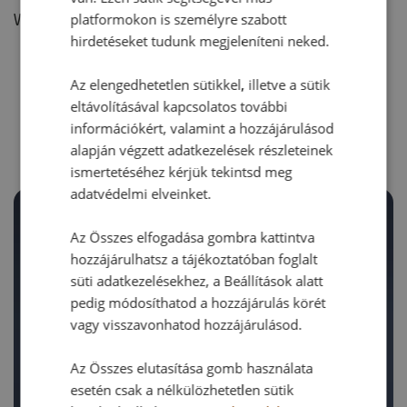
platformokon is személyre szabott
Vélemény írásához, kérjük,
jelentkezz be!
hirdetéseket tudunk megjeleníteni neked.
Az elengedhetetlen sütikkel, illetve a sütik
RECEPTAJÁNLÓ
eltávolításával kapcsolatos további
információkért, valamint a hozzájárulásod
alapján végzett adatkezelések részleteinek
ismertetéséhez kérjük tekintsd meg
adatvédelmi elveinket.
Az Összes elfogadása gombra kattintva
hozzájárulhatsz a tájékoztatóban foglalt
süti adatkezelésekhez, a Beállítások alatt
pedig módosíthatod a hozzájárulás körét
vagy visszavonhatod hozzájárulásod.
Az Összes elutasítása gomb használata
esetén csak a nélkülözhetetlen sütik