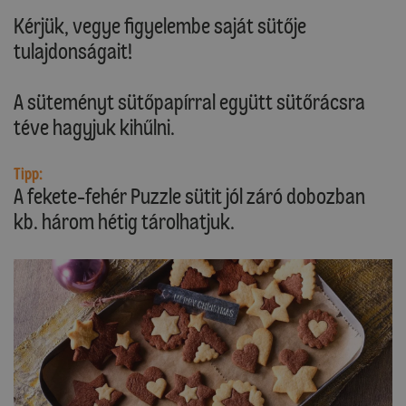
Kérjük, vegye figyelembe saját sütője
tulajdonságait!
A süteményt sütőpapírral együtt sütőrácsra
téve hagyjuk kihűlni.
Tipp:
A fekete-fehér Puzzle sütit jól záró dobozban
kb. három hétig tárolhatjuk.