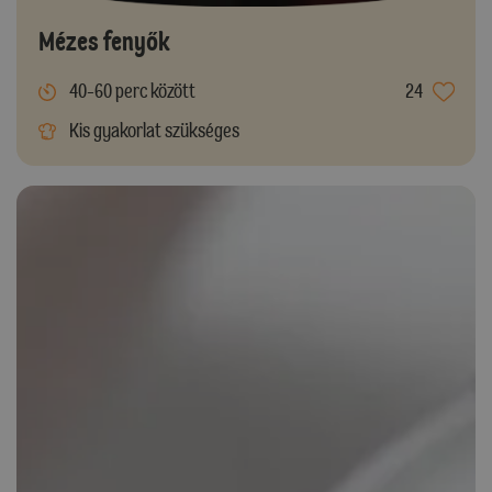
Mézes fenyők
40-60 perc között
24
Kis gyakorlat szükséges