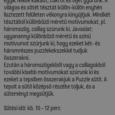
egyik felébe kakaót, cukrot és tejet gyúrunk. A
világos és sötét tésztát külön-külön enyhén
lisztezett felületen vékonyra kinyújtjuk. Mindkét
tésztából különböző méretű motívumokat, pl.
háromszög, csillag szúrunk ki. Javaslat:
ugyanannyi különböző méretű és színű
motívumot szúrjunk ki, hogy ezeket két- és
háromrészes puzzlekekszekké tudjuk
összerakni.
Ezután a háromszögekből vagy a csillagokból
további kisebb motívumokat szúrunk ki és
ezeket a tepsiben összerakjuk a Puzzle sütit. A
tepsit a sütő középső részébe toljuk, és a
süteményt megsütjük.
Sütési idő: kb. 10 - 12 perc