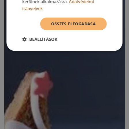
kerülnek alkalmazásra.
Adatvédelmi
irányelvek
ÖSSZES ELFOGADÁSA
BEÁLLÍTÁSOK