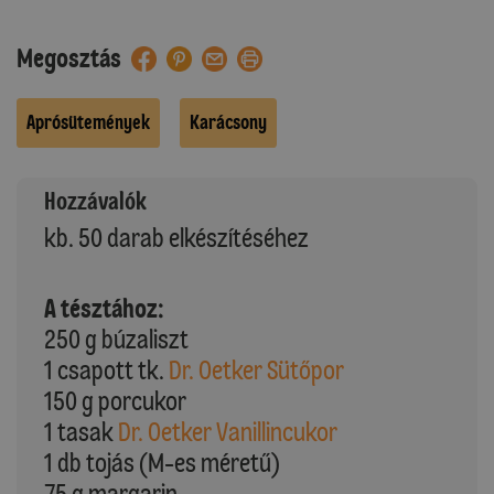
Megosztás
Aprósütemények
Karácsony
Hozzávalók
kb. 50 darab elkészítéséhez
A tésztához:
250 g búzaliszt
1 csapott tk.
Dr. Oetker Sütőpor
150 g porcukor
1 tasak
Dr. Oetker Vanillincukor
1 db tojás (M-es méretű)
75 g margarin