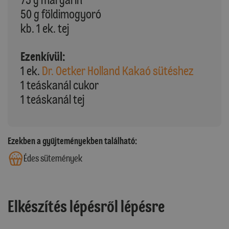
50 g földimogyoró
kb. 1 ek. tej
Ezenkívül:
1 ek.
Dr. Oetker Holland Kakaó sütéshez
1 teáskanál cukor
1 teáskanál tej
Ezekben a gyűjteményekben található:
Édes sütemények
Elkészítés lépésről lépésre