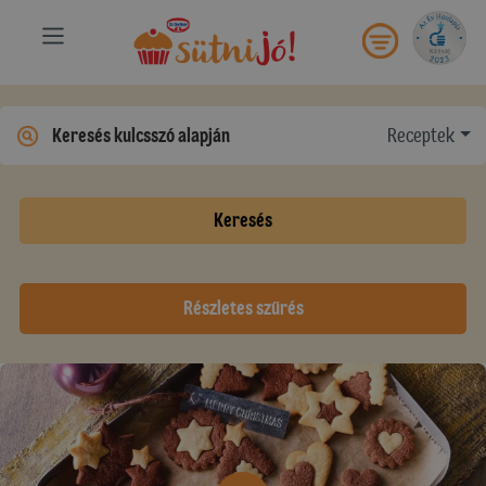
Receptek
Keresés
Részletes szűrés