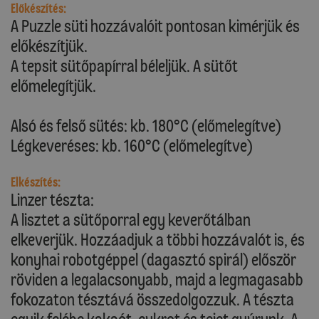
Előkészítés:
A Puzzle süti hozzávalóit pontosan kimérjük és
előkészítjük.
A tepsit sütőpapírral béleljük. A sütőt
előmelegítjük.
Alsó és felső sütés: kb. 180°C (előmelegítve)
Légkeveréses: kb. 160°C (előmelegítve)
Elkészítés:
Linzer tészta:
A lisztet a sütőporral egy keverőtálban
elkeverjük. Hozzáadjuk a többi hozzávalót is, és
konyhai robotgéppel (dagasztó spirál) először
röviden a legalacsonyabb, majd a legmagasabb
fokozaton tésztává összedolgozzuk. A tészta