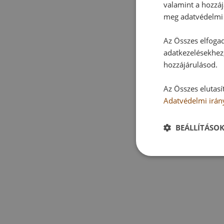
valamint a hozzáj
meg adatvédelmi 
Az Összes elfogad
adatkezelésekhez,
hozzájárulásod.
Az Összes elutasí
Adatvédelmi irán
BEÁLLÍTÁSO