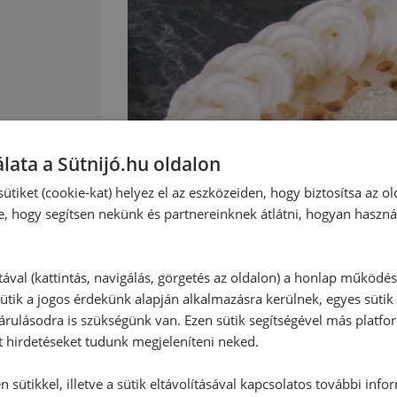
lata a Sütnijó.hu oldalon
:
ütiket (cookie-kat) helyez el az eszközeiden, hogy biztosítsa az ol
e, hogy segítsen nekünk és partnereinknek átlátni, hogyan haszná
tával (kattintás, navigálás, görgetés az oldalon) a honlap működé
ütik a jogos érdekünk alapján alkalmazásra kerülnek, egyes sütik
rulásodra is szükségünk van. Ezen sütik segítségével más platfo
t hirdetéseket tudunk megjeleníteni neked.
 sütikkel, illetve a sütik eltávolításával kapcsolatos további info