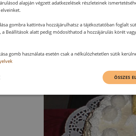
árulásod alapján végzett adatkezelések részleteinek ismertetéséh
elveinket.
ása gombra kattintva hozzájárulhatsz a tájékoztatóban foglalt süt
 a Beállítások alatt pedig módosíthatod a hozzájárulás körét vag
tása gomb használata esetén csak a nélkülözhetetlen sütik kerüln
yelvek
K
ÖSSZES 