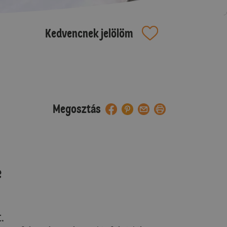
Kedvencnek jelölöm
Megosztás
e
.