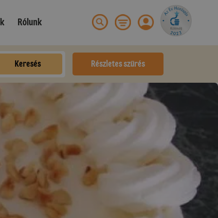
ek
Rólunk
Keresés
Részletes szűrés