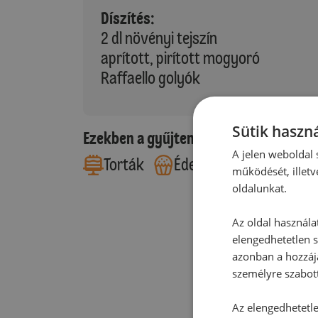
Díszítés:
2 dl növényi tejszín
aprított, pirított mogyoró
Raffaello golyók
Sütik haszná
Ezekben a gyűjteményekben található
A jelen weboldal s
Torták
Édes sütemények
működését, illetv
oldalunkat.
Az oldal használa
elengedhetetlen s
azonban a hozzájá
személyre szabot
Az elengedhetetlen