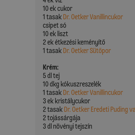
10 ek cukor
1 tasak
Dr. Oetker Vanillincukor
csipet só
10 ek liszt
2 ek étkezési keményítő
1 tasak
Dr. Oetker Sütőpor
Krém:
5 dl tej
10 dkg kókuszreszelék
1 tasak
Dr. Oetker Vanillincukor
3 ek kristálycukor
2 tasak
Dr. Oetker Eredeti Puding va
2 tojássárgája
3 dl növényi tejszín