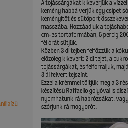
A tojássárgákat kikeverjük a vízzel 
kemény habbá verjük egy csipet sóva
keményítőt és sütőport összekeverj
masszába. Hozzáadjuk a tojáshabot
cm-es tortaformában, 5 percig 200
fél órát sütjük.
Közben 3 dl tejben felfőzzük a kók
előzőleg kikevert: 2 dl tejet, a cuk
tojássárgákat, és felforraljuk, maj
3 dl felvert tejszínt.
Ezzel a krémmel töltjük meg a 3 ré
készítésű Raffaello golyóval is díszí
nyomhatunk rá habrózsákat, vagy a
níliaízű
szórjunk rá mogyorót.