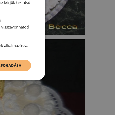
ez kérjük tekintsd
i
y visszavonhatod
ek alkalmazásra.
ELFOGADÁSA