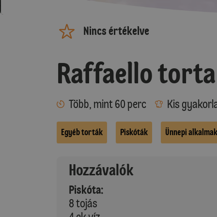
Nincs értékelve
Raffaello torta
Több, mint 60 perc
Kis gyakorl
Egyéb torták
Piskóták
Ünnepi alkalma
Hozzávalók
Piskóta:
8 tojás
4 ek víz