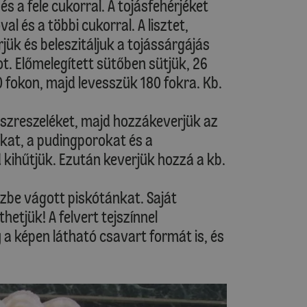
és a fele cukorral. A tojásfehérjéket
l és a többi cukorral. A lisztet,
ük és beleszitáljuk a tojássárgájás
. Előmelegített sütőben sütjük, 26
 fokon, majd levesszük 180 fokra. Kb.
uszreszeléket, majd hozzákeverjük az
rokat, a pudingporokat és a
d kihűtjük. Ezután keverjük hozzá a kb.
szbe vágott piskótánkat. Saját
thetjük! A felvert tejszínnel
 képen látható csavart formát is, és