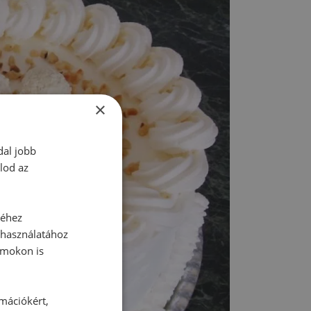
×
dal jobb
lod az
séhez
 használatához
rmokon is
rmációkért,