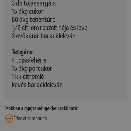
3 db tojássárgája
15 dkg cukor
50 dkg tehéntúró
1/2 citrom reszelt héja és leve
3 evőkanál baracklekvár
Tetejére:
4 tojásfehérje
15 dkg porcukor
1 kk citromlé
kevés baracklekvár
Ezekben a gyűjteményekben található:
Édes sütemények