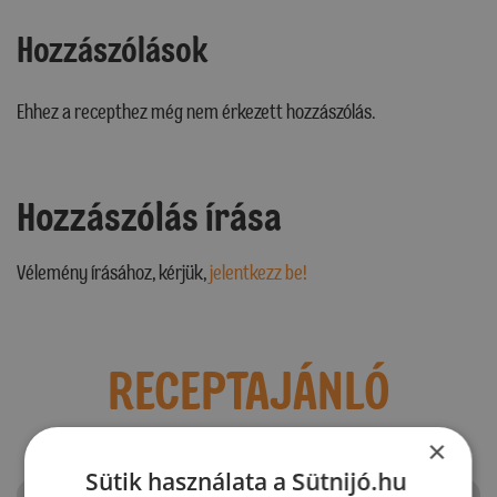
Hozzászólások
Ehhez a recepthez még nem érkezett hozzászólás.
Hozzászólás írása
Vélemény írásához, kérjük,
jelentkezz be!
RECEPTAJÁNLÓ
×
Sütik használata a Sütnijó.hu