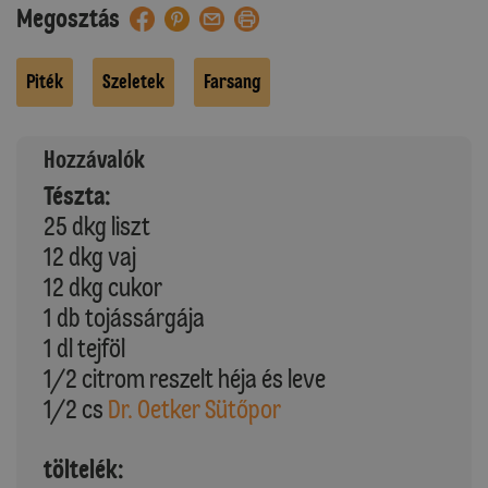
Megosztás
Piték
Szeletek
Farsang
Hozzávalók
Tészta:
25 dkg liszt
12 dkg vaj
12 dkg cukor
1 db tojássárgája
1 dl tejföl
1/2 citrom reszelt héja és leve
1/2 cs
Dr. Oetker Sütőpor
töltelék: