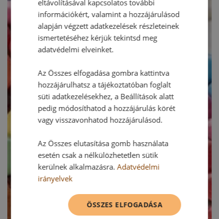
eltávolításával kapcsolatos további
információkért, valamint a hozzájárulásod
alapján végzett adatkezelések részleteinek
ismertetéséhez kérjük tekintsd meg
adatvédelmi elveinket.
Az Összes elfogadása gombra kattintva
hozzájárulhatsz a tájékoztatóban foglalt
süti adatkezelésekhez, a Beállítások alatt
pedig módosíthatod a hozzájárulás körét
vagy visszavonhatod hozzájárulásod.
Az Összes elutasítása gomb használata
esetén csak a nélkülözhetetlen sütik
kerülnek alkalmazásra.
Adatvédelmi
irányelvek
ÖSSZES ELFOGADÁSA