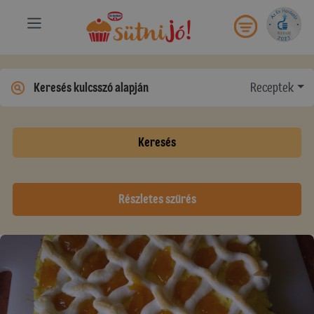
Receptek
Keresés
Részletes szűrés