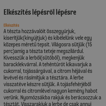
Elkészítés lépésről lépésre
Elkészítés
A tészta hozzávalóit összegyúrjuk,
kiserítjük(kinyújtjuk) és kibélelünk vele egy
közepes méretű tepsit. Világosra sütjük (15
perc)amig a tészta teteje megszilárdul.
Kivesszük a lerből(sütőből), megkenjük
baracklekvárral. A tehéntúrót kikavarjuk a
cukorral, tojássárgával, a citrom héjával és
levével és rásímítjuk a tésztára. A lerbe
visszatéve készre sütjük. A tojásfehérjéből
cukorral és citromlével nagyon kemény habot
verünk. Nyomózsákba rakjuk és berácsozzuk a
tésztát. Visszarakjuk a lerbe de csak annyi