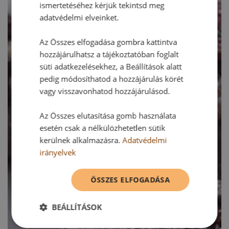
ismertetéséhez kérjük tekintsd meg
adatvédelmi elveinket.
Az Összes elfogadása gombra kattintva
hozzájárulhatsz a tájékoztatóban foglalt
süti adatkezelésekhez, a Beállítások alatt
pedig módosíthatod a hozzájárulás körét
vagy visszavonhatod hozzájárulásod.
Az Összes elutasítása gomb használata
esetén csak a nélkülözhetetlen sütik
kerülnek alkalmazásra.
Adatvédelmi
irányelvek
ÖSSZES ELFOGADÁSA
BEÁLLÍTÁSOK