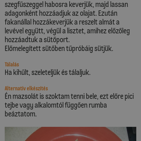
szegfűszeggel habosra keverjük, majd lassan
adagonként hozzáadjuk az olajat. Ezután
fakanállal hozzákeverjük a reszelt almát a
levével együtt, végül a lisztet, amihez előzőleg
hozzáadtuk a sütőport.
Előmelegített sütőben tűpróbáig sütjük.
Tálalás
Ha kihűlt, szeleteljük és tálaljuk.
Alternatív elkészítés
Én mazsolát is szoktam tenni bele, ezt előre pici
tejbe vagy alkalomtól függően rumba
beáztatom.