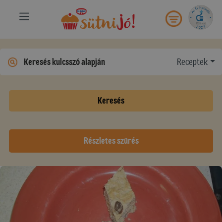
Receptek
Keresés
Részletes szűrés