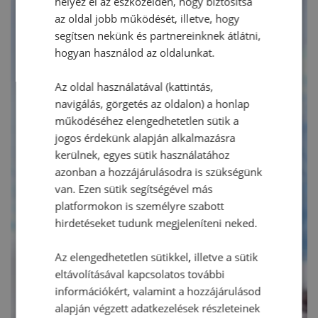
helyez el az eszközeiden, hogy biztosítsa
az oldal jobb működését, illetve, hogy
segítsen nekünk és partnereinknek átlátni,
hogyan használod az oldalunkat.
Az oldal használatával (kattintás,
navigálás, görgetés az oldalon) a honlap
működéséhez elengedhetetlen sütik a
jogos érdekünk alapján alkalmazásra
kerülnek, egyes sütik használatához
azonban a hozzájárulásodra is szükségünk
van. Ezen sütik segítségével más
platformokon is személyre szabott
hirdetéseket tudunk megjeleníteni neked.
Az elengedhetetlen sütikkel, illetve a sütik
eltávolításával kapcsolatos további
információkért, valamint a hozzájárulásod
alapján végzett adatkezelések részleteinek