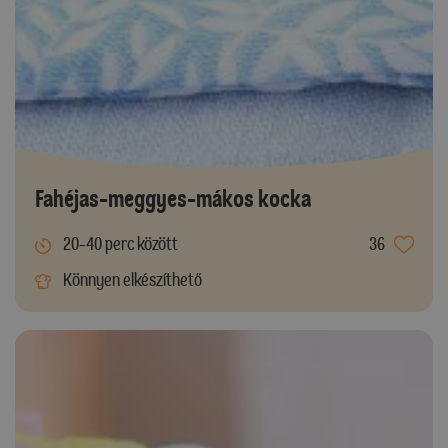
Fahéjas-meggyes-mákos kocka
20-40 perc között
36
Könnyen elkészíthető