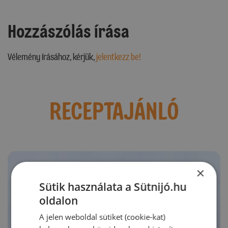
Hozzászólás írása
Vélemény írásához, kérjük,
jelentkezz be!
RECEPTAJÁNLÓ
×
Sütik használata a Sütnijó.hu
oldalon
A jelen weboldal sütiket (cookie-kat)