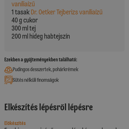
vaníliaízű
1 tasak
Dr. Oetker Tejberizs vaníliaízű
40 g cukor
300 ml tej
200 ml hideg habtejszín
Ezekben a gyűjteményekben található:
Pudingos desszertek, pohárkrémek
Sütés nélküli finomságok
Elkészítés lépésről lépésre
Előkészítés