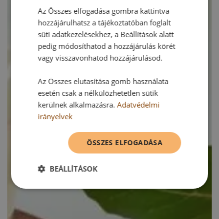
Az Összes elfogadása gombra kattintva
hozzájárulhatsz a tájékoztatóban foglalt
süti adatkezelésekhez, a Beállítások alatt
pedig módosíthatod a hozzájárulás körét
vagy visszavonhatod hozzájárulásod.
Az Összes elutasítása gomb használata
esetén csak a nélkülözhetetlen sütik
kerülnek alkalmazásra.
Adatvédelmi
irányelvek
ÖSSZES ELFOGADÁSA
BEÁLLÍTÁSOK