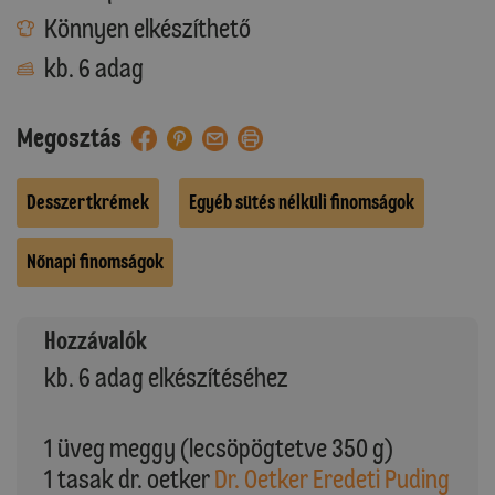
Könnyen elkészíthető
kb. 6 adag
Megosztás
Desszertkrémek
Egyéb sütés nélküli finomságok
Nőnapi finomságok
Hozzávalók
kb. 6 adag elkészítéséhez
1 üveg meggy (lecsöpögtetve 350 g)
1 tasak dr. oetker
Dr. Oetker Eredeti Puding