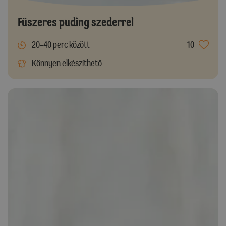
Fűszeres puding szederrel
20-40 perc között
10
Könnyen elkészíthető