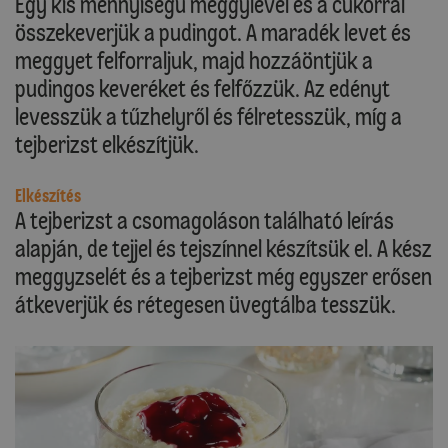
Egy kis mennyiségű meggylével és a cukorral
összekeverjük a pudingot. A maradék levet és
meggyet felforraljuk, majd hozzáöntjük a
pudingos keveréket és felfőzzük. Az edényt
levesszük a tűzhelyről és félretesszük, míg a
tejberizst elkészítjük.
Elkészítés
A tejberizst a csomagoláson található leírás
alapján, de tejjel és tejszínnel készítsük el. A kész
meggyzselét és a tejberizst még egyszer erősen
átkeverjük és rétegesen üvegtálba tesszük.