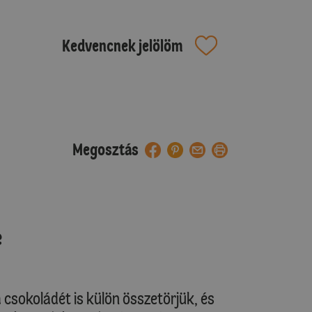
Kedvencnek jelölöm
Megosztás
e
a csokoládét is külön összetörjük, és