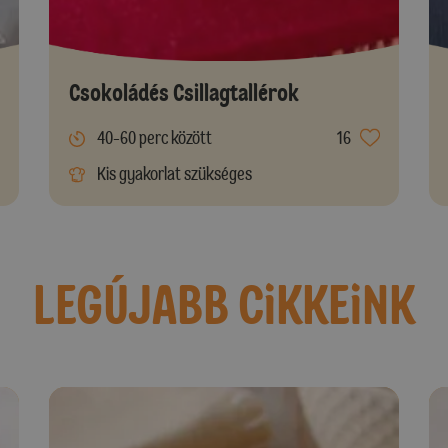
Csokoládés Csillagtallérok
40-60 perc között
16
Kis gyakorlat szükséges
LEGÚJABB CiKKEiNK