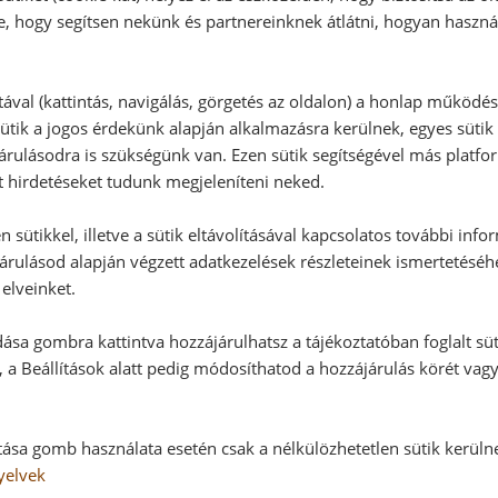
e, hogy segítsen nekünk és partnereinknek átlátni, hogyan haszná
RECEPTAJÁNLÓ
tával (kattintás, navigálás, görgetés az oldalon) a honlap működé
ütik a jogos érdekünk alapján alkalmazásra kerülnek, egyes sütik
rulásodra is szükségünk van. Ezen sütik segítségével más platfo
t hirdetéseket tudunk megjeleníteni neked.
 sütikkel, illetve a sütik eltávolításával kapcsolatos további info
árulásod alapján végzett adatkezelések részleteinek ismertetéséh
elveinket.
ása gombra kattintva hozzájárulhatsz a tájékoztatóban foglalt süt
 a Beállítások alatt pedig módosíthatod a hozzájárulás körét vag
tása gomb használata esetén csak a nélkülözhetetlen sütik kerüln
yelvek