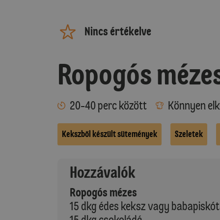
Nincs értékelve
Ropogós méze
20-40 perc között
Könnyen elk
Kekszből készült sütemények
Szeletek
Hozzávalók
Ropogós mézes
15 dkg édes keksz vagy babapiskó
15 dkg csokoládé