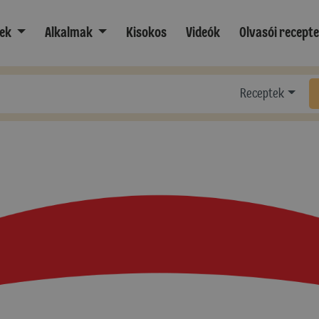
ek
Alkalmak
Kisokos
Videók
Olvasói recept
Receptek