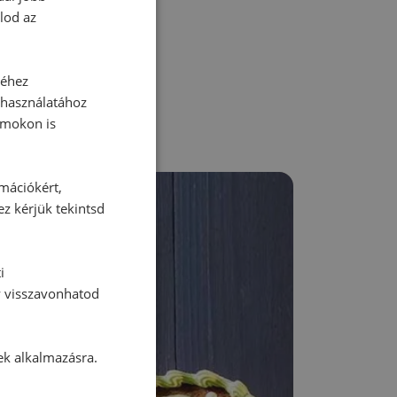
lod az
séhez
 használatához
rmokon is
rmációkért,
ez kérjük tekintsd
i
y visszavonhatod
ek alkalmazásra.