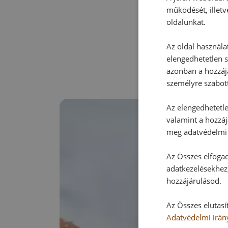
működését, illetv
oldalunkat.
Az oldal használa
elengedhetetlen s
azonban a hozzájá
személyre szabot
Az elengedhetetlen
valamint a hozzáj
meg adatvédelmi 
Az Összes elfogad
adatkezelésekhez,
hozzájárulásod.
Az Összes elutasí
Adatvédelmi irán