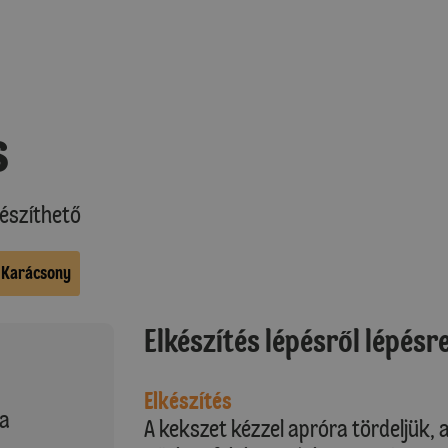
s
észíthető
Karácsony
Elkészítés lépésről lépésr
Elkészítés
ta
A kekszet kézzel apróra tördeljük, 