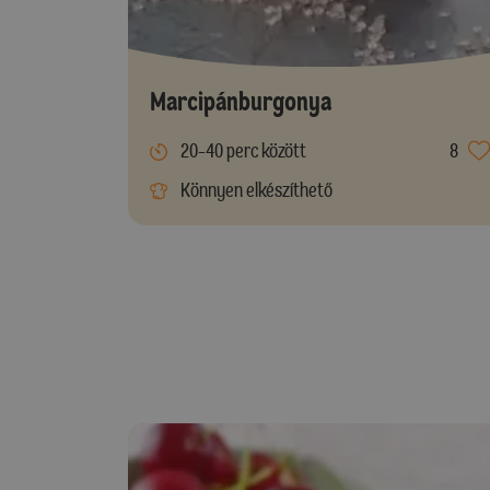
Marcipánburgonya
20-40 perc között
8
Könnyen elkészíthető