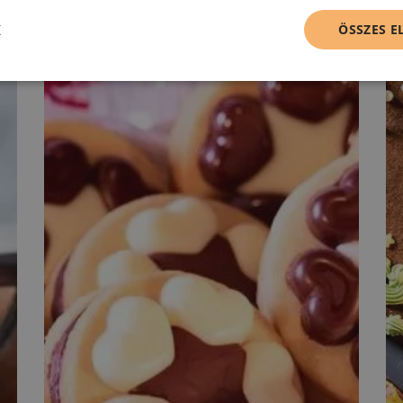
K
ÖSSZES 