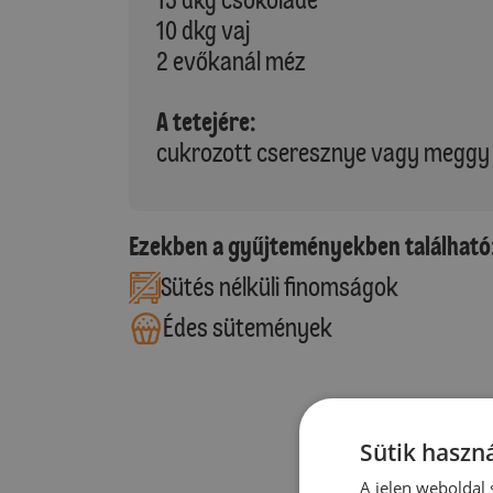
10 dkg vaj
2 evőkanál méz
A tetejére:
cukrozott cseresznye vagy meggy
Ezekben a gyűjteményekben található
Sütés nélküli finomságok
Édes sütemények
Sütik haszná
A jelen weboldal s