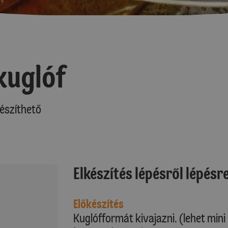
kuglóf
észíthető
Elkészítés lépésről lépésr
Előkészítés
Kuglófformát kivajazni. (lehet mini