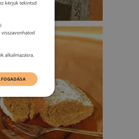
ez kérjük tekintsd
i
y visszavonhatod
ek alkalmazásra.
ELFOGADÁSA