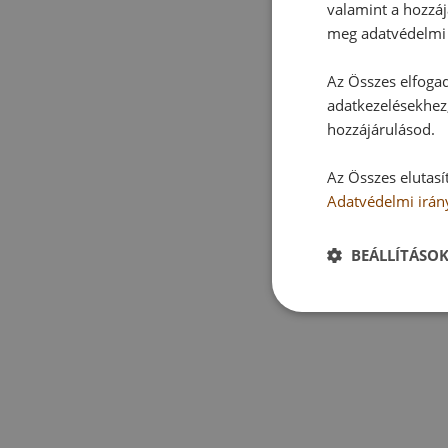
valamint a hozzáj
meg adatvédelmi 
Az Összes elfogad
adatkezelésekhez,
hozzájárulásod.
Az Összes elutasí
Adatvédelmi irán
BEÁLLÍTÁSO