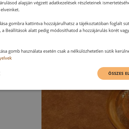
árulásod alapján végzett adatkezelések részleteinek ismertetéséh
elveinket.
ása gombra kattintva hozzájárulhatsz a tájékoztatóban foglalt süt
 a Beállítások alatt pedig módosíthatod a hozzájárulás körét vag
tása gomb használata esetén csak a nélkülözhetetlen sütik kerüln
yelvek
K
ÖSSZES 