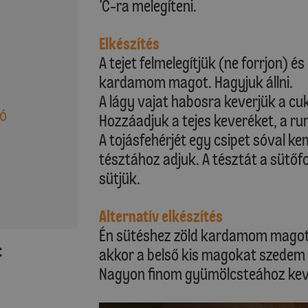
'C-ra melegíteni.
Elkészítés
A tejet felmelegítjük (ne forrjon) é
kardamom magot. Hagyjuk állni.
A lágy vajat habosra keverjük a cu
aó
Hozzáadjuk a tejes keveréket, a rum
A tojásfehérjét egy csipet sóval ke
tésztához adjuk. A tésztát a sütőf
sütjük.
Alternatív elkészítés
Én sütéshez zöld kardamom magot
:
akkor a belső kis magokat szedem 
Nagyon finom gyümölcsteához keve