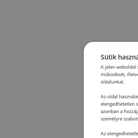
Sütik haszná
A jelen weboldal s
működését, illetv
oldalunkat.
Az oldal használa
elengedhetetlen s
azonban a hozzájá
személyre szabot
Az elengedhetetlen