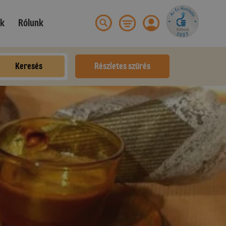
ek
Rólunk
Keresés
Részletes szűrés