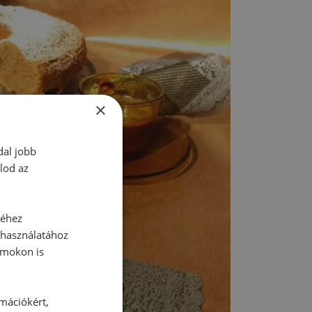
×
dal jobb
lod az
séhez
 használatához
rmokon is
rmációkért,