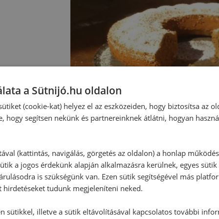
lata a Sütnijó.hu oldalon
ütiket (cookie-kat) helyez el az eszközeiden, hogy biztosítsa az ol
e, hogy segítsen nekünk és partnereinknek átlátni, hogyan haszná
tával (kattintás, navigálás, görgetés az oldalon) a honlap működé
ütik a jogos érdekünk alapján alkalmazásra kerülnek, egyes sütik
rulásodra is szükségünk van. Ezen sütik segítségével más platfo
t hirdetéseket tudunk megjeleníteni neked.
 sütikkel, illetve a sütik eltávolításával kapcsolatos további info