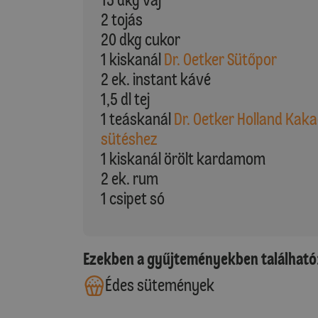
2 tojás
20 dkg cukor
1 kiskanál
Dr. Oetker Sütőpor
2 ek. instant kávé
1,5 dl tej
1 teáskanál
Dr. Oetker Holland Kak
sütéshez
1 kiskanál örölt kardamom
2 ek. rum
1 csipet só
Ezekben a gyűjteményekben található
Édes sütemények