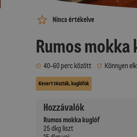
Nincs értékelve
Rumos mokka 
40-60 perc között
Könnyen elk
Kevert tészták, kuglófok
Hozzávalók
Rumos mokka kuglóf
25 dkg liszt
15 dkg vaj