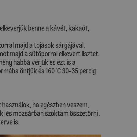
s elkeverjük benne a kávét, kakaót,
korral majd a tojások sárgájával.
ot majd a sütőporral elkevert lisztet.
mény habbá verjük és ezt is a
ormába öntjük és 160 'C 30-35 percig
 használok, ha egészben veszem,
ki és mozsárban szoktam összetörni .
rve is.