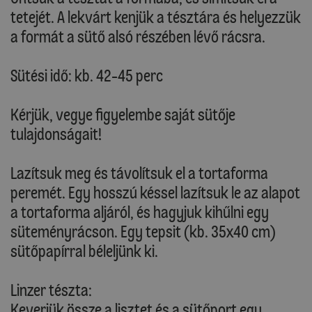
tetejét. A lekvárt kenjük a tésztára és helyezzük
a formát a sütő alsó részében lévő rácsra.
Sütési idő: kb. 42-45 perc
Kérjük, vegye figyelembe saját sütője
tulajdonságait!
Lazítsuk meg és távolítsuk el a tortaforma
peremét. Egy hosszú késsel lazítsuk le az alapot
a tortaforma aljáról, és hagyjuk kihűlni egy
süteményrácson. Egy tepsit (kb. 35x40 cm)
sütőpapírral béleljünk ki.
Linzer tészta:
Keverjük össze a lisztet és a sütőport egy