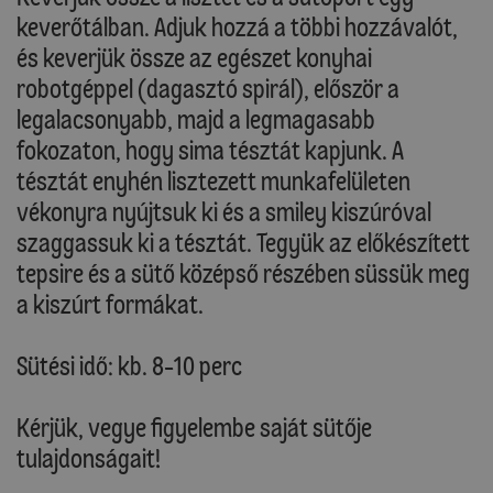
keverőtálban. Adjuk hozzá a többi hozzávalót,
és keverjük össze az egészet konyhai
robotgéppel (dagasztó spirál), először a
legalacsonyabb, majd a legmagasabb
fokozaton, hogy sima tésztát kapjunk. A
tésztát enyhén lisztezett munkafelületen
vékonyra nyújtsuk ki és a smiley kiszúróval
szaggassuk ki a tésztát. Tegyük az előkészített
tepsire és a sütő középső részében süssük meg
a kiszúrt formákat.
Sütési idő: kb. 8-10 perc
Kérjük, vegye figyelembe saját sütője
tulajdonságait!