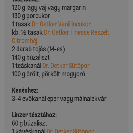
120 g lágy vaj vagy margarin
130 g porcukor
1 tasak
Dr. Oetker Vanillincukor
kb. ½ tasak
Dr. Oetker Finesse Reszelt
Citromhéj
2 darab tojás (M-es)
140 g búzaliszt
1 teáskanál
Dr. Oetker Sütőpor
100 g őrölt, pörkölt mogyoró
Kenéshez:
3-4 evőkanál eper vagy málnalekvár
Linzer tésztához:
60 g búzaliszt
1 kávéskanál
Dr. Oetker Sütőpor