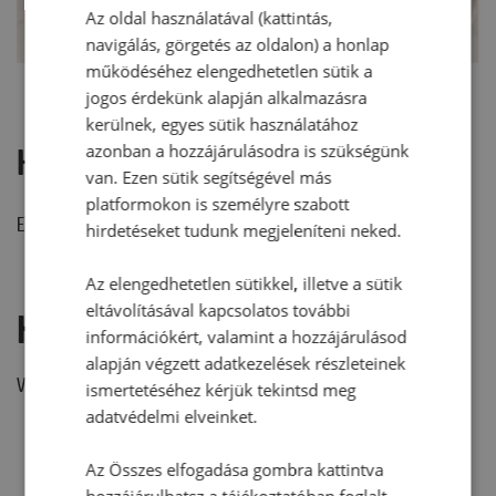
Az oldal használatával (kattintás,
navigálás, görgetés az oldalon) a honlap
működéséhez elengedhetetlen sütik a
jogos érdekünk alapján alkalmazásra
kerülnek, egyes sütik használatához
azonban a hozzájárulásodra is szükségünk
Hozzászólások
van. Ezen sütik segítségével más
platformokon is személyre szabott
Ehhez a recepthez még nem érkezett hozzászólás.
hirdetéseket tudunk megjeleníteni neked.
Az elengedhetetlen sütikkel, illetve a sütik
eltávolításával kapcsolatos további
Hozzászólás írása
információkért, valamint a hozzájárulásod
alapján végzett adatkezelések részleteinek
Vélemény írásához, kérjük,
jelentkezz be!
ismertetéséhez kérjük tekintsd meg
adatvédelmi elveinket.
Az Összes elfogadása gombra kattintva
hozzájárulhatsz a tájékoztatóban foglalt