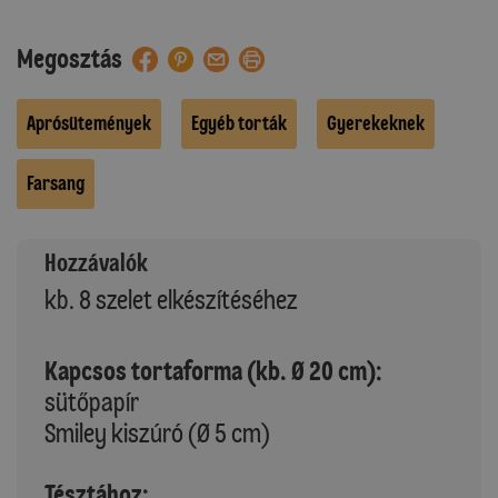
Megosztás
Aprósütemények
Egyéb torták
Gyerekeknek
Farsang
Hozzávalók
kb. 8 szelet elkészítéséhez
Kapcsos tortaforma (kb. Ø 20 cm):
sütőpapír
Smiley kiszúró (Ø 5 cm)
Tésztához: