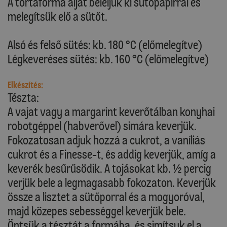
A tortaforma alját béleljük ki sütőpapírral és
melegítsük elő a sütőt.
Alsó és felső sütés: kb. 180 °C (előmelegítve)
Légkeveréses sütés: kb. 160 °C (előmelegítve)
Elkészítés:
Tészta:
A vajat vagy a margarint keverőtálban konyhai
robotgéppel (habverővel) simára keverjük.
Fokozatosan adjuk hozzá a cukrot, a vaníliás
cukrot és a Finesse-t, és addig keverjük, amíg a
keverék besűrűsödik. A tojásokat kb. ½ percig
verjük bele a legmagasabb fokozaton. Keverjük
össze a lisztet a sütőporral és a mogyoróval,
majd közepes sebességgel keverjük bele.
Öntsük a tésztát a formába, és simítsuk el a