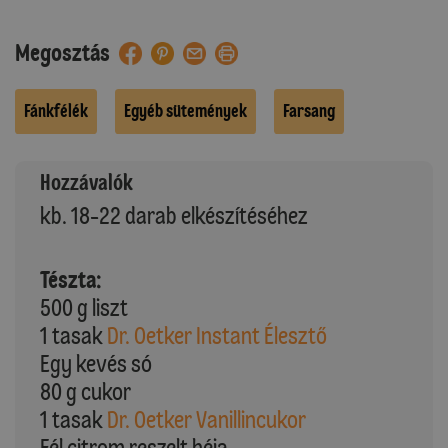
Megosztás
Fánkfélék
Egyéb sütemények
Farsang
Hozzávalók
kb. 18-22 darab elkészítéséhez
Tészta:
500 g liszt
1 tasak
Dr. Oetker Instant Élesztő
Egy kevés só
80 g cukor
1 tasak
Dr. Oetker Vanillincukor
Fél citrom reszelt héja