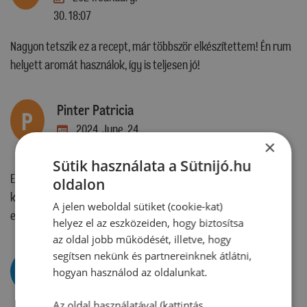
30. 18:07
Nagyon tetszik ez a recept, már többször elkészítettem! Én rum
helyett aromát használok, így is teljesen jó!
Pinter Patricia
P
2024. June. 24.
×
20:16
Sütik használata a Sütnijó.hu
Eletemben meg Nem lattam ilyen risa receptet egyalltalan Nem
oldalon
kelt meg .. megis megprobaltam kisutni 2 masodperc svenne
A jelen weboldal sütiket (cookie-kat)
egett kivulrol belulrol meg nyers … soha tobbet . Kuka
helyez el az eszközeiden, hogy biztosítsa
az oldal jobb működését, illetve, hogy
segítsen nekünk és partnereinknek átlátni,
Dr. Oetker
hogyan használod az oldalunkat.
Mesterkonyha
2024. June.
Az oldal használatával (kattintás,