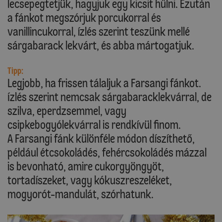
lecsepegtetjük, hagyjuk egy kicsit hűlni. Ezután
a fánkot megszórjuk porcukorral és
vanillincukorral, ízlés szerint teszünk mellé
sárgabarack lekvárt, és abba mártogatjuk.
Tipp:
Legjobb, ha frissen tálaljuk a Farsangi fánkot.
Ízlés szerint nemcsak sárgabaracklekvárral, de
szilva, eperdzsemmel, vagy
csipkebogyólekvárral is rendkívül finom.
A Farsangi fánk különféle módon díszíthető,
például étcsokoládés, fehércsokoládés mázzal
is bevonható, amire cukorgyöngyöt,
tortadíszeket, vagy kókuszreszeléket,
mogyorót-mandulát, szórhatunk.