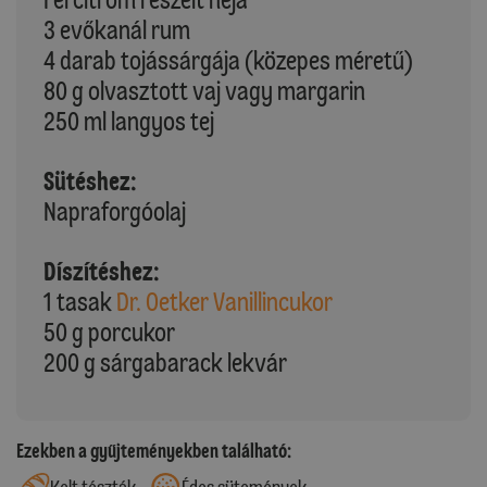
3 evőkanál rum
4 darab tojássárgája (közepes méretű)
80 g olvasztott vaj vagy margarin
250 ml langyos tej
Sütéshez:
Napraforgóolaj
Díszítéshez:
1 tasak
Dr. Oetker Vanillincukor
50 g porcukor
200 g sárgabarack lekvár
Ezekben a gyűjteményekben található: