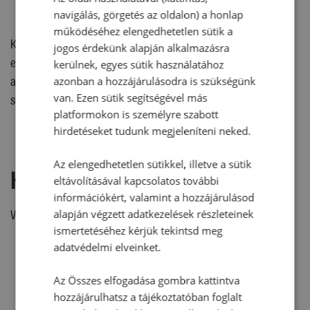
25. 07:45
navigálás, görgetés az oldalon) a honlap
működéséhez elengedhetetlen sütik a
Kedves Patricia! Nagyon sajnáljuk, hogy nem sikerült a fánkot
jogos érdekünk alapján alkalmazásra
elkészíteni. Kipróbált, jól működő receptek kerülnek az oldalra,
kerülnek, egyes sütik használatához
amik az elkészítési leírásokat követve, élvezhető, finom
azonban a hozzájárulásodra is szükségünk
van. Ezen sütik segítségével más
süteményeket eredményeznek. Üdvözlettel: A Sütnijó! csapata
platformokon is személyre szabott
hirdetéseket tudunk megjeleníteni neked.
Az elengedhetetlen sütikkel, illetve a sütik
Hozzászólás írása
eltávolításával kapcsolatos további
információkért, valamint a hozzájárulásod
alapján végzett adatkezelések részleteinek
Vélemény írásához, kérjük,
jelentkezz be!
ismertetéséhez kérjük tekintsd meg
adatvédelmi elveinket.
RECEPTAJÁNLÓ
Az Összes elfogadása gombra kattintva
hozzájárulhatsz a tájékoztatóban foglalt