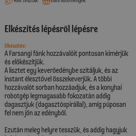
Kelt tészták
Édes sütemények
Elkészítés lépésről lépésre
Elkészítés:
A Farsangi fánk hozzávalóit pontosan kimérjük
és előkészítjük.
A lisztet egy keverőedénybe szitáljuk, és az
instant élesztővel összekeverjük. A többi
hozzávalót sorban hozzáadjuk, és a konyhai
robotgép legmagasabb fokozatán addig
dagasztjuk (dagasztóspirállal), amíg púposan
fel nem jön az edényből.
Ezután meleg helyre tesszük, és addig hagyjuk