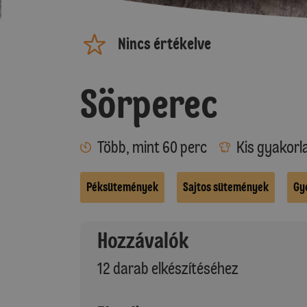
Nincs értékelve
Sörperec
Több, mint 60 perc
Kis gyakorl
Péksütemények
Sajtos sütemények
Gy
Hozzávalók
12 darab elkészítéséhez