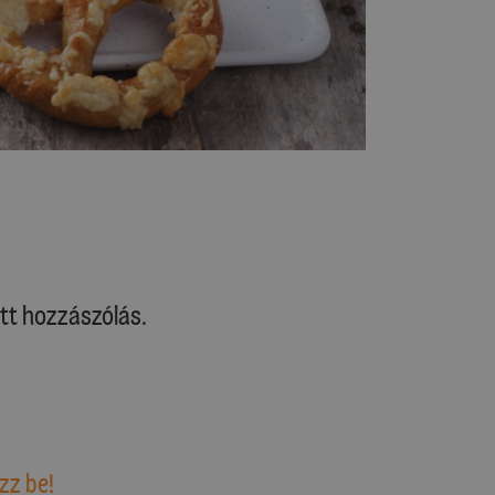
tt hozzászólás.
zz be!