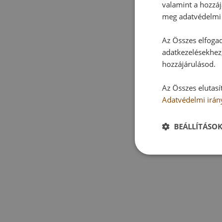
valamint a hozzáj
meg adatvédelmi 
Az Összes elfogad
adatkezelésekhez,
hozzájárulásod.
Az Összes elutasí
Adatvédelmi irán
BEÁLLÍTÁSO