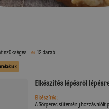
at szükséges
12 darab
erekeknek
Elkészítés lépésről lépésr
Elkészítés:
A Sörperec sütemény hozzávalóit p