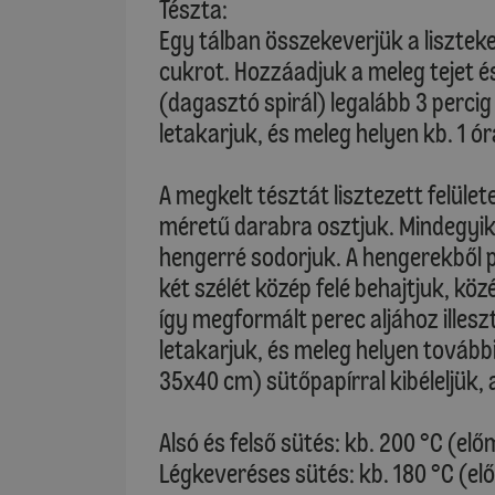
Tészta:
Egy tálban összekeverjük a liszteket
cukrot. Hozzáadjuk a meleg tejet é
(dagasztó spirál) legalább 3 perci
letakarjuk, és meleg helyen kb. 1 ór
A megkelt tésztát lisztezett felüle
méretű darabra osztjuk. Mindegyik
hengerré sodorjuk. A hengerekből 
két szélét közép felé behajtjuk, kö
így megformált perec aljához illes
letakarjuk, és meleg helyen további 
35x40 cm) sütőpapírral kibéleljük, 
Alsó és felső sütés: kb. 200 °C (elő
Légkeveréses sütés: kb. 180 °C (el