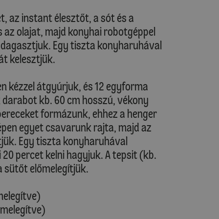
, az instant élesztőt, a sót és a
s az olajat, majd konyhai robotgéppel
g dagasztjuk. Egy tiszta konyharuhával
át kelesztjük.
ten kézzel átgyúrjuk, és 12 egyforma
 darabot kb. 60 cm hosszú, vékony
pereceket formázunk, ehhez a henger
zépen egyet csavarunk rajta, majd az
ztjük. Egy tiszta konyharuhával
20 percet kelni hagyjuk. A tepsit (kb.
a sütőt előmelegítjük.
melegítve)
őmelegítve)