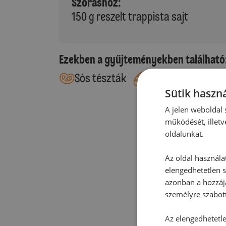
Szóráshoz:
150 g reszelt trappista sajt
Ezekben a gyűjteményekben található
Sós tészták
Kelt tészták
Sütik haszná
A jelen weboldal s
működését, illetv
oldalunkat.
Az oldal használa
elengedhetetlen s
azonban a hozzájá
személyre szabot
Az elengedhetetlen