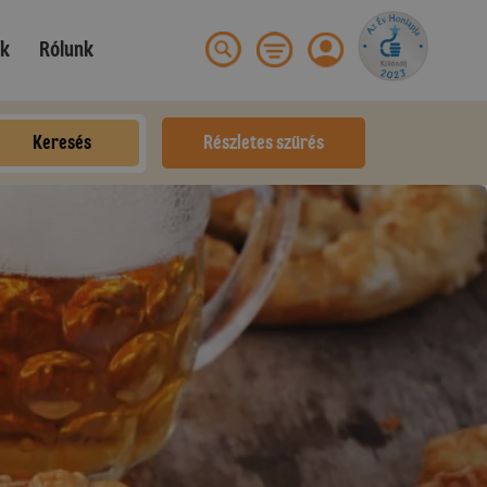
ek
Rólunk
Keresés
Részletes szűrés