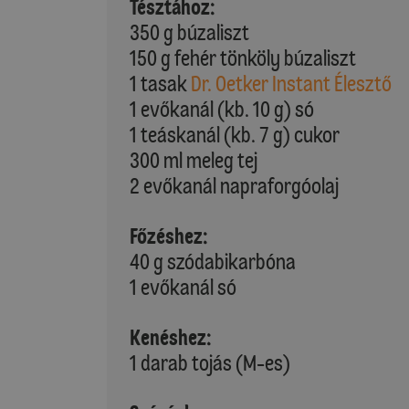
Tésztához:
350 g búzaliszt
150 g fehér tönköly búzaliszt
1 tasak
Dr. Oetker Instant Élesztő
1 evőkanál (kb. 10 g) só
1 teáskanál (kb. 7 g) cukor
300 ml meleg tej
2 evőkanál napraforgóolaj
Főzéshez:
40 g szódabikarbóna
1 evőkanál só
Kenéshez:
1 darab tojás (M-es)