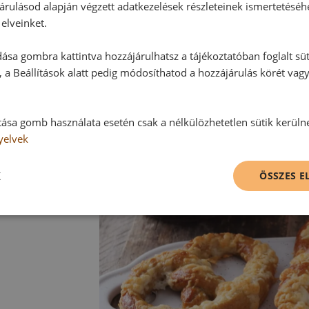
A tepsit egy sütőrácsra tesszük és
árulásod alapján végzett adatkezelések részleteinek ismertetéséh
elveinket.
Tipp:
ása gombra kattintva hozzájárulhatsz a tájékoztatóban foglalt süt
A Sörperec sütemény tetejét szez
 a Beállítások alatt pedig módosíthatod a hozzájárulás körét vag
sajttal is megszórhatjuk.
tása gomb használata esetén csak a nélkülözhetetlen sütik kerüln
yelvek
K
ÖSSZES 