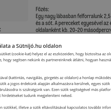
Főzés:
Egy nagy lábasban felforralunk 2,5
és a sót. A pereceket egyesével a
:
oldalanként kb. 20-20 másodpercre.
helyezzük (szedőlapáttal). A peres
hagyunk.
lata a Sütnijó.hu oldalon
ütiket (cookie-kat) helyez el az eszközeiden, hogy biztosítsa az ol
Sütés előtt a perecek tetejét lekenj
e, hogy segítsen nekünk és partnereinknek átlátni, hogyan haszná
reszelt sajttal. A tepsit a sütő al
aranybarnára sütjük.
tával (kattintás, navigálás, görgetés az oldalon) a honlap működé
ütik a jogos érdekünk alapján alkalmazásra kerülnek, egyes sütik
Sütési idő kb. 16-18 perc
rulásodra is szükségünk van. Ezen sütik segítségével más platfo
t hirdetéseket tudunk megjeleníteni neked.
Kérjük, vegye figyelembe saját sütő
 sütikkel, illetve a sütik eltávolításával kapcsolatos további info