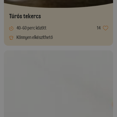
Túrós tekercs
40-60 perc között
14
Könnyen elkészíthető