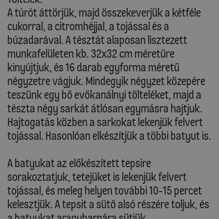
A túrót áttörjük, majd összekeverjük a kétféle
cukorral, a citromhéjjal, a tojással és a
búzadarával. A tésztát alaposan lisztezett
munkafelületen kb. 32x32 cm méretűre
kinyújtjuk, és 16 darab egyforma méretű
négyzetre vágjuk. Mindegyik négyzet közepére
teszünk egy bő evőkanálnyi tölteléket, majd a
tészta négy sarkát átlósan egymásra hajtjuk.
Hajtogatás közben a sarkokat lekenjük felvert
tojással. Hasonlóan elkészítjük a többi batyut is.
A batyukat az előkészített tepsire
sorakoztatjuk, tetejüket is lekenjük felvert
tojással, és meleg helyen további 10-15 percet
kelesztjük. A tepsit a sütő alsó részére toljuk, és
a batyukat aranybarnára sütjük.