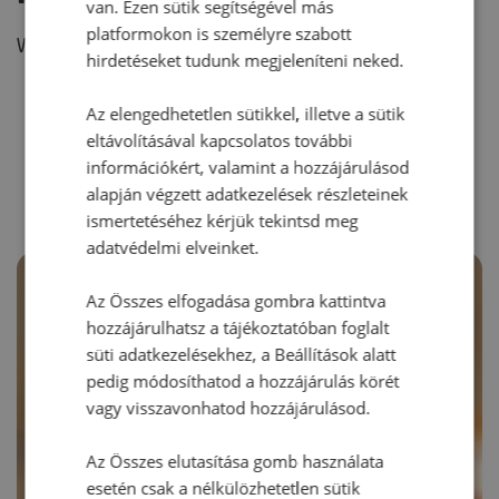
van. Ezen sütik segítségével más
platformokon is személyre szabott
Vélemény írásához, kérjük,
jelentkezz be!
hirdetéseket tudunk megjeleníteni neked.
Az elengedhetetlen sütikkel, illetve a sütik
eltávolításával kapcsolatos további
RECEPTAJÁNLÓ
információkért, valamint a hozzájárulásod
alapján végzett adatkezelések részleteinek
ismertetéséhez kérjük tekintsd meg
adatvédelmi elveinket.
Az Összes elfogadása gombra kattintva
hozzájárulhatsz a tájékoztatóban foglalt
süti adatkezelésekhez, a Beállítások alatt
pedig módosíthatod a hozzájárulás körét
vagy visszavonhatod hozzájárulásod.
Az Összes elutasítása gomb használata
esetén csak a nélkülözhetetlen sütik