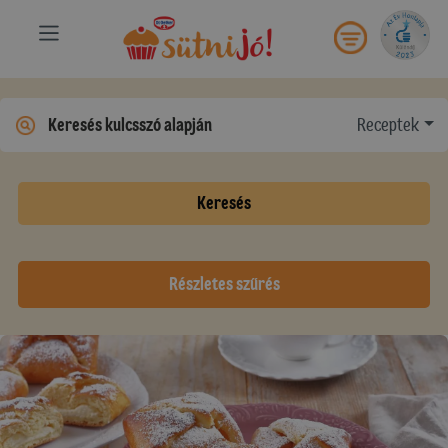
Receptek
Keresés
Részletes szűrés