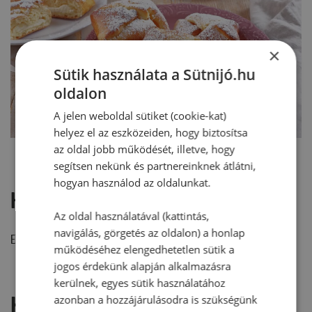
×
Sütik használata a Sütnijó.hu
oldalon
A jelen weboldal sütiket (cookie-kat)
helyez el az eszközeiden, hogy biztosítsa
az oldal jobb működését, illetve, hogy
segítsen nekünk és partnereinknek átlátni,
hogyan használod az oldalunkat.
Hozzászólások
Az oldal használatával (kattintás,
navigálás, görgetés az oldalon) a honlap
Ehhez a recepthez még nem érkezett hozzászólás.
működéséhez elengedhetetlen sütik a
jogos érdekünk alapján alkalmazásra
kerülnek, egyes sütik használatához
Hozzászólás írása
azonban a hozzájárulásodra is szükségünk