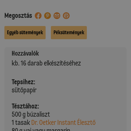
Megosztás
Egyéb sütemények
Péksütemények
Hozzávalók
kb. 16 darab elkészítéséhez
Tepsihez:
sütőpapír
Tésztához:
500 g búzaliszt
1 tasak
Dr. Oetker Instant Élesztő
80 g vaj vagy margarin