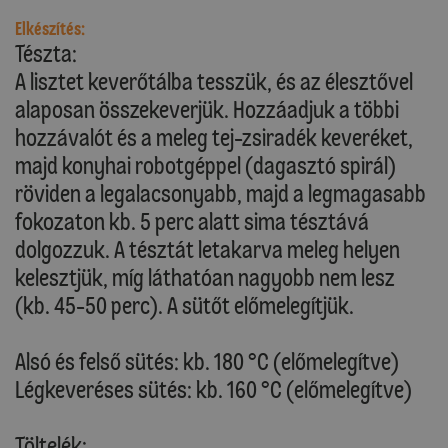
Elkészítés:
Tészta:
A lisztet keverőtálba tesszük, és az élesztővel
alaposan összekeverjük. Hozzáadjuk a többi
hozzávalót és a meleg tej-zsiradék keveréket,
majd konyhai robotgéppel (dagasztó spirál)
röviden a legalacsonyabb, majd a legmagasabb
fokozaton kb. 5 perc alatt sima tésztává
dolgozzuk. A tésztát letakarva meleg helyen
kelesztjük, míg láthatóan nagyobb nem lesz
(kb. 45-50 perc). A sütőt előmelegítjük.
Alsó és felső sütés: kb. 180 °C (előmelegítve)
Légkeveréses sütés: kb. 160 °C (előmelegítve)
Töltelék: