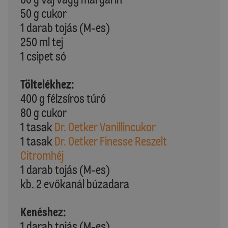
50 g cukor
1 darab tojás (M-es)
250 ml tej
1 csipet só
Töltelékhez:
400 g félzsíros túró
80 g cukor
1 tasak
Dr. Oetker Vanillincukor
1 tasak
Dr. Oetker Finesse Reszelt
Citromhéj
1 darab tojás (M-es)
kb. 2 evőkanál búzadara
Kenéshez:
1 darab tojás (M-es)