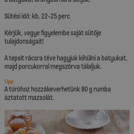
Sütési idő: kb. 22-25 perc
Kérjük, vegye figyelembe saját sütője
tulajdonságait!
A tepsit rácsra téve hagyjuk kihűlni a batyukat,
majd porcukorral megszórva tálaljuk.
Tipp:
A túróhoz hozzákeverhetünk 80 g rumba
áztatott mazsolát.