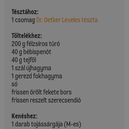
Tésztához:
1 csomag
Dr. Oetker Leveles tészta
Töltelékhez:
200 g félzsíros túró
40 g bébispenót
40 g tejföl
1 szál újhagyma
1 gerezd fokhagyma
só
frissen őrölt fekete bors
frissen reszelt szerecsendió
Kenéshez:
1 darab tojássárgája (M-es)