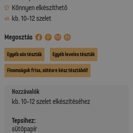
Könnyen elkészíthető
kb. 10-12 szelet
Megosztás
Egyéb sós tészták
Egyéb leveles tészták
Finomságok friss, sütésre kész tésztából!
Hozzávalók
kb. 10-12 szelet elkészítéséhez
Tepsihez:
sütőpapír