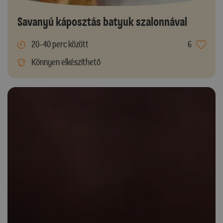
Savanyú káposztás batyuk szalonnával
20-40 perc között
6
Könnyen elkészíthető