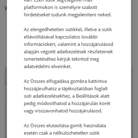
platformokon is személyre szabott
Vélemény írásához, kérjük,
jelentkezz be!
hirdetéseket tudunk megjeleníteni neked.
Az elengedhetetlen sütikkel, illetve a sütik
RECEPTAJÁNLÓ
eltávolításával kapcsolatos további
információkért, valamint a hozzájárulásod
alapján végzett adatkezelések részleteinek
ismertetéséhez kérjük tekintsd meg
adatvédelmi elveinket.
Az Összes elfogadása gombra kattintva
hozzájárulhatsz a tájékoztatóban foglalt
süti adatkezelésekhez, a Beállítások alatt
pedig módosíthatod a hozzájárulás körét
vagy visszavonhatod hozzájárulásod.
Az Összes elutasítása gomb használata
esetén csak a nélkülözhetetlen sütik