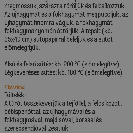
megmossuk, szárazra töröljük és felcsíkozzuk.
Az újhagymát és a fokhagymát megpucoljuk, az
újhagymát finomra vágjuk, a fokhagymát
fokhagymanyomón áttörjük. A tepsit (kb.
35x40 cm) sütőpapírral béleljük és a sütőt
előmelegítjük.
Alsó és felső sütés: kb. 200 °C (előmelegítve)
Légkeveréses sütés: kb. 180 °C (előmelegítve)
Elkészítés:
Töltelék:
A túrót összekeverjük a tejföllel, a felcsíkozott
bébispenóttal, az újhagymával és a
fokhagymával, majd sóval, borssal és
szerecsendióval ízesítjük.