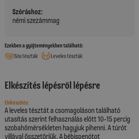
Szóráshoz:
némi szezámmag
Ezekben a gyűjteményekben található:
Sós tészták
Leveles tészták
Elkészítés lépésről lépésre
Előkészítés:
A leveles tésztát a csomagoláson található
utasítás szerint felhasználás előtt 10-15 percig
szobahőmérsékleten hagyjuk pihenni. A túrót
villával összetörjük. A bébispenótot