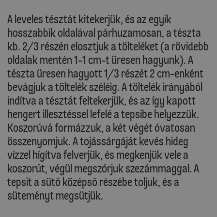
A leveles tésztát kitekerjük, és az egyik
hosszabbik oldalával párhuzamosan, a tészta
kb. 2/3 részén elosztjuk a tölteléket (a rövidebb
oldalak mentén 1-1 cm-t üresen hagyunk). A
tészta üresen hagyott 1/3 részét 2 cm-enként
bevágjuk a töltelék széléig. A töltelék irányából
indítva a tésztát feltekerjük, és az így kapott
hengert illesztéssel lefelé a tepsibe helyezzük.
Koszorúvá formázzuk, a két végét óvatosan
összenyomjuk. A tojássárgáját kevés hideg
vízzel hígítva felverjük, és megkenjük vele a
koszorút, végül megszórjuk szezámmaggal. A
tepsit a sütő középső részébe toljuk, és a
süteményt megsütjük.