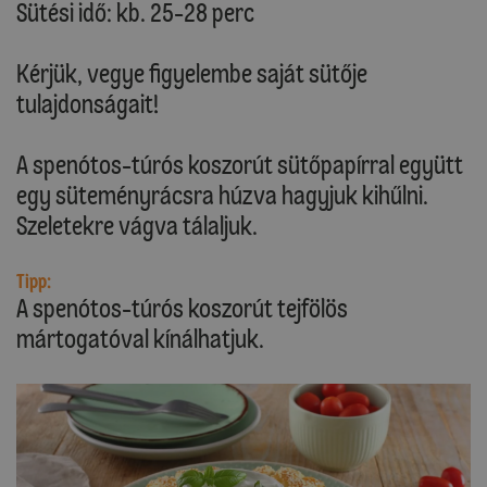
Sütési idő: kb. 25-28 perc
Kérjük, vegye figyelembe saját sütője
tulajdonságait!
A spenótos-túrós koszorút sütőpapírral együtt
egy süteményrácsra húzva hagyjuk kihűlni.
Szeletekre vágva tálaljuk.
Tipp:
A spenótos-túrós koszorút tejfölös
mártogatóval kínálhatjuk.