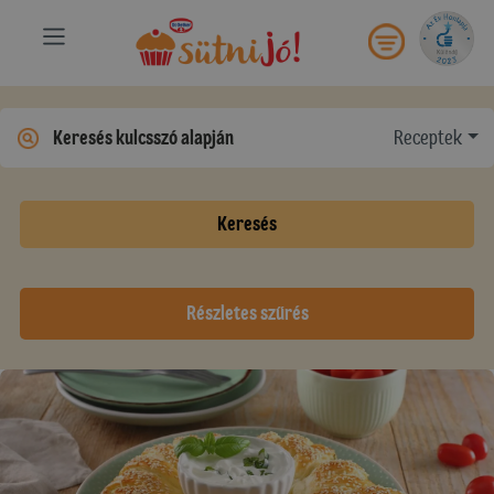
Receptek
Keresés
Részletes szűrés