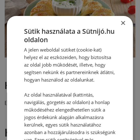
×
Sütik használata a Sütnijó.hu
oldalon
A jelen weboldal sütiket (cookie-kat)
helyez el az eszközeiden, hogy biztosítsa
az oldal jobb működését, illetve, hogy
segítsen nekünk és partnereinknek átlátni,
hogyan használod az oldalunkat.
Hozzászólások
Az oldal használatával (kattintás,
navigálás, görgetés az oldalon) a honlap
Ehhez a recepthez még nem érkezett hozzászólás.
működéséhez elengedhetetlen sütik a
jogos érdekünk alapján alkalmazásra
kerülnek, egyes sütik használatához
Hozzászólás írása
azonban a hozzájárulásodra is szükségünk
van. Ezen sütik segítségével más