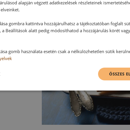
Sütés után a táskákat még melegen
árulásod alapján végzett adatkezelések részleteinek ismertetéséh
elveinket.
ása gombra kattintva hozzájárulhatsz a tájékoztatóban foglalt süt
 a Beállítások alatt pedig módosíthatod a hozzájárulás körét vag
tása gomb használata esetén csak a nélkülözhetetlen sütik kerüln
yelvek
K
ÖSSZES 