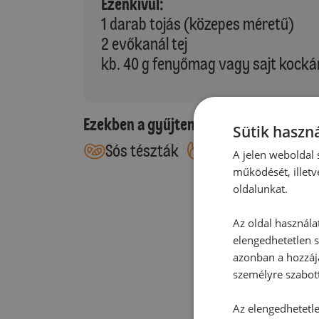
Ezenkívül:
1 darab tojás (közepes méretű)
2 evőkanál tej
kb. 40 g fenyőmag vagy sajt kock
Ezekben a gyűjteményekben található
Sütik haszná
Sós tészták
Leveles tészták
A jelen weboldal s
működését, illetv
oldalunkat.
Az oldal használa
elengedhetetlen s
azonban a hozzájá
személyre szabot
Az elengedhetetlen