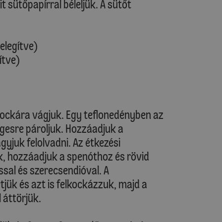
t sütőpapírral béleljük. A sütőt
elegítve)
ítve)
kockára vágjuk. Egy teflonedényben az
egesre pároljuk. Hozzáadjuk a
gyjuk felolvadni. Az étkezési
ük, hozzáadjuk a spenóthoz és rövid
rssal és szerecsendióval. A
tjük és azt is felkockázzuk, majd a
 áttörjük.