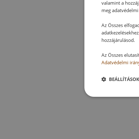
valamint a hozzáj
meg adatvédelmi 
Az Összes elfogad
adatkezelésekhez,
hozzájárulásod.
Az Összes elutasí
Adatvédelmi irán
BEÁLLÍTÁSO