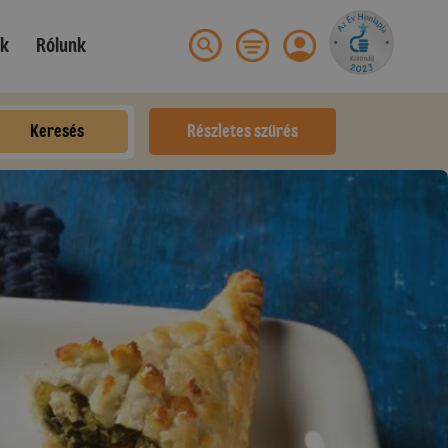
ek
Rólunk
Keresés
Részletes szűrés