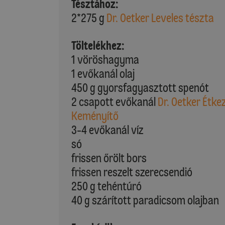
Tésztához:
2*275 g
Dr. Oetker Leveles tészta
Töltelékhez:
1 vöröshagyma
1 evőkanál olaj
450 g gyorsfagyasztott spenót
2 csapott evőkanál
Dr. Oetker Étke
Keményítő
3-4 evőkanál víz
só
frissen őrölt bors
frissen reszelt szerecsendió
250 g tehéntúró
40 g szárított paradicsom olajban