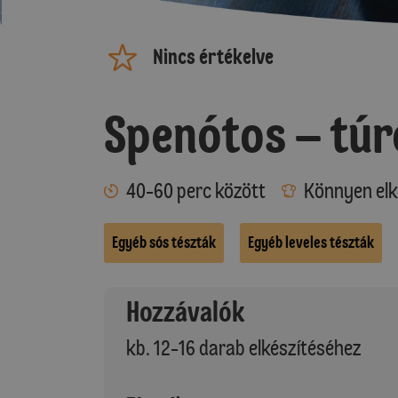
Nincs értékelve
Spenótos – túr
40-60 perc között
Könnyen elk
Egyéb sós tészták
Egyéb leveles tészták
Hozzávalók
kb. 12-16 darab elkészítéséhez