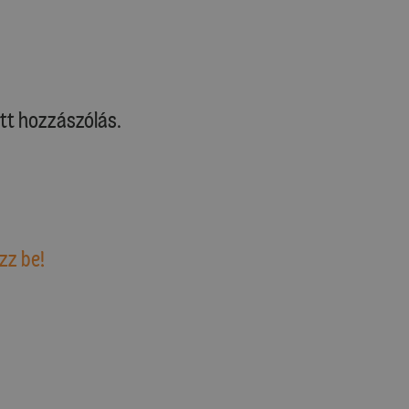
tt hozzászólás.
zz be!