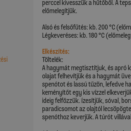
perccel kivesszük a hűtőből. A tepsi
előmelegítjük.
Alsó és felsőfűtés: kb. 200 °C (előm
Légkeveréses: kb. 180 °C (előmeleg
Elkészítés:
zési
Töltelék:
A hagymát megtisztítjuk, és apró 
olajat felhevítjük és a hagymát üv
spenótot és lassú tűzön, lefedve ha
keményítőt egy kis vízzel elkeverj
ideig felfőzzük. Ízesítjük, sóval, bo
paradicsomot az olajtól lecsöpögte
spenóthoz keverjük. A túrót villával