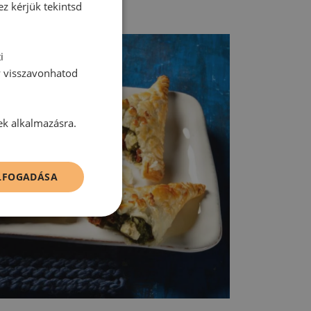
 tálaljuk.
ez kérjük tekintsd
i
y visszavonhatod
ek alkalmazásra.
ELFOGADÁSA