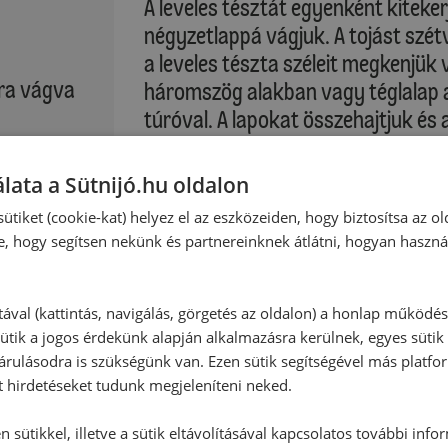
A leveles tésztát egyenként kiteke
négyzetlappá vágjuk. A tojást szétv
a leveles tészta széleit megkenjük 
ára vágva
háromszög alakban vagy téglalap a
túróval. A lapokat összehajtjuk és a
összenyomjuk. A háromszögeket a t
:
lata a Sütnijó.hu oldalon
A tojássárgáját felverjük és hozzá
ütiket (cookie-kat) helyez el az eszközeiden, hogy biztosítsa az ol
tojással megkenjük, majd fenyőma
e, hogy segítsen nekünk és partnereinknek átlátni, hogyan haszná
A tepsit a sütő középső részébe to
tával (kattintás, navigálás, görgetés az oldalon) a honlap működé
ütik a jogos érdekünk alapján alkalmazásra kerülnek, egyes sütik
Sütési idő: kb.: 20-22 perc
rulásodra is szükségünk van. Ezen sütik segítségével más platfo
t hirdetéseket tudunk megjeleníteni neked.
Kérjük, vegye figyelembe saját sütő
 sütikkel, illetve a sütik eltávolításával kapcsolatos további info