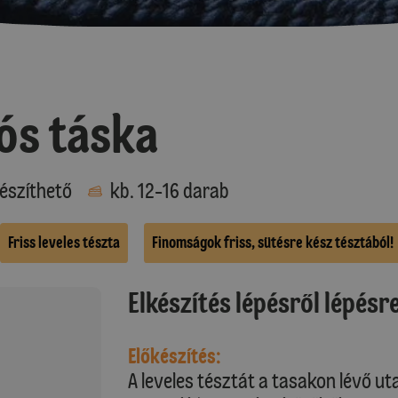
ós táska
észíthető
kb. 12-16 darab
Friss leveles tészta
Finomságok friss, sütésre kész tésztából!
Elkészítés lépésről lépésr
Előkészítés:
A leveles tésztát a tasakon lévő uta