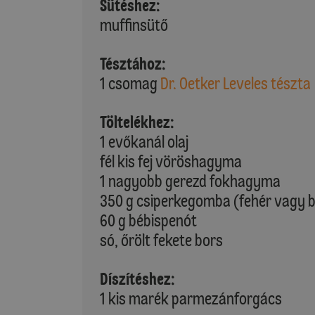
Sütéshez:
muffinsütő
Tésztához:
1 csomag
Dr. Oetker Leveles tészta
Töltelékhez:
1 evőkanál olaj
fél kis fej vöröshagyma
1 nagyobb gerezd fokhagyma
350 g csiperkegomba (fehér vagy 
60 g bébispenót
só, őrölt fekete bors
Díszítéshez:
1 kis marék parmezánforgács