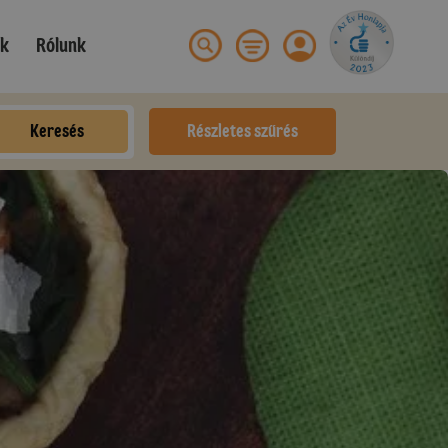
ek
Rólunk
Keresés
Részletes szűrés