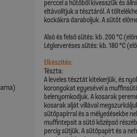
perccel a hűtőből kivesszük és áll
eltávolítjuk a tésztáról. A töltelé
kockákra daraboljuk. A sütőt előme
Alsó és felső sütés: kb. 200 °C (elő
Légkeveréses sütés: kb. 180 °C (el
Elkészítés:
Tészta:
A leveles tésztát kitekerjük, és nyo
barna)
korongokat egyesével a muffinsüt
belenyomkodjuk. A kosarak peremét
kosarak alját villával megszurkálj
sütőpapírral és a mélyedésekbe ne
muffintepsit a sütő középső részéb
percig sütjük. A sütőpapírt és a ne