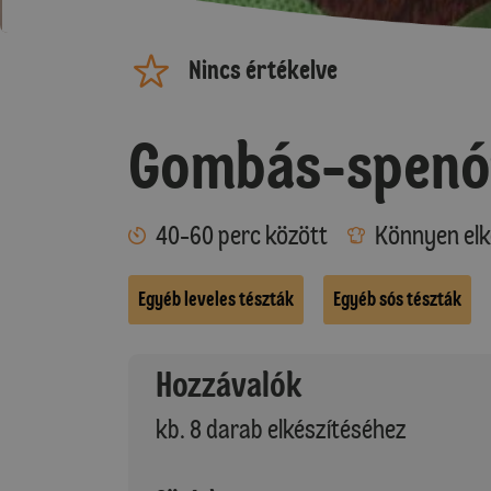
Nincs értékelve
Gombás-spenó
40-60 perc között
Könnyen elk
Egyéb leveles tészták
Egyéb sós tészták
Hozzávalók
kb. 8 darab elkészítéséhez