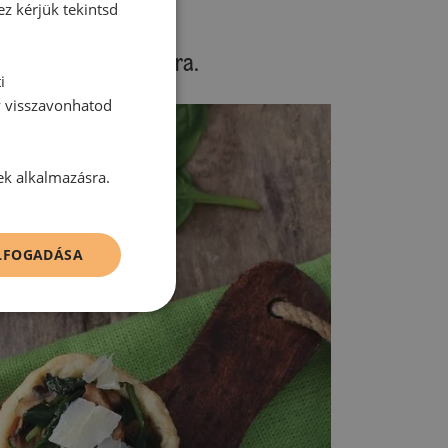
ez kérjük tekintsd
szelhetünk a kosárkára.
i
y visszavonhatod
ek alkalmazásra.
ELFOGADÁSA