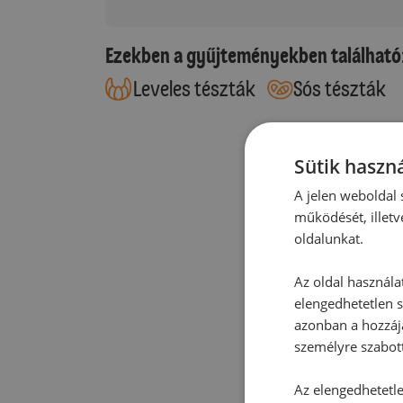
Ezekben a gyűjteményekben található
Leveles tészták
Sós tészták
Sütik haszná
A jelen weboldal s
működését, illetv
oldalunkat.
Az oldal használa
elengedhetetlen s
azonban a hozzájá
személyre szabot
Az elengedhetetlen