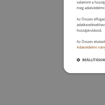
valamint a hozzáj
meg adatvédelmi 
Az Összes elfogad
adatkezelésekhez,
hozzájárulásod.
Az Összes elutasí
Adatvédelmi irán
BEÁLLÍTÁSO