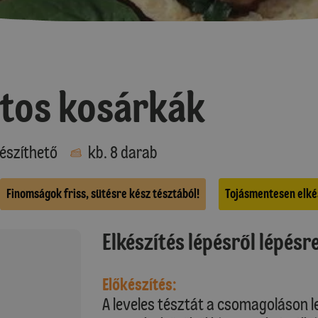
tos kosárkák
észíthető
kb. 8 darab
Finomságok friss, sütésre kész tésztából!
Tojásmentesen elké
Elkészítés lépésről lépésr
Előkészítés:
A leveles tésztát a csomagoláson le