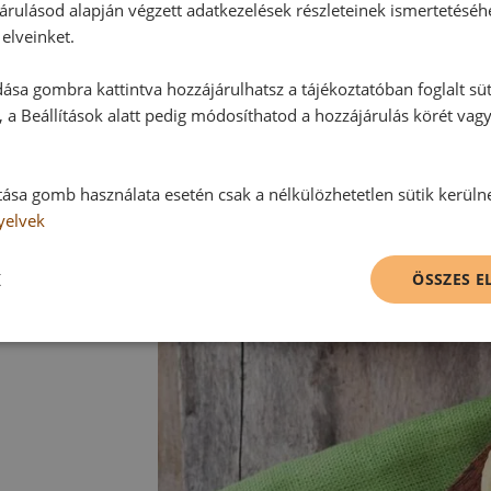
árulásod alapján végzett adatkezelések részleteinek ismertetéséh
Tipp:
elveinket.
Parmezán helyett más sajtot is re
ása gombra kattintva hozzájárulhatsz a tájékoztatóban foglalt süt
 a Beállítások alatt pedig módosíthatod a hozzájárulás körét vag
tása gomb használata esetén csak a nélkülözhetetlen sütik kerüln
yelvek
K
ÖSSZES 