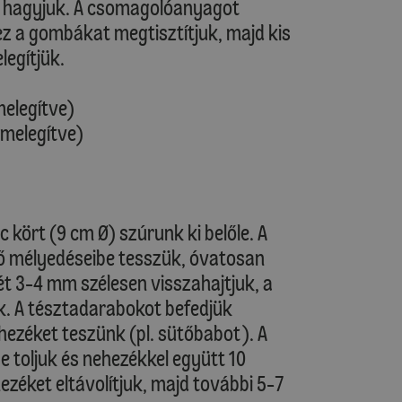
ni hagyjuk. A csomagolóanyagot
khez a gombákat megtisztítjuk, majd kis
legítjük.
melegítve)
őmelegítve)
lc kört (9 cm Ø) szúrunk ki belőle. A
ő mélyedéseibe tesszük, óvatosan
 3-4 mm szélesen visszahajtjuk, a
uk. A tésztadarabokot befedjük
hezéket teszünk (pl. sütőbabot). A
e toljuk és nehezékkel együtt 10
hezéket eltávolítjuk, majd további 5-7