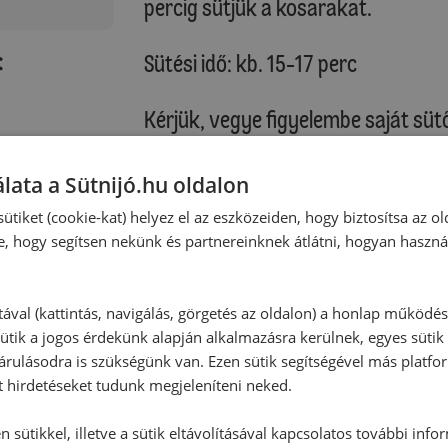
percig sütjük a kosarakat.
:
Sütési idő: kb. 15-17 perc
Kérjük, vegye figyelembe saját sütő
Töltelék:
lata a Sütnijó.hu oldalon
Serpenyőben a felhevített olajon a 
ütiket (cookie-kat) helyez el az eszközeiden, hogy biztosítsa az ol
vöröshagymát üvegesre pároljuk, 
e, hogy segítsen nekünk és partnereinknek átlátni, hogyan haszná
fokhagymát, valamint a gombát és
mellett puhára sütjük. Végül a bébi
borssal ízesítjük, majd hagyjuk kihű
tával (kattintás, navigálás, görgetés az oldalon) a honlap működé
ütik a jogos érdekünk alapján alkalmazásra kerülnek, egyes sütik
rulásodra is szükségünk van. Ezen sütik segítségével más platfo
Tálalás:
t hirdetéseket tudunk megjeleníteni neked.
A gombás-spenótos tölteléket pú
tetejüket parmezánforgáccsal díszí
 sütikkel, illetve a sütik eltávolításával kapcsolatos további info