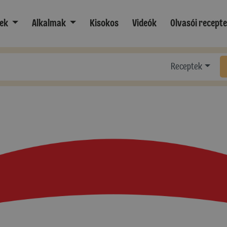
ek
Alkalmak
Kisokos
Videók
Olvasói recept
Receptek