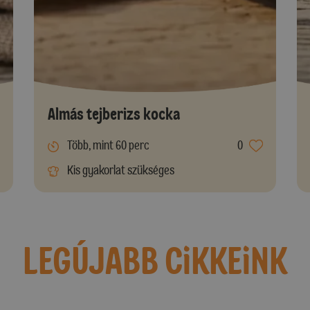
Almás tejberizs kocka
Több, mint 60 perc
0
Kis gyakorlat szükséges
LEGÚJABB CiKKEiNK