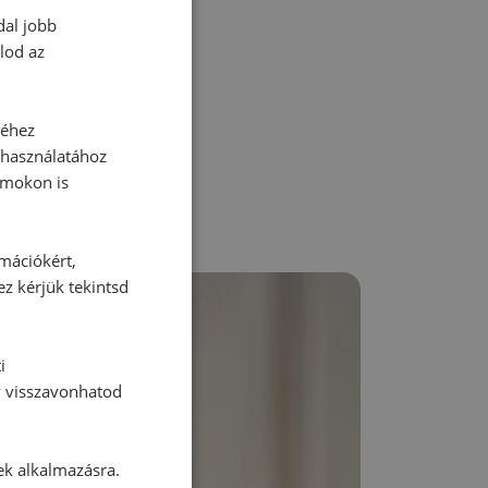
dal jobb
lod az
zz be!
séhez
 használatához
rmokon is
rmációkért,
ez kérjük tekintsd
i
y visszavonhatod
ek alkalmazásra.