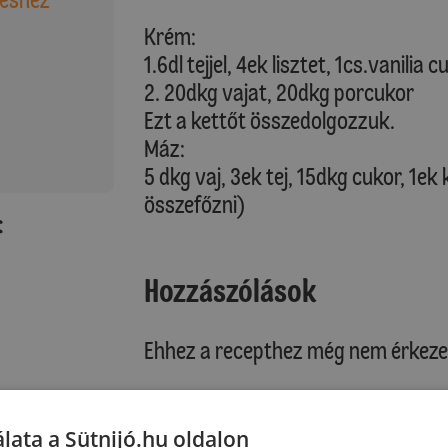
Krém:
1.6dl tejjel, 4ek lisztet, 1cs.vanilia
2. 20dkg vajat, 20dkg porcukor
Ezt a kettőt összedolgozzuk.
Máz:
5 dkg vaj, 3ek tej, 15dkg cukor, 1ek
összefőzni)
:
Hozzászólások
Ehhez a recepthez még nem érkeze
lata a Sütnijó.hu oldalon