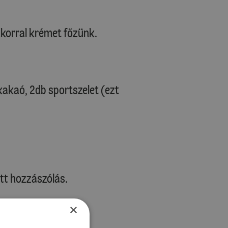
 cukorral krémet főzünk.
 kakaó, 2db sportszelet (ezt
tt hozzászólás.
×