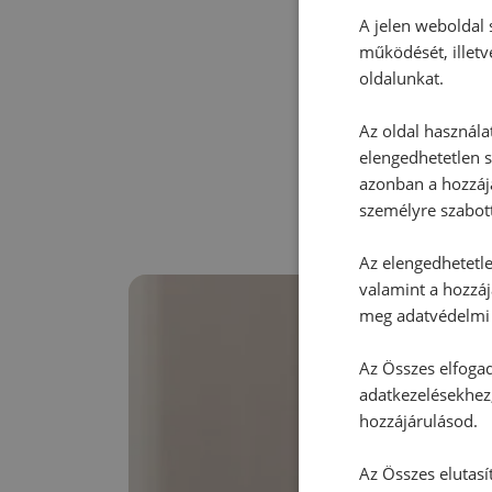
A jelen weboldal s
működését, illetv
oldalunkat.
Az oldal használa
elengedhetetlen s
azonban a hozzájá
személyre szabot
Az elengedhetetlen
valamint a hozzáj
meg adatvédelmi 
Az Összes elfogad
adatkezelésekhez,
hozzájárulásod.
Az Összes elutasí