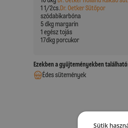
1 1/2cs.
Dr. Oetker Sütőpor
szódabikarbóna
5 dkg margarin
1 egész tojás
17dkg porcukor
Ezekben a gyűjteményekben található
Édes sütemények
Sütik haszná