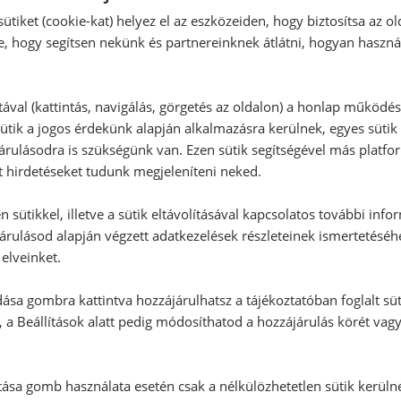
Hozzászólás írása
ütiket (cookie-kat) helyez el az eszközeiden, hogy biztosítsa az ol
e, hogy segítsen nekünk és partnereinknek átlátni, hogyan haszná
Vélemény írásához, kérjük,
jelentke
tával (kattintás, navigálás, görgetés az oldalon) a honlap működé
ütik a jogos érdekünk alapján alkalmazásra kerülnek, egyes sütik
RECEPTAJÁNLÓ
rulásodra is szükségünk van. Ezen sütik segítségével más platfo
t hirdetéseket tudunk megjeleníteni neked.
 sütikkel, illetve a sütik eltávolításával kapcsolatos további info
árulásod alapján végzett adatkezelések részleteinek ismertetéséh
elveinket.
ása gombra kattintva hozzájárulhatsz a tájékoztatóban foglalt süt
 a Beállítások alatt pedig módosíthatod a hozzájárulás körét vag
tása gomb használata esetén csak a nélkülözhetetlen sütik kerüln