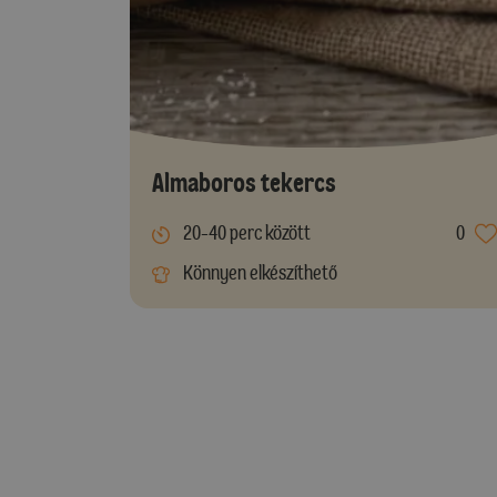
Almaboros tekercs
20-40 perc között
0
Könnyen elkészíthető