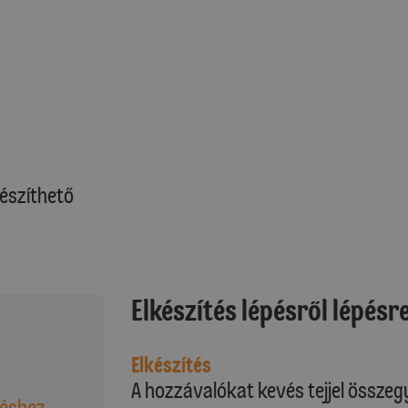
észíthető
Elkészítés lépésről lépésr
Elkészítés
A hozzávalókat kevés tejjel összeg
téshez