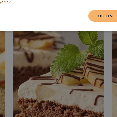
yelvek
K
ÖSSZES 