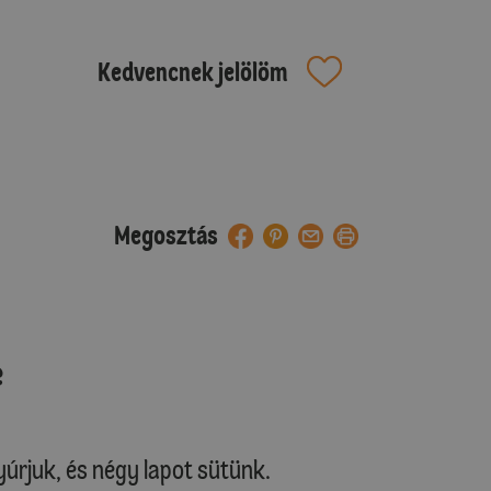
Kedvencnek jelölöm
Megosztás
e
yúrjuk, és négy lapot sütünk.