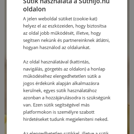
Sütik használata a Sütnijó.hu
oldalon
A jelen weboldal sütiket (cookie-kat)
helyez el az eszközeiden, hogy biztosítsa
az oldal jobb működését, illetve, hogy
segítsen nekünk és partnereinknek átlátni,
hogyan használod az oldalunkat.
Az oldal használatával (kattintás,
navigálás, görgetés az oldalon) a honlap
működéséhez elengedhetetlen sütik a
jogos érdekünk alapján alkalmazásra
kerülnek, egyes sütik használatához
azonban a hozzájárulásodra is szükségünk
van. Ezen sütik segítségével más
platformokon is személyre szabott
hirdetéseket tudunk megjeleníteni neked.
Az elengedhetetlen sütikkel, illetve a sütik