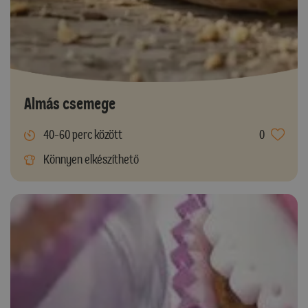
Almás csemege
40-60 perc között
0
Könnyen elkészíthető