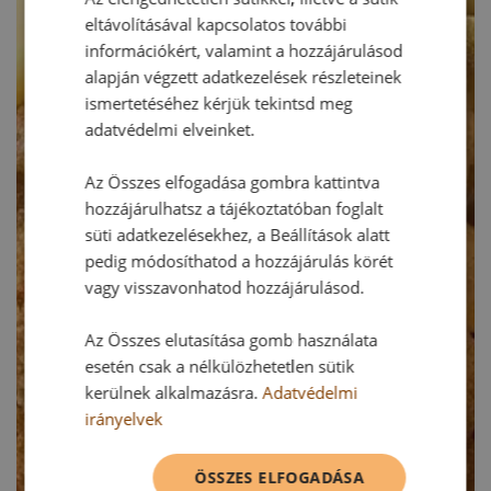
eltávolításával kapcsolatos további
információkért, valamint a hozzájárulásod
alapján végzett adatkezelések részleteinek
ismertetéséhez kérjük tekintsd meg
adatvédelmi elveinket.
Az Összes elfogadása gombra kattintva
hozzájárulhatsz a tájékoztatóban foglalt
süti adatkezelésekhez, a Beállítások alatt
pedig módosíthatod a hozzájárulás körét
vagy visszavonhatod hozzájárulásod.
Az Összes elutasítása gomb használata
esetén csak a nélkülözhetetlen sütik
kerülnek alkalmazásra.
Adatvédelmi
irányelvek
ÖSSZES ELFOGADÁSA