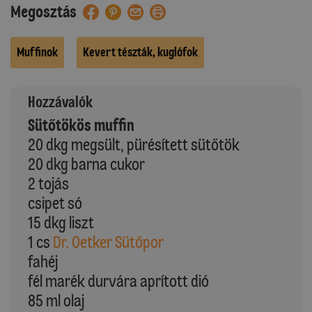
Megosztás
Muffinok
Kevert tészták, kuglófok
Hozzávalók
Sütőtökös muffin
20 dkg megsült, pürésített sütőtök
20 dkg barna cukor
2 tojás
csipet só
15 dkg liszt
1 cs
Dr. Oetker Sütőpor
fahéj
fél marék durvára aprított dió
85 ml olaj