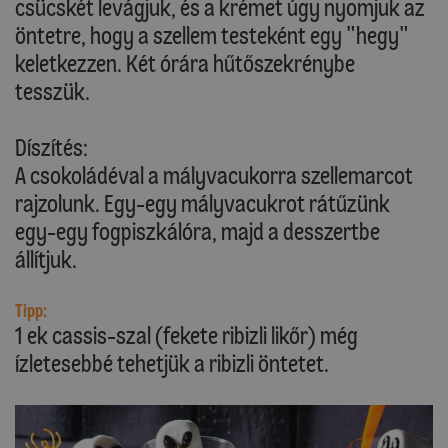
csücskét levágjuk, és a krémet úgy nyomjuk az
öntetre, hogy a szellem testeként egy "hegy"
keletkezzen. Két órára hűtőszekrénybe
tesszük.
Díszítés:
A csokoládéval a mályvacukorra szellemarcot
rajzolunk. Egy-egy mályvacukrot rátűzünk
egy-egy fogpiszkálóra, majd a desszertbe
állítjuk.
Tipp:
1 ek cassis-szal (fekete ribizli likőr) még
ízletesebbé tehetjük a ribizli öntetet.