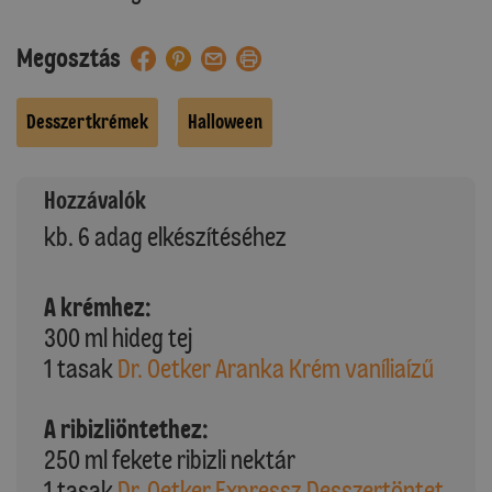
Megosztás
Desszertkrémek
Halloween
Hozzávalók
kb. 6 adag elkészítéséhez
A krémhez:
300 ml hideg tej
1 tasak
Dr. Oetker Aranka Krém vaníliaízű
A ribizliöntethez:
250 ml fekete ribizli nektár
1 tasak
Dr. Oetker Expressz Desszertöntet