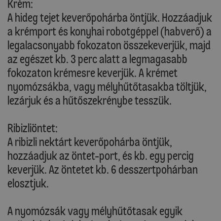
Krém:
A hideg tejet keverőpohárba öntjük. Hozzáadjuk
a krémport és konyhai robotgéppel (habverő) a
legalacsonyabb fokozaton összekeverjük, majd
az egészet kb. 3 perc alatt a legmagasabb
fokozaton krémesre keverjük. A krémet
nyomózsákba, vagy mélyhűtőtasakba töltjük,
lezárjuk és a hűtőszekrénybe tesszük.
Ribizliöntet:
A ribizli nektárt keverőpohárba öntjük,
hozzáadjuk az öntet-port, és kb. egy percig
keverjük. Az öntetet kb. 6 desszertpohárban
elosztjuk.
A nyomózsák vagy mélyhűtőtasak egyik