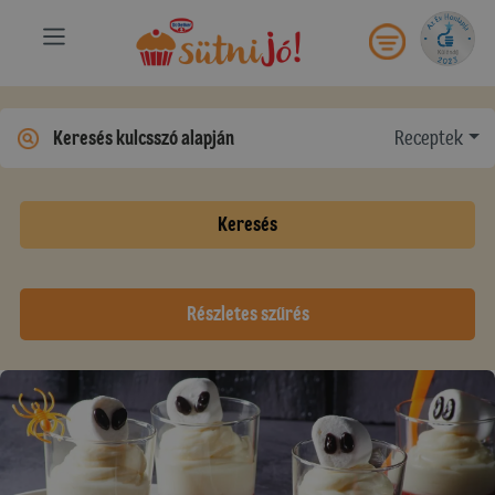
Receptek
Keresés
Részletes szűrés