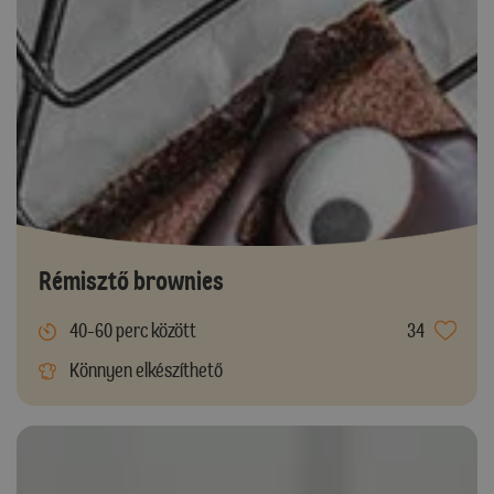
Rémisztő brownies
40-60 perc között
34
Könnyen elkészíthető