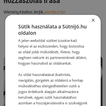
Hozzászólás írása
Vélemény írásához, kérjük,
jelentkezz be!
×
Sütik használata a Sütnijó.hu
oldalon
RECEPTAJÁNLÓ
A jelen weboldal sütiket (cookie-kat)
helyez el az eszközeiden, hogy biztosítsa
az oldal jobb működését, illetve, hogy
segítsen nekünk és partnereinknek átlátni,
hogyan használod az oldalunkat.
Az oldal használatával (kattintás,
navigálás, görgetés az oldalon) a honlap
működéséhez elengedhetetlen sütik a
jogos érdekünk alapján alkalmazásra
kerülnek, egyes sütik használatához
azonban a hozzájárulásodra is szükségünk