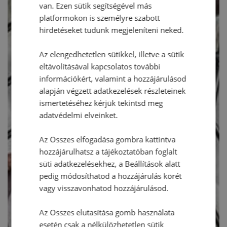
van. Ezen sütik segítségével más
platformokon is személyre szabott
hirdetéseket tudunk megjeleníteni neked.
Az elengedhetetlen sütikkel, illetve a sütik
eltávolításával kapcsolatos további
információkért, valamint a hozzájárulásod
alapján végzett adatkezelések részleteinek
ismertetéséhez kérjük tekintsd meg
adatvédelmi elveinket.
Az Összes elfogadása gombra kattintva
hozzájárulhatsz a tájékoztatóban foglalt
süti adatkezelésekhez, a Beállítások alatt
pedig módosíthatod a hozzájárulás körét
vagy visszavonhatod hozzájárulásod.
Az Összes elutasítása gomb használata
esetén csak a nélkülözhetetlen sütik