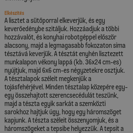
Elkészítés
A lisztet a sütőporral elkeverjük, és egy
keverőedénybe szitáljuk. Hozzáadjuk a többi
hozzávalót, és konyhai robotgéppel először
alacsony, majd a legmagasabb fokozaton sima
tésztává keverjük. A tésztát enyhén lisztezett
munkalapon vékony lappá (kb. 36x24 cm-es)
nyújtjuk, majd 6x6 cm-es négyzetekre osztjuk.
A tésztalapok széleit megkenjük a
tojásfehérjével. Minden tésztalap közepére egy-
egy összehajtott szerencsecédulát teszünk,
majd a tészta egyik sarkát a szemközti
sarokhoz hajtjuk úgy, hogy egy háromszöget
kapjunk. A tészta széleit összenyomjuk, és a
háromszögeket a tepsibe helyezzük. A tepsit a