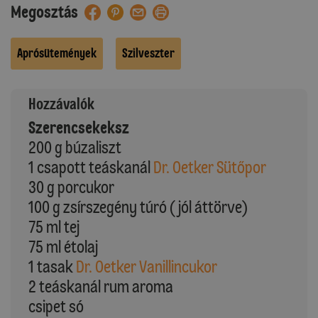
Megosztás
Aprósütemények
Szilveszter
Hozzávalók
Szerencsekeksz
200 g búzaliszt
1 csapott teáskanál
Dr. Oetker Sütőpor
30 g porcukor
100 g zsírszegény túró (jól áttörve)
75 ml tej
75 ml étolaj
1 tasak
Dr. Oetker Vanillincukor
2 teáskanál rum aroma
csipet só