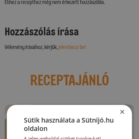
Ehhez a recepthez még nem érkezett hozzászólás.
Hozzászólás írása
Vélemény írásához, kérjük,
jelentkezz be!
RECEPTAJÁNLÓ
×
Sütik használata a Sütnijó.hu
oldalon
A jelen weboldal sütiket (cookie-kat)