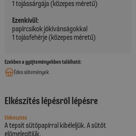
1 tojássárgája (közepes méretű)
Ezenkívül:
papírcsíkok jókívánságokkal
1 tojásfehérje (közepes méretű)
Ezekben a gyűjteményekben található:
Édes sütemények
Elkészítés lépésről lépésre
Előkészítés
A tepsit sütőpapírral kibéleljük. A sütőt
előmelegítjük.