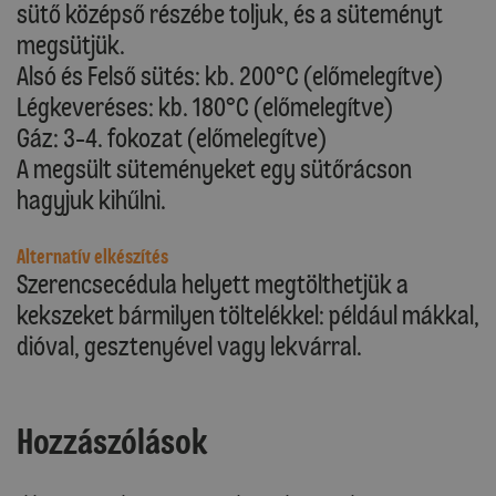
sütő középső részébe toljuk, és a süteményt
megsütjük.
Alsó és Felső sütés: kb. 200°C (előmelegítve)
Légkeveréses: kb. 180°C (előmelegítve)
Gáz: 3-4. fokozat (előmelegítve)
A megsült süteményeket egy sütőrácson
hagyjuk kihűlni.
Alternatív elkészítés
Szerencsecédula helyett megtölthetjük a
kekszeket bármilyen töltelékkel: például mákkal,
dióval, gesztenyével vagy lekvárral.
Hozzászólások