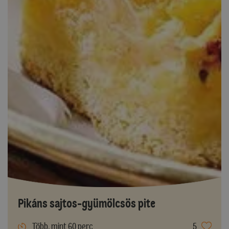
Pikáns sajtos-gyümölcsös pite
Több, mint 60 perc
5