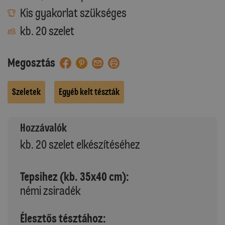
Kis gyakorlat szükséges
kb. 20 szelet
Megosztás
Szeletek
Egyéb kelt tészták
Hozzávalók
kb. 20 szelet elkészítéséhez
Tepsihez (kb. 35x40 cm):
némi zsiradék
Élesztős tésztához: