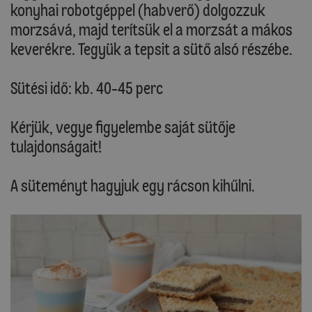
konyhai robotgéppel (habverő) dolgozzuk
morzsává, majd terítsük el a morzsát a mákos
keverékre. Tegyük a tepsit a sütő alsó részébe.
Sütési idő: kb. 40-45 perc
Kérjük, vegye figyelembe saját sütője
tulajdonságait!
A süteményt hagyjuk egy rácson kihűlni.