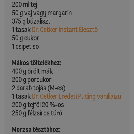
200 ml tej
50 g vaj vagy margarin
375 g búzaliszt
1 tasak
Dr. Oetker Instant Élesztő
50 g cukor
1 csipet só
Mákos töltelékhez:
400 g őrölt mák
200 g porcukor
2 darab tojás (M-es)
1 tasak
Dr. Oetker Eredeti Puding vaníliaízű
200 g tejföl 20 %-os
250 g félzsíros túró
Morzsa tésztához: