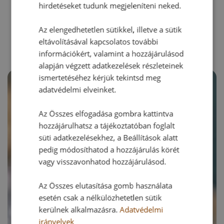
hirdetéseket tudunk megjeleníteni neked.
RECEPTAJÁNLÓ
Az elengedhetetlen sütikkel, illetve a sütik
eltávolításával kapcsolatos további
információkért, valamint a hozzájárulásod
alapján végzett adatkezelések részleteinek
ismertetéséhez kérjük tekintsd meg
adatvédelmi elveinket.
Az Összes elfogadása gombra kattintva
hozzájárulhatsz a tájékoztatóban foglalt
süti adatkezelésekhez, a Beállítások alatt
pedig módosíthatod a hozzájárulás körét
vagy visszavonhatod hozzájárulásod.
Az Összes elutasítása gomb használata
esetén csak a nélkülözhetetlen sütik
kerülnek alkalmazásra.
Adatvédelmi
irányelvek