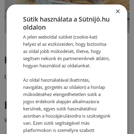
×
Sütik használata a Sütnijó.hu
oldalon
A jelen weboldal sütiket (cookie-kat)
helyez el az eszközeiden, hogy biztosítsa
az oldal jobb működését, illetve, hogy
Hozzászólások
segítsen nekünk és partnereinknek átlátni,
hogyan használod az oldalunkat.
Ehhez a recepthez még nem érkezett hozzászólás.
Az oldal használatával (kattintás,
navigálás, görgetés az oldalon) a honlap
működéséhez elengedhetetlen sütik a
jogos érdekünk alapján alkalmazásra
Hozzászólás írása
kerülnek, egyes sütik használatához
azonban a hozzájárulásodra is szükségünk
Vélemény írásához, kérjük,
jelentkezz be!
van. Ezen sütik segítségével más
platformokon is személyre szabott