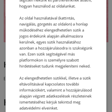
hogyan használod az oldalunkat.
Az oldal használatával (kattintás,
navigálás, görgetés az oldalon) a honlap
működéséhez elengedhetetlen sütik a
jogos érdekünk alapján alkalmazásra
kerülnek, egyes sütik használatához
azonban a hozzájárulásodra is szükségünk
van. Ezen sütik segítségével más
platformokon is személyre szabott
Hozzászólások
hirdetéseket tudunk megjeleníteni neked.
Az elengedhetetlen sütikkel, illetve a sütik
Ehhez a recepthez még nem érkezett hozzászólás.
eltávolításával kapcsolatos további
információkért, valamint a hozzájárulásod
alapján végzett adatkezelések részleteinek
Hozzászólás írása
ismertetéséhez kérjük tekintsd meg
adatvédelmi elveinket.