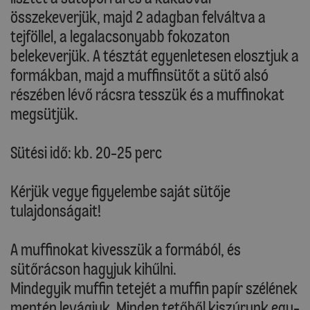
összekeverjük, majd 2 adagban felváltva a
tejföllel, a legalacsonyabb fokozaton
belekeverjük. A tésztát egyenletesen elosztjuk a
formákban, majd a muffinsütőt a sütő alsó
részében lévő rácsra tesszük és a muffinokat
megsütjük.
Sütési idő: kb. 20-25 perc
Kérjük vegye figyelembe saját sütője
tulajdonságait!
A muffinokat kivesszük a formából, és
sütőrácson hagyjuk kihűlni.
Mindegyik muffin tetejét a muffin papír szélének
mentén levágjuk. Minden tetőből kiszúrunk egy-