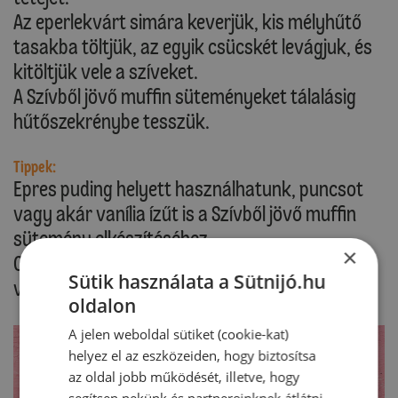
Az eperlekvárt simára keverjük, kis mélyhűtő
tasakba töltjük, az egyik csücskét levágjuk, és
kitöltjük vele a szíveket.
A Szívből jövő muffin süteményeket tálalásig
hűtőszekrénybe tesszük.
Tippek:
Epres puding helyett használhatunk, puncsot
vagy akár vanília ízűt is a Szívből jövő muffin
sütemény elkészítéséhez.
×
Csak a muffint elkészíthetjük már előző nap
Sütik használata a Sütnijó.hu
vagy le is fagyaszthatjuk.
oldalon
A jelen weboldal sütiket (cookie-kat)
helyez el az eszközeiden, hogy biztosítsa
az oldal jobb működését, illetve, hogy
segítsen nekünk és partnereinknek átlátni,