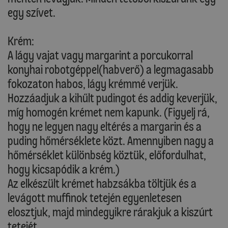
egy szívet.
Krém:
A lágy vajat vagy margarint a porcukorral
konyhai robotgéppel(habverő) a legmagasabb
fokozaton habos, lágy krémmé verjük.
Hozzáadjuk a kihűlt pudingot és addig keverjük,
míg homogén krémet nem kapunk. (Figyelj rá,
hogy ne legyen nagy eltérés a margarin és a
puding hőmérséklete közt. Amennyiben nagy a
hőmérséklet különbség köztük, előfordulhat,
hogy kicsapódik a krém.)
Az elkészült krémet habzsákba töltjük és a
levágott muffinok tetején egyenletesen
elosztjuk, majd mindegyikre rárakjuk a kiszúrt
tetejét.