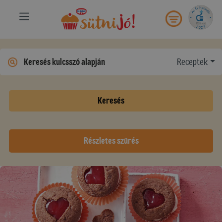
Receptek
Keresés
Részletes szűrés