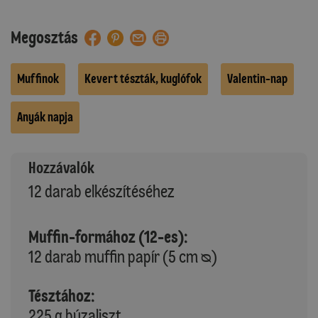
Megosztás
Muffinok
Kevert tészták, kuglófok
Valentin-nap
Anyák napja
Hozzávalók
12 darab elkészítéséhez
Muffin-formához (12-es):
12 darab muffin papír (5 cm ᴓ)
Tésztához:
225 g búzaliszt