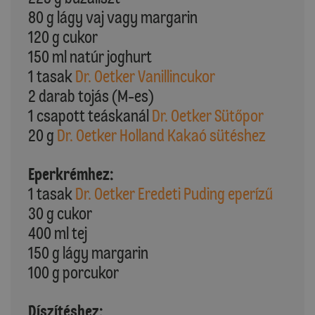
80 g lágy vaj vagy margarin
120 g cukor
150 ml natúr joghurt
1 tasak
Dr. Oetker Vanillincukor
2 darab tojás (M-es)
1 csapott teáskanál
Dr. Oetker Sütőpor
20 g
Dr. Oetker Holland Kakaó sütéshez
Eperkrémhez:
1 tasak
Dr. Oetker Eredeti Puding eperízű
30 g cukor
400 ml tej
150 g lágy margarin
100 g porcukor
Díszítéshez: