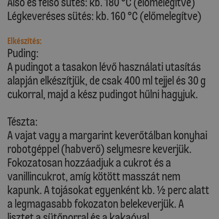
Alsó és felső sütés: kb. 180 °C (előmelegítve)
Légkeveréses sütés: kb. 160 °C (előmelegítve)
Elkészítés:
Puding:
A pudingot a tasakon lévő használati utasítás
alapján elkészítjük, de csak 400 ml tejjel és 30 g
cukorral, majd a kész pudingot hűlni hagyjuk.
Tészta:
A vajat vagy a margarint keverőtálban konyhai
robotgéppel (habverő) selymesre keverjük.
Fokozatosan hozzáadjuk a cukrot és a
vanillincukrot, amíg kötött masszát nem
kapunk. A tojásokat egyenként kb. ½ perc alatt
a legmagasabb fokozaton belekeverjük. A
lisztet a sütőporral és a kakaóval