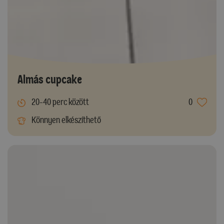
Almás cupcake
20-40 perc között
0
Könnyen elkészíthető