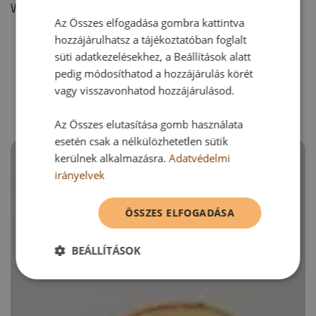
Vélemény írásához, kérjük,
jelentkezz be!
Az Összes elfogadása gombra kattintva
hozzájárulhatsz a tájékoztatóban foglalt
süti adatkezelésekhez, a Beállítások alatt
RECEPTAJÁNLÓ
pedig módosíthatod a hozzájárulás körét
vagy visszavonhatod hozzájárulásod.
Az Összes elutasítása gomb használata
esetén csak a nélkülözhetetlen sütik
kerülnek alkalmazásra.
Adatvédelmi
irányelvek
ÖSSZES ELFOGADÁSA
BEÁLLÍTÁSOK