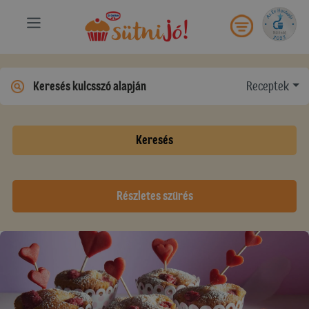
Receptek
Keresés
Részletes szűrés