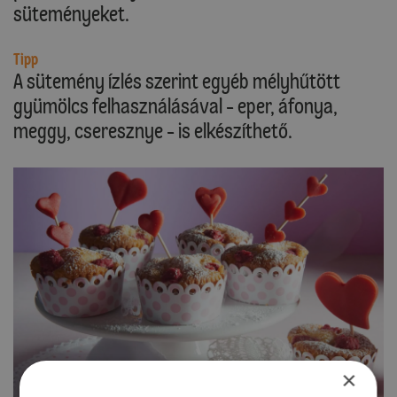
süteményeket.
Tipp
A sütemény ízlés szerint egyéb mélyhűtött
gyümölcs felhasználásával - eper, áfonya,
meggy, cseresznye - is elkészíthető.
×