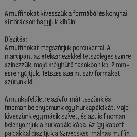
A muffinokat kivesszük a formából és konyhai
sütőrácson hagyjuk kihűlni.
Díszítés:
A muffinokat megszórjuk porcukorral. A
marcipánt az ételszínezékkel tetszőleges színre
színezzük, majd mélyhűtő tasakban kb. 2 mm-
esre nyújtjuk. Tetszés szerint szív formákat
szúrunk ki.
A munkafelületre szívformát teszünk és
finoman belenyomunk egy hurkapálcikát. Majd
kiveszünk egy másik szívet, és azt is finoman
belenyomjuk a hurkapálcikába. Az így kapott
pálcákkal díszítjük a Szívecskés-málnás muffin