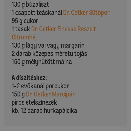
130 g búzaliszt
1 csapott teáskanál
Dr. Oetker Sütőpor
95 g cukor
1 tasak
Dr. Oetker Finesse Reszelt
Citromhéj
130 g lágy vaj vagy margarin
2 darab közepes méretű tojás
150 g mélyhűtött málna
A díszítéshez:
1-2 evőkanál porcukor
150 g
Dr. Oetker Marcipán
piros ételszínezék
kb. 12 darab hurkapálcika