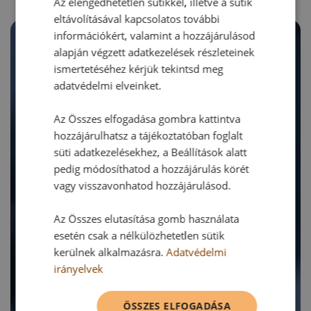
Az elengedhetetlen sütikkel, illetve a sütik
eltávolításával kapcsolatos további
információkért, valamint a hozzájárulásod
alapján végzett adatkezelések részleteinek
ismertetéséhez kérjük tekintsd meg
adatvédelmi elveinket.
Az Összes elfogadása gombra kattintva
hozzájárulhatsz a tájékoztatóban foglalt
süti adatkezelésekhez, a Beállítások alatt
pedig módosíthatod a hozzájárulás körét
vagy visszavonhatod hozzájárulásod.
Az Összes elutasítása gomb használata
esetén csak a nélkülözhetetlen sütik
kerülnek alkalmazásra.
Adatvédelmi
irányelvek
ÖSSZES ELFOGADÁSA