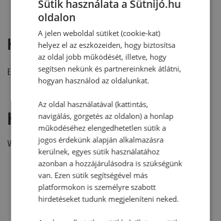
Sütik használata a Sütnijó.hu
oldalon
A jelen weboldal sütiket (cookie-kat)
Hozzászólások
helyez el az eszközeiden, hogy biztosítsa
az oldal jobb működését, illetve, hogy
segítsen nekünk és partnereinknek átlátni,
Ehhez a recepthez még nem érkezett hozzászólás.
hogyan használod az oldalunkat.
Az oldal használatával (kattintás,
Hozzászólás írása
navigálás, görgetés az oldalon) a honlap
működéséhez elengedhetetlen sütik a
jogos érdekünk alapján alkalmazásra
Vélemény írásához, kérjük,
jelentkezz be!
kerülnek, egyes sütik használatához
azonban a hozzájárulásodra is szükségünk
van. Ezen sütik segítségével más
RECEPTAJÁNLÓ
platformokon is személyre szabott
hirdetéseket tudunk megjeleníteni neked.