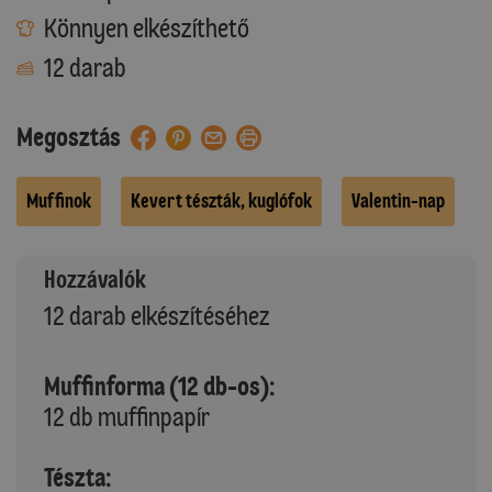
Könnyen elkészíthető
12 darab
Megosztás
Muffinok
Kevert tészták, kuglófok
Valentin-nap
Hozzávalók
12 darab elkészítéséhez
Muffinforma (12 db-os):
12 db muffinpapír
Tészta: