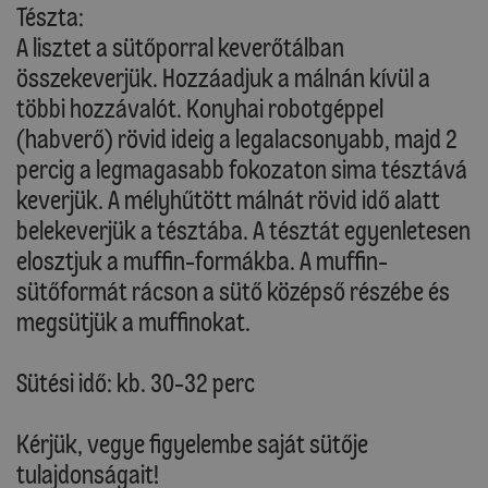
Tészta:
A lisztet a sütőporral keverőtálban
összekeverjük. Hozzáadjuk a málnán kívül a
többi hozzávalót. Konyhai robotgéppel
(habverő) rövid ideig a legalacsonyabb, majd 2
percig a legmagasabb fokozaton sima tésztává
keverjük. A mélyhűtött málnát rövid idő alatt
belekeverjük a tésztába. A tésztát egyenletesen
elosztjuk a muffin-formákba. A muffin-
sütőformát rácson a sütő középső részébe és
megsütjük a muffinokat.
Sütési idő: kb. 30-32 perc
Kérjük, vegye figyelembe saját sütője
tulajdonságait!